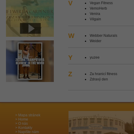
V
Vegan Fitness
VemoHerb
Venira
Vilgain
W
Webber Naturals
Weider
Y
yuzee
Z
Za hranicí fitness
Zdravý den
Mapa stránek
Home
O nás
Kontakty
Napište nám