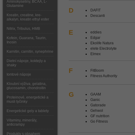
Aminokyseliny, BCAA, L-
Glutamine
D
DAFIT
Kreatin, creatine, kre-
Descanti
alkalyn, kreatin ethyl ester
Nitrix, Tribulus, HMB
E
eddies
Edgar
Kofein, Guarana, Taurin,
Inosin
Ekolife Natura
elete Electrolyte
Karnitin, carnitin, synephrine
Elmex
Dietní nápoje, koktejly a
shaky
F
FitBoom
Iontové nápoje
Fitness Authority
Kloubní výživa, gelatina,
glucosamin, chondroitin
G
GAAM
Proteinové, energetické a
Ganic
musli tyčinky
Gatorade
Gehwol
Energetické gely a tablety
GF nutrition
Vitaminy, minerály,
Go Fitness
anticrampy
Produkty s obsahem