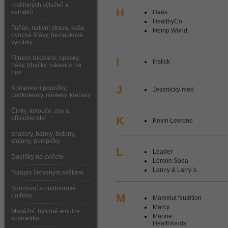
rostlinných výtažků a
H
extraktů
Haas
HealthyCo
Tuňák, nativní strava, kaše,
Hemp World
ovocné šťávy, bezlepkové
výrobky
Fitness rukavice, opasky,
I
Instick
háky, trhačky, rukavice na
box
J
Kompresní ponožky,
Jesenický med
podkolenky, návleky, kraťasy
Činky, kotouče, osy a
příslušenství
K
Kevin Levrone
shakery, barely, bidony,
stojany, pumpičky
L
Leader
Doplňky na cvičení
Lemon Soda
Lenny & Larry´s
Terapie červeným světlem
Sportovní a outdoorové
potřeby
M
Mammut Nutrition
Marcy
Masážní, bylinné emulze,
Marine
kosmetika
Healthfoods