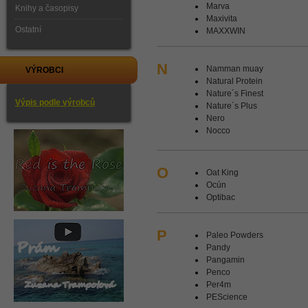
Marva
Knihy a časopisy
Maxivita
Ostatní
MAXXWIN
N
Namman muay
VÝROBCI
Natural Protein
Nature´s Finest
Výpis podle výrobců
Nature´s Plus
Nero
Nocco
O
Oat King
Ocún
Optibac
P
Paleo Powders
Pandy
Pangamin
Penco
Per4m
PEScience