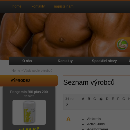
home
kontakty
napište nám
O nás
Kontakty
Speciální slevy
Home
>
Výpis podle výrobců
Seznam výrobců
VÝPRODEJ
Pangamin Bifi plus 200
tablet
Jdi na:
A
B
C
�
D
E
F
G
Z
A
Abfarmis
Activ Gums
89 Kč
od
Adelholzener