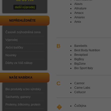
Alavis
další výprodej
Allnature
Amacx
Amarex
NEPŘEHLÉDNĚTE
Amix
Časově zvýhodněná cena
Výprodej
B
Barebells
Akční balíčky
Best Body Nutrition
Bevaplast
Novinky
BigBoy
Dárky za Váš nákup
BigZone
Bio Sport Italy
NAŠE NABÍDKA
C
Cannor
Carne Labs
Bio produkty a bio výrobky
Cellucor
Sacharidy, gainery
Proteiny, bílkoviny, protein
�
Čočkýna