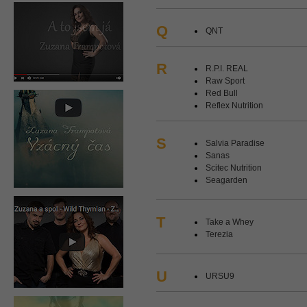
Q
QNT
R
R.P.I. REAL
Raw Sport
Red Bull
Reflex Nutrition
S
Salvia Paradise
Sanas
Scitec Nutrition
Seagarden
T
Take a Whey
Terezia
U
URSU9