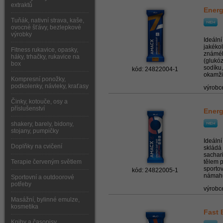
extraktů
Energ
Tuňák, nativní strava, kaše,
ovocné šťávy, bezlepkové
výrobky
Ideální
jakékol
Fitness rukavice, opasky,
známéh
háky, trhačky, rukavice na
(glukóz
box
sodíku
kód: 24822004-1
okamžit
Kompresní ponožky,
podkolenky, návleky, kraťasy
výrobc
Činky, kotouče, osy a
příslušenství
Energ
shakery, barely, bidony,
stojany, pumpičky
Ideální
Doplňky na cvičení
skládá
sachari
Terapie červeným světlem
tělem p
sportov
kód: 24822005-1
námahu
Sportovní a outdoorové
potřeby
výrobc
Masážní, bylinné emulze,
kosmetika
Fast 
Knihy a časopisy