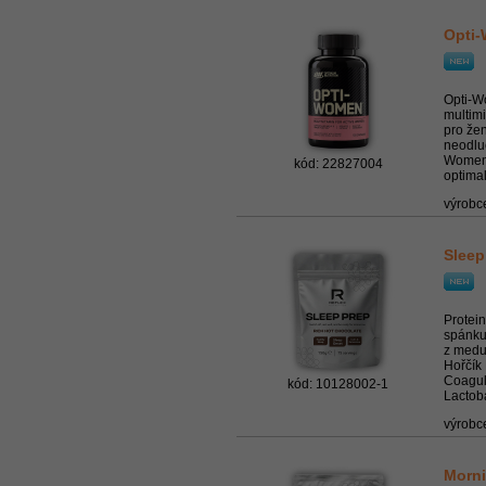
Opti-
Opti-W
multim
pro žen
neodlu
Women 
kód: 22827004
optimal
výrobc
Sleep
Protei
spánku
z medu
Hořčík
Coagul
kód: 10128002-1
Lactoba
výrobc
Morn