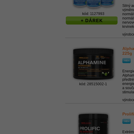
Silný a
výměnu 
kód: 1127993
normál
normáln
+ DÁREK
nervov
krvinek,
výrobc
Alpha
225g
Energie
Alpham
předtr
energie
kód: 28515002-1
a souč
stimula
výrobc
Proli
Extrémn