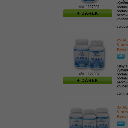
výměnu 
kód: 1127991
normál
normáln
+ DÁREK
nervov
krvinek,
výrobc
2x AL
Vitam
Kysel
Silný a
výměnu 
kód: 1127992
normál
normáln
+ DÁREK
nervov
krvinek,
výrobc
3x AL
Vitam
Kysel