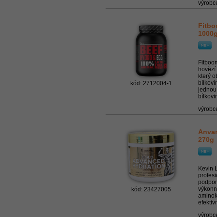
výrobc
Fitbo
1000
Fitboom
hovězí
který 
bílkovi
kód: 2712004-1
jednou
bílkovin
výrobc
Anvan
270g
Kevin 
profesi
podpor
výkonno
kód: 23427005
aminoky
efektiv
výrobc