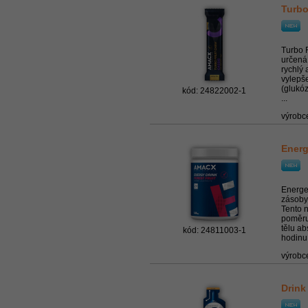
Turbo
Turbo 
určená 
rychlý 
vylepš
(glukóz
kód: 24822002-1
...
výrobc
Energ
Energe
zásoby
Tento n
poměru
tělu a
kód: 24811003-1
hodinu.
výrobc
Drink