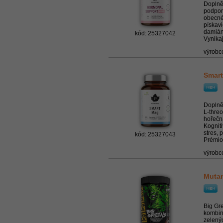
Doplně
podpor
obecné
pískav
damián
kód: 25327042
Vynikají
výrobc
Smart
Doplně
L-thre
hořečn
Kognit
stres, 
kód: 25327043
Prémiov
výrobc
Muta
Big Gre
kombin
zelenýc