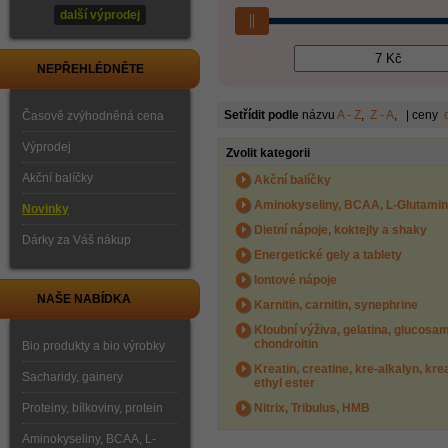
další výprodej
NEPŘEHLÉDNĚTE
Setřídit podle
názvu
A - Z
,
Z - A
, | ceny
Časově zvýhodněná cena
Výprodej
Zvolit kategorii
Akční balíčky
Akční balíčky
Aminokyseliny, BCAA, L-Glutami
Novinky
Dietní nápoje, koktejly a shaky
Dárky za Váš nákup
Energetické gely a tablety
Iontové nápoje
NAŠE NABÍDKA
Karnitin, carnitin, synephrine
Kloubní výživa, gelatina, glucosam
chondroitin
Bio produkty a bio výrobky
Kreatin, creatine, kre-alkalyn, kre
Sacharidy, gainery
ethyl ester
Proteiny, bílkoviny, protein
Nitrix, Tribulus, HMB
Aminokyseliny, BCAA, L-