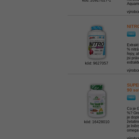
kód: 20927027-1
Aquami
výrobc
NITRO
Extrakt
% nitr
řepy, a
jsi prá
extrakt
kód: 9627057
výrobc
SUPER
90 so
Co je 
%? Gre
je dop
želatin
kód: 16428010
je lněn
omega-
výrobc