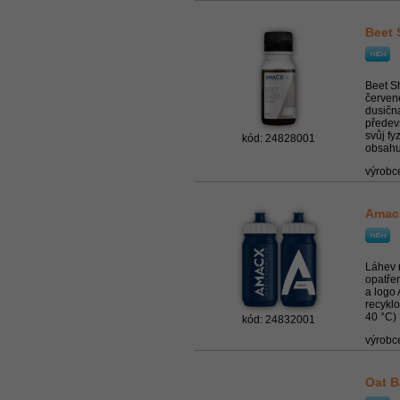
Beet 
Beet Sh
červen
dusičn
předevš
svůj fy
kód: 24828001
obsahuj
výrobc
Amacx
Láhev 
opatře
a logo
recykl
40 °C)
kód: 24832001
výrobc
Oat B