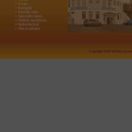
O nás
Kontakty
Napište nám
Speciální slevy
Galerie sportovců
Velkoobchod
Vše o nákupu
Copyright 2026 stránky jsou