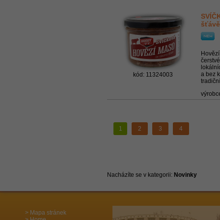
SVÍČK
šťávě
Hovězí 
čerstv
lokální
a bez 
kód: 11324003
tradič
výrobc
1
2
3
4
Nacházíte se v kategorii:
Novinky
Mapa stránek
Home