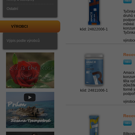
Ostatní
Tyčink
druhů s
podpor
měkké s
VÝROBCI
konzumu
kód: 24822006-1
Tyčinka
výrobc
Výpis podle výrobců
Recov
Amacx 
konzum
těla vy
důležit
formě s
kód: 24811006-1
podpoři
výrobc
Recov
Bílkovi