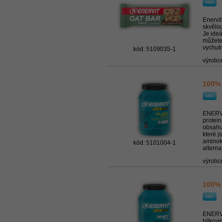
Enervit
skvělo
Je ideá
můžete 
vychutn
kód: 5109035-1
výrobc
100% 
ENERVI
protein
obsahuj
které 
aminoky
kód: 5101004-1
alterna
výrobc
100% 
ENERVI
bílkovi