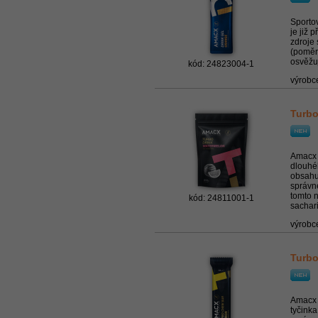
Sportov
je již 
zdroje
(poměr 
osvěžuj
kód: 24823004-1
výrobc
Turbo
Amacx 
dlouhé
obsahu
správn
tomto n
kód: 24811001-1
sacharid
výrobc
Turbo
Amacx 
tyčink