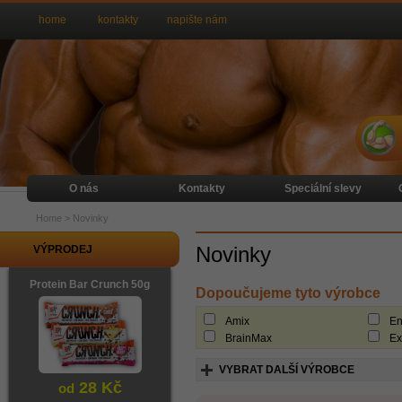
home
kontakty
napište nám
O nás
Kontakty
Speciální slevy
Home
>
Novinky
Novinky
VÝPRODEJ
Protein Bar Crunch 50g
Dopoučujeme tyto výrobce
Amix
En
BrainMax
Ext
VYBRAT DALŠÍ VÝROBCE
28 Kč
od