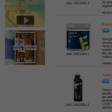
Ať už t
kód: 24812002-1
regener
výrobc
Energ
Energe
zásoby
Tento n
poměru
tělu a
kód: 24811004-1
hodinu.
výrobc
Turbo
Amacx T
použití
gel obs
postup
1:0,8).
kód: 24823002-1
sportovn