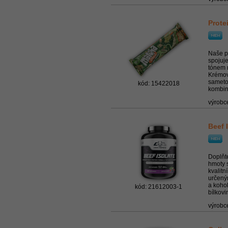
Prote
Naše p
spojuje
tónem 
Krémová
sameto
kód: 15422018
kombina
výrobc
Beef 
Doplňte
hmoty 
kvalit
určený
a kohok
kód: 21612003-1
bílkovi
výrobc