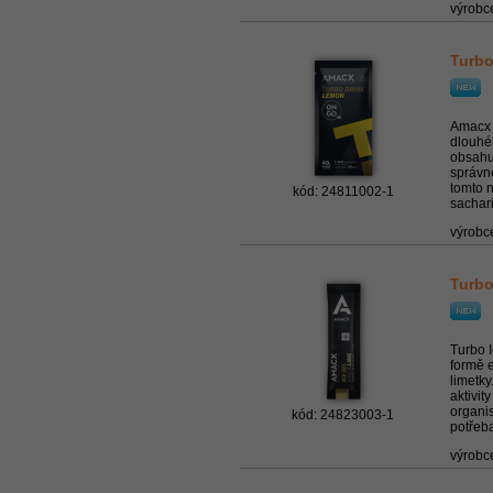
výrobc
Turbo
Amacx 
dlouhé
obsahu
správn
tomto n
kód: 24811002-1
sacharid
výrobc
Turbo
Turbo I
formě e
limetky
aktivit
organis
kód: 24823003-1
potřeba
výrobc