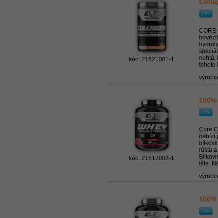
Colla
CORE 
hovězí
hydrol
speciá
nehtů, 
kód: 21621001-1
tohoto 
výrobc
100% 
Core 
nabízí 
bílkovi
růstu a
Bílkov
kód: 21612002-1
těle. Ně
výrobc
100% 