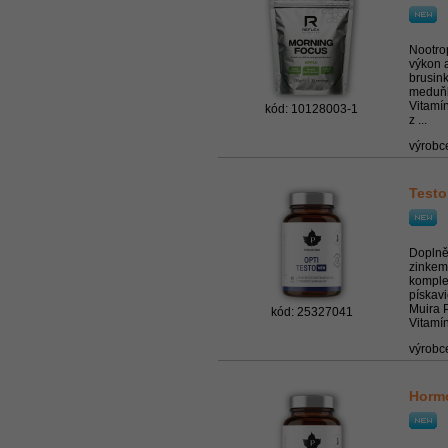
Nootrop
výkon a
brusink
meduňk
Vitamí
kód: 10128003-1
z ...
výrobc
Testo
Doplněk
zinkem
komplex
pískav
Muira 
kód: 25327041
Vitamí
výrobc
Hormo