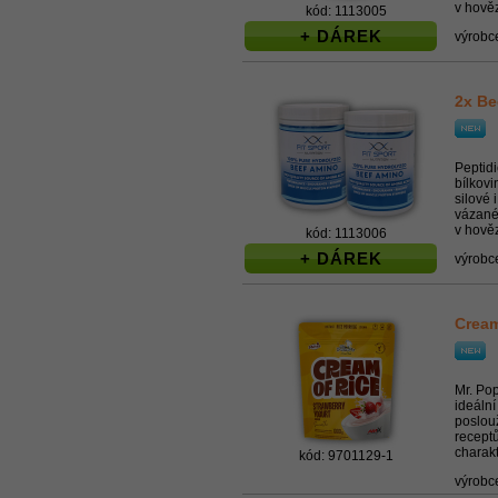
v hověz
kód: 1113005
+ DÁREK
výrobc
2x Be
Peptid
bílkovi
silové 
vázané 
v hověz
kód: 1113006
+ DÁREK
výrobc
Cream
Mr. Po
ideální
poslouž
recept
charak
kód: 9701129-1
výrobc