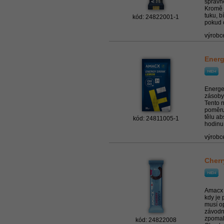
správn
Kromě 
tuku, b
kód: 24822001-1
pokud c
výrobc
Energ
Energe
zásoby
Tento n
poměru
tělu a
kód: 24811005-1
hodinu.
výrobc
Cher
Amacx 
kdy je 
musí op
závodn
zpomal
kód: 24822008