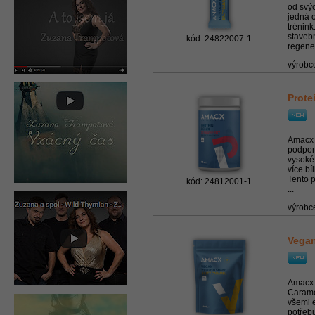
od svý
jedná o
trénink
stavebn
kód: 24822007-1
regener
výrobc
Prote
Amacx P
podpor
vysoké 
více bí
Tento p
kód: 24812001-1
...
výrobc
Vegan
Amacx 
Carame
všemi 
potřebu