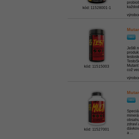
probiot
každode
kód: 11528001-1
výrobc
Mutan
Ještě n
produkt
testost
TestoSu
Mutant 
kód: 11515003
což ved
výrobc
Mutan
Speciá
minerál
obsahu
zdraví 
dávkova
kód: 11527001
a ...