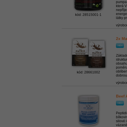
pumpa 
která V
nepříj
energe
kód: 28515001-1
látky pr
výrobc
2x Ma
Základ
struktu
obsahuj
poměru
oblíbe
kód: 28661002
dobrou 
výrobc
Beef 
Peptid
bílkovi
silové 
vázané 