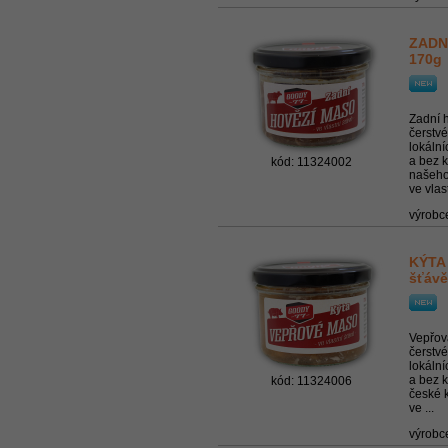
ZADNÍ
170g
Zadní h
čerstv
lokální
a bez 
kód: 11324002
našeh
ve vlast
výrobc
KÝTA 
šťávě
Vepřová
čerstv
lokální
a bez k
kód: 11324006
české 
ve ...
výrobc