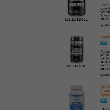
Core C
syrovát
vyvinut
fitness
hmoty, 
kód: 21612001-1
výrobc
Ashwa
Ašvaga
jedním 
použív
Maximal
umožňuj
kód: 21627001
důležit
výrobc
ALA 6
Vitam
Kysel
Silný a