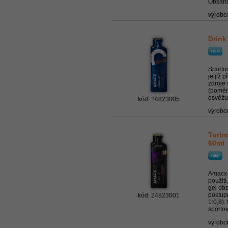
Obsahuj
výrobc
Drink
Sportov
je již 
zdroje
(poměr 
osvěžuj
kód: 24823005
výrobc
Turbo
60ml
Amacx T
použití
gel obs
postup
kód: 24823001
1:0,8).
sportovn
výrobc