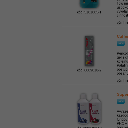
flow me
uspoko
vyvolan
kód: 5101005-1
činnost
výrobc
Caffe
Penco®
gel s c
kofeinu
Palati
postup
kód: 6009018-2
obsahuj
výrobc
Super
Vyváže
každod
fungov
PRO – 
hořčík