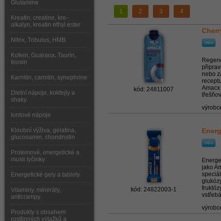
Glutamine
1
2
3
4
Kreatin, creatine, kre-
alkalyn, kreatin ethyl ester
Cherr
Nitrix, Tribulus, HMB
Kofein, Guarana, Taurin,
Regene
Inosin
připrav
nebo z
Karnitin, carnitin, synephrine
recept
Amacx 
kód: 24811007
Dietní nápoje, koktejly a
třešňov
shaky
výrobc
Iontové nápoje
Kloubní výživa, gelatina,
Energ
glucosamin, chondroitin
Proteinové, energetické a
musli tyčinky
Energe
jako A
speciá
Energetické gely a tablety
glukózy
fruktóz
kód: 24822003-1
Vitaminy, minerály,
vstřebá
anticrampy
výrobc
Produkty s obsahem
rostlinných výtažků a