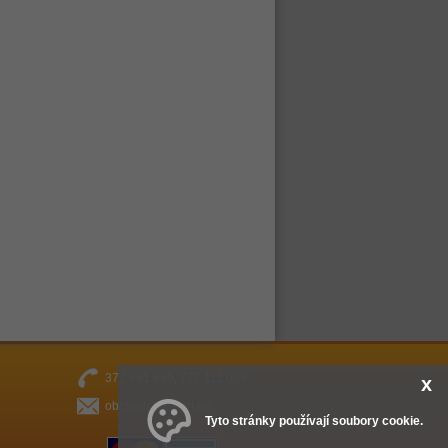
377 461 999, 777 111 038
x
obchod@fitsport.eu
Tyto stránky používají soubory cookie.