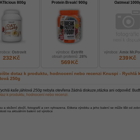
ATlicious 800g
Protein Break! 900g
Oatmeal 1000
ýrobce:
Ostrovit
výrobce:
Extrifit
výrobce:
Amix Mr.Po
obsah proteinů:
28%
232
Kč
239
Kč
569
Kč
ište dotaz k produktu, hodnocení nebo recenzi
Knuspi - Rychlá 
lová 250g
ychlá kaše jáhlová 250g
nebyla otevřena žádná diskuze,otázka ani odpověď. Buďt
taz k produktu, hodnocení nebo recenzi.
 a složení zboží, fotografií a cen vyhrazena. Etiketa výrobku a jeho balení se může lišit od zob
slosti na aktuálním balení od výrobce