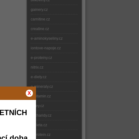
bilkoviny.cz
gainery.cz
carnitine.cz
creatine.cz
e-aminokyseliny.cz
iontove-napoje.cz
e-proteiny.cz
nitrix.cz
e-diety.cz
e-mineraly.cz
X
e-vitamin.cz
whey.cz
ETNÍCH
sacharidy.cz
e-dieta.cz
e-protein.cz
ací doba