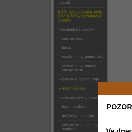
extraktů
Tuňák, nativní strava, kaše,
ovocné šťávy, bezlepkové
výrobky
bezlepkové výrobky
sušené maso
tuňák
másla, krémy, pomazánky
nativní strava, knuspi
chleby, musli
bylinné a instantní čaje
instantní kaše
ovocné šťávy a dřeně
POZOR
lecitin, lecithin
luštěniny a obiloviny
sušené ovoce, ořechy,
semínka
Ve dnec