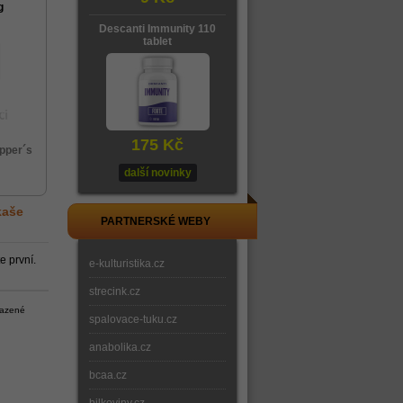
g
Descanti Immunity 110
tablet
175 Kč
pper´s
další novinky
kaše
PARTNERSKÉ WEBY
e první.
e-kulturistika.cz
strecink.cz
razené
spalovace-tuku.cz
anabolika.cz
bcaa.cz