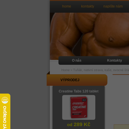
home
kontakty
napište nám
O nás
Kontakty
Home
>
Tuňák, nativní strava, kaše, ovocné šť
VÝPRODEJ
Creatine Tabs 120 tablet
289 Kč
od