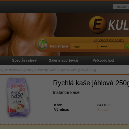
Zapomněli jste heslo?
Registrace
V
Speciální slevy
Galerie sportovců
Velkoobchod
ávy, bezlepkové výrobky
>
instantní kaše
>
Rychlá kaše jáhlová 250g
Rychlá kaše jáhlová 250
Instantní kaše
Kód:
8411033
Výrobce:
Knuspi