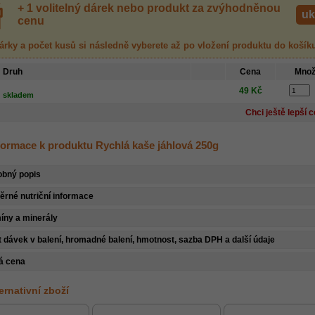
+ 1 volitelný dárek nebo produkt za zvýhodněnou
uk
cenu
árky a počet kusů
si následně vyberete až po vložení produktu
do košík
Druh
Cena
Množ
49 Kč
skladem
Chci ještě lepší 
nformace k produktu Rychlá kaše jáhlová 250g
obný popis
rné nutriční informace
íny a minerály
 dávek v balení, hromadné balení, hmotnost, sazba DPH a další údaje
á cena
ternativní zboží