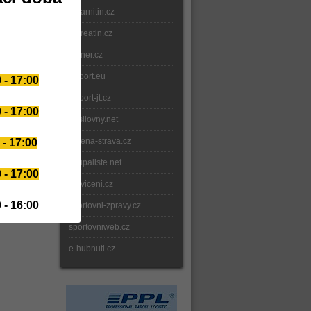
e-karnitin.cz
e-kreatin.cz
gainer.cz
fitsport.eu
 - 17:00
fitsport-jt.cz
 - 17:00
posilovny.net
delena-strava.cz
 - 17:00
koupaliste.net
 - 17:00
e-cviceni.cz
 - 16:00
sportovni-zpravy.cz
sportovniweb.cz
e-hubnuti.cz