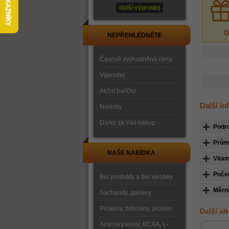
další výprodej
D
NEPŘEHLÉDNĚTE
Časově zvýhodněná cena
Výprodej
Akční balíčky
Další i
Novinky
Dárky za Váš nákup
Podr
Průmě
NAŠE NABÍDKA
Vitam
Počet
Bio produkty a bio výrobky
Měrn
Sacharidy, gainery
Proteiny, bílkoviny, protein
Další al
Aminokyseliny, BCAA, L-