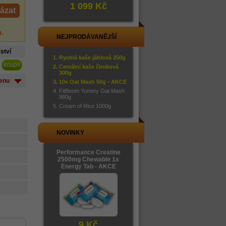
1 099 Kč
ázat
u
.
NEJPRODÁVANĚJŠÍ
ství
Rychlá kaše jáhlová 250g
Cereální kaše čiroková
300g
cenu
10x Oat Mash 50g - AKCE
FitBoom Yummy Oat Mash
980g
Cream of Rice 1000g
NOVINKY
Performance Creatine
2500mg Chewable 1x
Energy Tab - AKCE
9 Kč