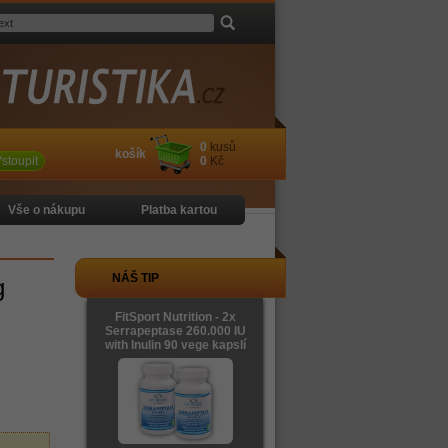
0
kusů
košík
stoupit
0
Kč
Vše o nákupu
Platba kartou
NÁŠ TIP
g
FitSport Nutrition - 2x
Serrapeptase 260.000 IU
with Inulin 90 vege kapslí