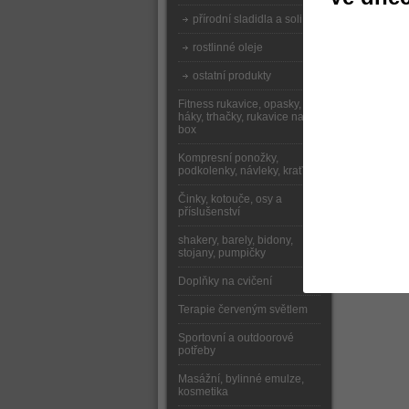
přírodní sladidla a soli
rostlinné oleje
ostatní produkty
Fitness rukavice, opasky,
háky, trhačky, rukavice na
box
Kompresní ponožky,
podkolenky, návleky, kraťasy
Činky, kotouče, osy a
příslušenství
shakery, barely, bidony,
stojany, pumpičky
Doplňky na cvičení
Terapie červeným světlem
Sportovní a outdoorové
potřeby
Masážní, bylinné emulze,
kosmetika