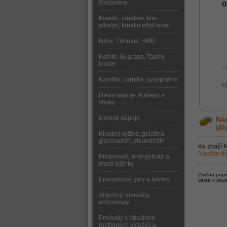
Glutamine
O
Kreatin, creatine, kre-
alkalyn, kreatin ethyl ester
Nitrix, Tribulus, HMB
Kofein, Guarana, Taurin,
Inosin
Karnitin, carnitin, synephrine
v
Dietní nápoje, koktejly a
shaky
Iontové nápoje
Nap
jáh
Kloubní výživa, gelatina,
glucosamin, chondroitin
Ke zboží
R
Napište do
Proteinové, energetické a
musli tyčinky
Změna popisu
Energetické gely a tablety
verze v závi
Vitaminy, minerály,
anticrampy
Produkty s obsahem
rostlinných výtažků a