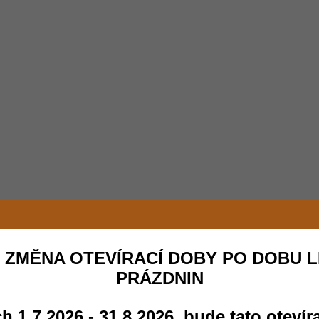
 ZMĚNA OTEVÍRACÍ DOBY PO DOBU L
PRÁZDNIN
h 1.7.2026 - 31.8.2026 bude tato otevír