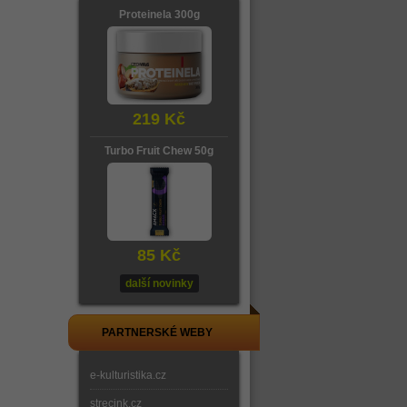
Proteinela 300g
219 Kč
Turbo Fruit Chew 50g
85 Kč
další novinky
PARTNERSKÉ WEBY
e-kulturistika.cz
strecink.cz