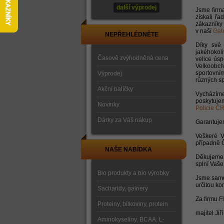
další výprodej
Jsme firma
získali řa
zákazníky 
v naší
Gale
NEPŘEHLÉDNĚTE
Díky své 
jakéhokol
Časově zvýhodněná cena
velice ús
Velkoobch
sportovní
Výprodej
různých sp
Akční balíčky
Vycházíme
poskytuje
Novinky
Policie ČR
Dárky za Váš nákup
Garantuj
Veškeré V
případně 
NAŠE NABÍDKA
Děkujeme V
splní Vaš
Bio produkty a bio výrobky
Jsme samo
určitou ko
Sacharidy, gainery
Za firmu 
Proteiny, bílkoviny, protein
majitel Ji
Aminokyseliny, BCAA, L-