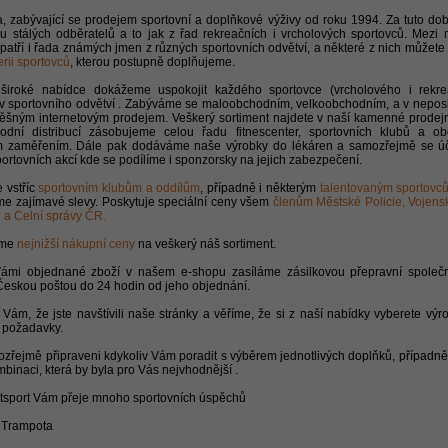
, zabývající se prodejem sportovní a doplňkové výživy od roku 1994. Za tuto dob
du stálých odběratelů a to jak z řad rekreačních i vrcholových sportovců. Mezi 
patří i řada známých jmen z různých sportovních odvětví, a některé z nich můžete
rii sportovců
, kterou postupně doplňujeme.
široké nabídce dokážeme uspokojit každého sportovce (vrcholového i rekre
iv sportovního odvětví . Zabýváme se maloobchodním, velkoobchodním, a v nepos
pěšným internetovým prodejem. Veškerý sortiment najdete v naší kamenné prodejn
odní distribucí zásobujeme celou řadu fitnescenter, sportovních klubů a o
m zaměřením. Dále pak dodáváme naše výrobky do lékáren a samozřejmě se úč
ortovních akcí kde se podílíme i sponzorsky na jejich zabezpečení.
 vstříc
sportovním klubům a oddílům
, případně i některým
talentovaným sportovc
me zajímavé slevy. Poskytuje speciální ceny všem
členům Městské Policie, Vojensk
 a Celní správy ČR.
eme
nejnižší nákupní ceny
na veškerý náš sortiment.
ámi objednané zboží v našem e-shopu zasíláme zásilkovou přepravní společn
Českou poštou do 24 hodin od jeho objednání.
ám, že jste navštívili naše stránky a věříme, že si z naší nabídky vyberete výro
e požadavky.
zřejmě připraveni kdykoliv Vám poradit s výběrem jednotlivých doplňků, případně
mbinaci, která by byla pro Vás nejvhodnější .
Fitsport Vám přeje mnoho sportovních úspěchů
ří Trampota