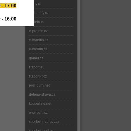
whey.cz
 - 17:00
sacharidy.cz
 - 16:00
e-dieta.cz
e-protein.cz
e-karnitin.cz
e-kreatin.cz
gainer.cz
fitsport.eu
fitsport-jt.cz
posilovny.net
delena-strava.cz
koupaliste.net
e-cviceni.cz
sportovni-zpravy.cz
sportovniweb.cz