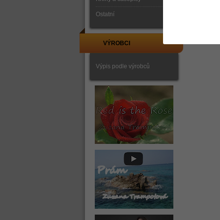
Ostatní
VÝROBCI
Výpis podle výrobců