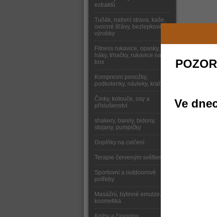
extraktů
Tuňák, nativní strava, kaše,
ovocné šťávy, bezlepkové
výrobky
Fitness rukavice, opasky,
háky, trhačky, rukavice na
POZOR
box
Kompresní ponožky,
podkolenky, návleky, kraťasy
Činky, kotouče, osy a
Ve dnec
příslušenství
shakery, barely, bidony,
stojany, pumpičky
Doplňky na cvičení
Terapie červeným světlem
Sportovní a outdoorové
potřeby
Masážní, bylinné emulze,
kosmetika
Knihy a časopisy