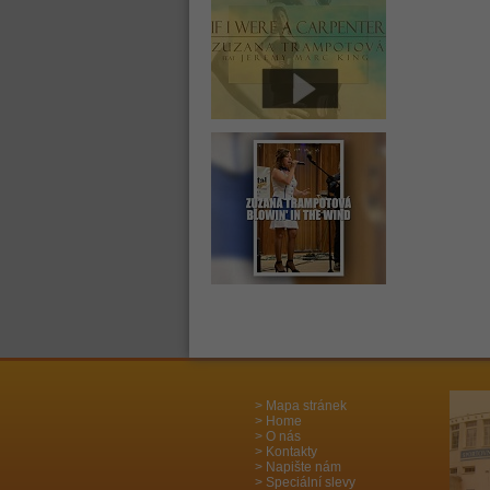
Mapa stránek
Home
O nás
Kontakty
Napište nám
Speciální slevy