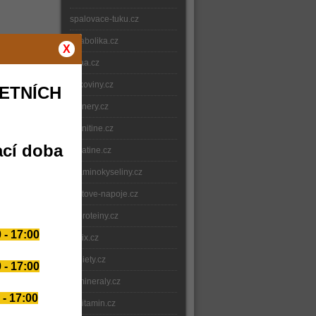
spalovace-tuku.cz
anabolika.cz
X
bcaa.cz
bilkoviny.cz
ETNÍCH
gainery.cz
carnitine.cz
ací doba
creatine.cz
e-aminokyseliny.cz
iontove-napoje.cz
e-proteiny.cz
 - 17:00
nitrix.cz
e-diety.cz
 - 17:00
e-mineraly.cz
 - 17:00
e-vitamin.cz