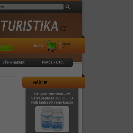
0
kusů
košík
stoupit
0
Kč
Vše o nákupu
Platba kartou
NÁŠ TIP
FitSport Nutrition - 2x
Serrapeptase 260.000 IU
with Inulin 90 vege kapslí