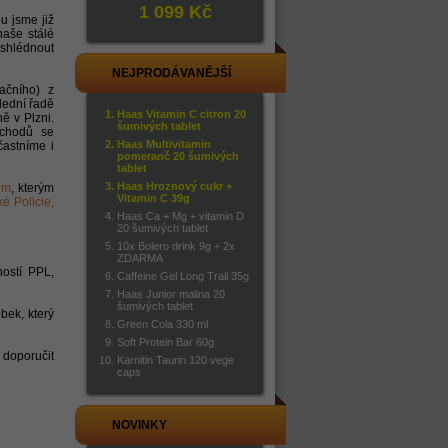
1 099 Kč
u jsme již
naše stálé
 shlédnout
NEJPRODÁVANĚJŠÍ
ačního) z
lední řadě
Haas Vitamin C citron 20
ě v Plzni.
šumivých tablet
bchodů se
Haas Multivitamin
astníme i
pomeranč 20 šumivých
tablet
Haas Hroznový cukr +
ům
, kterým
Vitamin C 39g
é Policie,
Haas Ca + Mg + vitamin D
20 šumivých tablet
10x Bolero drink 9g + 2x
ZDARMA
ostí PPL,
Caffeine Gel Long Trail 35g
Haas Junior malina 20
šumivých tablet
bek, který
Green Cola 330 ml
Soft Protein Bar 60g
 doporučit
Karnitin Taurin 120 vege
caps
NOVINKY