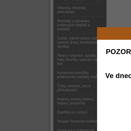
Vitaminy, minerály,
anticrampy
Produkty s obsahem
rostlinných výtažků a
extraktů
Tuňák, nativní strava, kaše,
ovocné šťávy, bezlepkové
výrobky
POZOR
Fitness rukavice, opasky,
háky, trhačky, rukavice na
box
Kompresní ponožky,
Ve dnec
podkolenky, návleky, kraťasy
Činky, kotouče, osy a
příslušenství
shakery, barely, bidony,
stojany, pumpičky
Doplňky na cvičení
Terapie červeným světlem
Sportovní a outdoorové