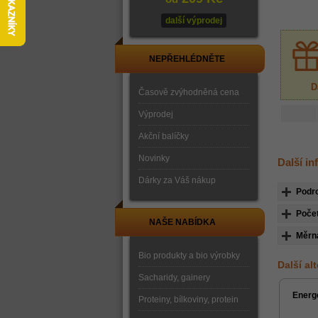
další výprodej
NEPŘEHLÉDNĚTE
D
Časově zvýhodněná cena
Výprodej
Akční balíčky
Novinky
Další i
Dárky za Váš nákup
Podr
Počet
NAŠE NABÍDKA
Měrn
Bio produkty a bio výrobky
Další al
Sacharidy, gainery
Energ
Proteiny, bílkoviny, protein