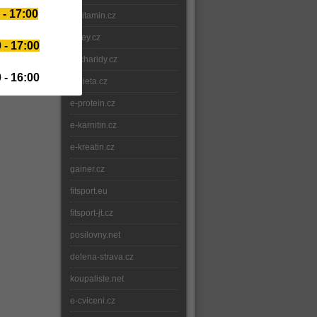
 - 17:00
e-vitamin.cz
whey.cz
 - 17:00
sacharidy.cz
 - 16:00
e-dieta.cz
e-protein.cz
e-karnitin.cz
e-kreatin.cz
gainer.cz
fitsport.eu
fitsport-jt.cz
posilovny.net
delena-strava.cz
koupaliste.net
e-cviceni.cz