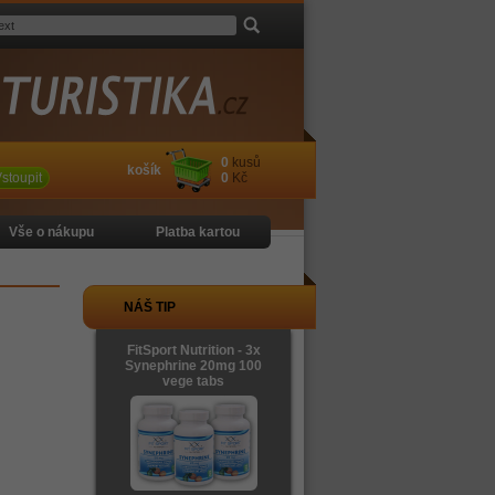
0
kusů
košík
stoupit
0
Kč
Vše o nákupu
Platba kartou
NÁŠ TIP
FitSport Nutrition - 3x
Synephrine 20mg 100
vege tabs