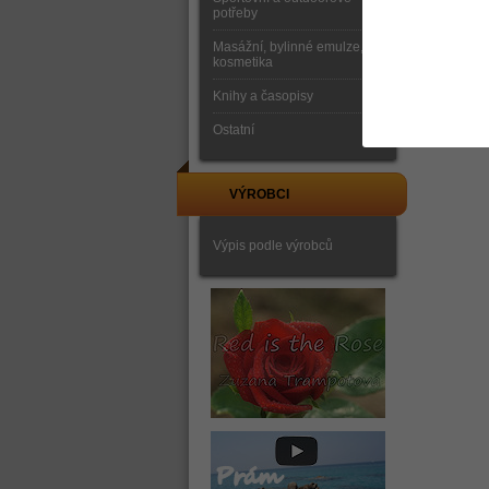
potřeby
Masážní, bylinné emulze,
kosmetika
Knihy a časopisy
Ostatní
VÝROBCI
Výpis podle výrobců