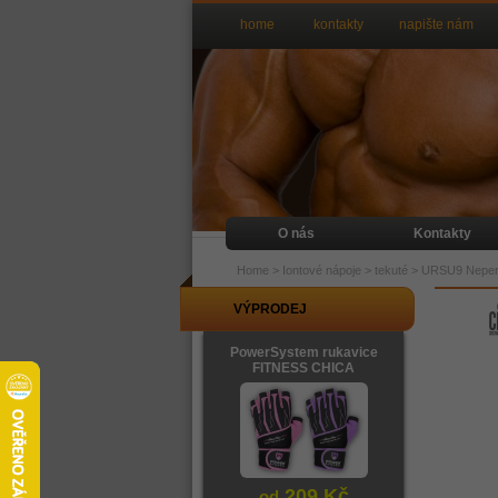
home
kontakty
napište nám
O nás
Kontakty
Home
>
Iontové nápoje
>
tekuté
>
URSU9 Neperli
VÝPRODEJ
PowerSystem rukavice
FITNESS CHICA
209 Kč
od