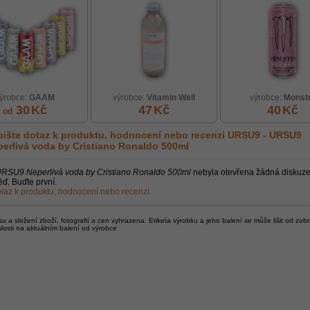
ýrobce:
GAAM
výrobce:
Vitamin Well
výrobce:
Monst
30
Kč
47
Kč
40
Kč
od
ište dotaz k produktu, hodnocení nebo recenzi
URSU9 - URSU9
erlivá voda by Cristiano Ronaldo 500ml
RSU9 Neperlivá voda by Cristiano Ronaldo 500ml
nebyla otevřena žádná diskuze
ď. Buďte první.
taz k produktu, hodnocení nebo recenzi.
 a složení zboží, fotografií a cen vyhrazena. Etiketa výrobku a jeho balení se může lišit od zob
slosti na aktuálním balení od výrobce