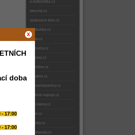
e-kulturistika.cz
strecink.cz
spalovace-tuku.cz
anabolika.cz
X
bcaa.cz
bilkoviny.cz
ETNÍCH
gainery.cz
carnitine.cz
ací doba
creatine.cz
e-aminokyseliny.cz
iontove-napoje.cz
e-proteiny.cz
 - 17:00
nitrix.cz
e-diety.cz
 - 17:00
e-mineraly.cz