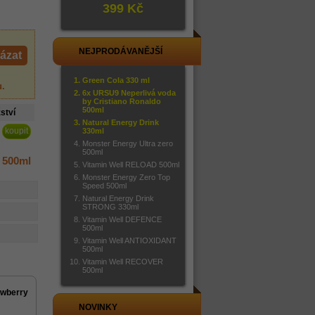
399 Kč
NEJPRODÁVANĚJŠÍ
ázat
Green Cola 330 ml
u
.
6x URSU9 Neperlivá voda
by Cristiano Ronaldo
500ml
ství
Natural Energy Drink
330ml
Monster Energy Ultra zero
500ml
 500ml
Vitamin Well RELOAD 500ml
Monster Energy Zero Top
Speed 500ml
Natural Energy Drink
STRONG 330ml
Vitamin Well DEFENCE
500ml
Vitamin Well ANTIOXIDANT
500ml
Vitamin Well RECOVER
500ml
awberry
NOVINKY