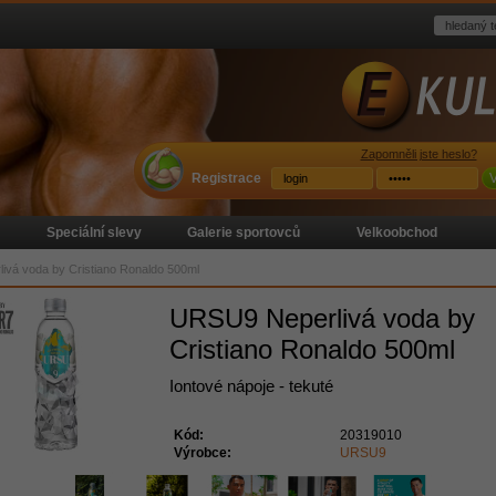
Zapomněli jste heslo?
Registrace
V
Speciální slevy
Galerie sportovců
Velkoobchod
vá voda by Cristiano Ronaldo 500ml
URSU9 Neperlivá voda by
Cristiano Ronaldo 500ml
Iontové nápoje - tekuté
Kód:
20319010
Výrobce:
URSU9