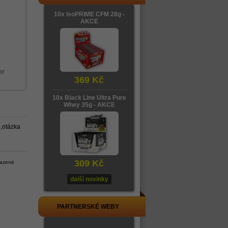
10x IsoPRIME CFM 28g -
AKCE
er
369 Kč
10x Black Line Ultra Pure
Whey 35g - AKCE
,otázka
309 Kč
razené
další novinky
PARTNERSKÉ WEBY