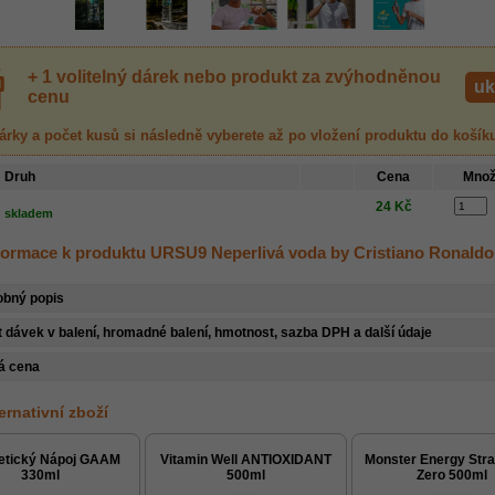
+ 1 volitelný dárek nebo produkt za zvýhodněnou
uk
cenu
árky a počet kusů
si následně vyberete až po vložení produktu
do košík
Druh
Cena
Množ
24 Kč
skladem
nformace k produktu URSU9 Neperlivá voda by Cristiano Ronaldo
obný popis
 dávek v balení, hromadné balení, hmotnost, sazba DPH a další údaje
á cena
ternativní zboží
etický Nápoj GAAM
Vitamin Well ANTIOXIDANT
Monster Energy Str
330ml
500ml
Zero 500ml