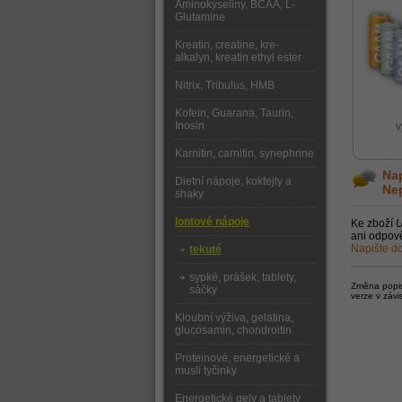
Aminokyseliny, BCAA, L-
Glutamine
Kreatin, creatine, kre-
alkalyn, kreatin ethyl ester
Nitrix, Tribulus, HMB
Kofein, Guarana, Taurin,
Inosin
v
Karnitin, carnitin, synephrine
Nap
Dietní nápoje, koktejly a
Nep
shaky
Iontové nápoje
Ke zboží
U
ani odpově
Napište do
tekuté
sypké, prášek, tablety,
Změna popisu
sáčky
verze v závi
Kloubní výživa, gelatina,
glucosamin, chondroitin
Proteinové, energetické a
musli tyčinky
Energetické gely a tablety