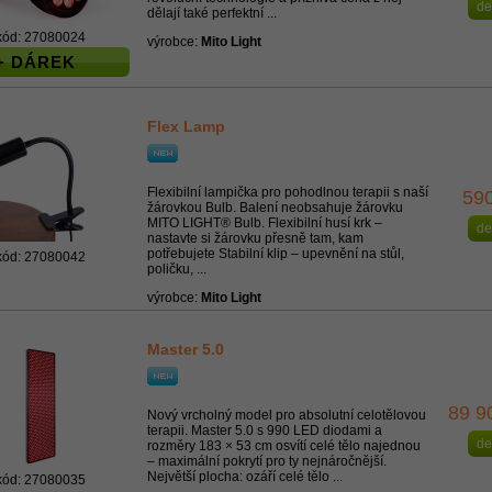
de
dělají také perfektní ...
kód: 27080024
výrobce:
Mito Light
+ DÁREK
Flex Lamp
Flexibilní lampička pro pohodlnou terapii s naší
59
žárovkou Bulb. Balení neobsahuje žárovku
MITO LIGHT® Bulb. Flexibilní husí krk –
de
nastavte si žárovku přesně tam, kam
potřebujete Stabilní klip – upevnění na stůl,
kód: 27080042
poličku, ...
výrobce:
Mito Light
Master 5.0
89 9
Nový vrcholný model pro absolutní celotělovou
terapii. Master 5.0 s 990 LED diodami a
de
rozměry 183 × 53 cm osvítí celé tělo najednou
– maximální pokrytí pro ty nejnáročnější.
Největší plocha: ozáří celé tělo ...
kód: 27080035