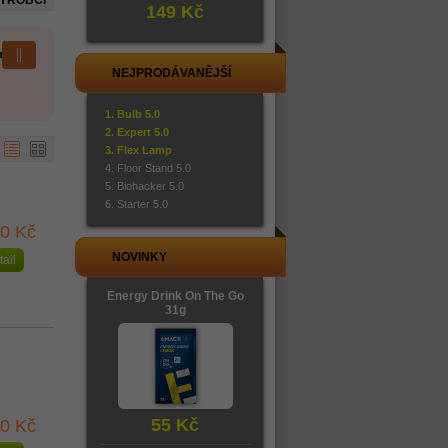
VÝROBCI
149 Kč
NEJPRODÁVANĚJŠÍ
Bulb 5.0
Expert 5.0
Flex Lamp
Floor Stand 5.0
Biohacker 5.0
Starter 5.0
90 Kč
NOVINKY
tail
Energy Drink On The Go
31g
55 Kč
90 Kč