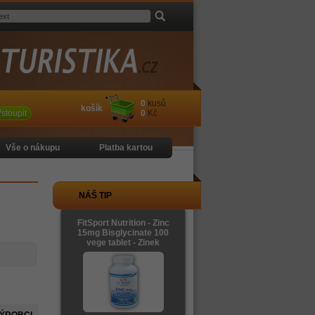
0
kusů
košík
stoupit
0
Kč
Vše o nákupu
Platba kartou
NÁŠ TIP
FitSport Nutrition - Zinc
15mg Bisglycinate 100
vege tablet - Zinek