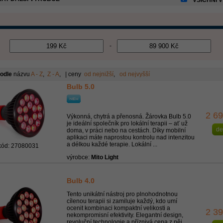
VŠICHNI 
-
podle
názvu
A - Z
,
Z - A
, | ceny
od nejnižší
,
od nejvyšší
Bulb 5.0
2 6
Výkonná, chytrá a přenosná. Žárovka Bulb 5.0
je ideální společník pro lokální terapii – ať už
de
doma, v práci nebo na cestách. Díky mobilní
aplikaci máte naprostou kontrolu nad intenzitou
a délkou každé terapie. Lokální ...
kód: 27080031
výrobce:
Mito Light
Bulb 4.0
Tento unikátní nástroj pro plnohodnotnou
cílenou terapii si zamiluje každý, kdo umí
ocenit kombinaci kompaktní velikosti a
2 3
nekompromisní efektivity. Elegantní design,
revoluční technologie a příznivá cena z něj