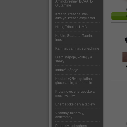
Aminokyseliny, BCAA, L-
Glutamine
Kreatin, creatine, kre-
alkalyn, kreatin ethyl ester
Nitrix, Tribulus, HMB
Kofein, Guarana, Taurin,
Inosin
Karnitin, carnitin, synephrine
Dietní nápoje, koktejly a
shaky
Iontové nápoje
Kloubní výživa, gelatina,
glucosamin, chondroitin
Proteinové, energetické a
musli tyčinky
Energetické gely a tablety
Vitaminy, minerály,
anticrampy
Produkty s obsahem