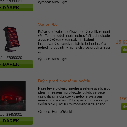
kód: 27080021
výrobce:
Mito Light
+ DÁREK
Starter 4.0
Právě se díváte na důkaz toho, že velikost není
vše. Tento model nabízí nejnovější technologie
a vysoký výkon v kompaktním balení.
15 9
Integrovaný stojánek zajišťuje jednoduché a
pohodlné použití i v menších prostorech a nižší
de
...
kód: 27080020
výrobce:
Mito Light
+ DÁREK
Brýle proti modrému světlu
Naše brýle blokující modré a zelené světlo jsou
ideálním řešením pro každého, kdo se večer
často dívá na obrazovky nebo je vystaven
19
umělému osvětlení. Díky speciálním červeným
sklům blokují až 100% modrého a zeleného ...
de
výrobce:
Hemp World
kód: 28453001
+ DÁREK