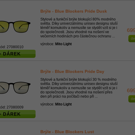
Brýle - Blue Blockers Pride Dusk
Stylové a funkční brýle blokující 80% modrého
světla. Díky univerzálnímu unisex designu sluší
téměř komukoliv a nemusíte se stydět vzít si je i
69
do společnosti. Jsou vhodné na nošení ve
večerních hodinách pro částečnou ochranu ...
de
výrobce:
Mito Light
kód: 27080010
+ DÁREK
Brýle - Blue Blockers Pride Day
Stylové a funkční brýle blokující 30 % modrého
světla. Díky univerzálnímu unisex designu sluší
téměř komukoliv a nemusíte se stydět vzít si je i
69
do společnosti. Jsou vhodné na nošení přes
den při práci na počítači nebo při ...
de
výrobce:
Mito Light
kód: 27080009
+ DÁREK
Brýle - Blue Blockers Lust