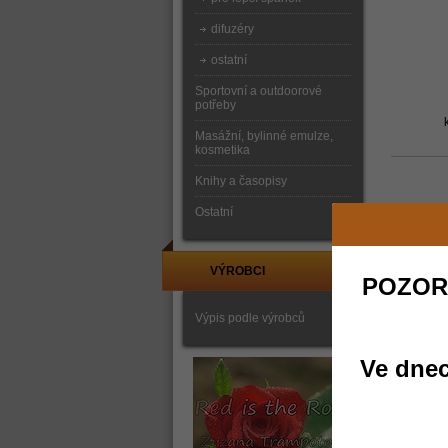
difuzéry
ostatní
Sportovní a outdoorové
potřeby
Masážní, bylinné emulze,
kosmetika
Knihy a časopisy
Ostatní
VÝROBCI
POZOR
Výpis podle výrobců
Ve dnec