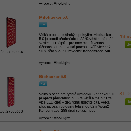
výrobce:
Mito Light
Mitohacker 5.0
Velká plocha se širokým pokrytím. Mitohacker
49 9
5.0 je oproti předchůdci o 33 % větší a má o 24
% více LED čipů – pro maximální rychlost a
de
účinnost terapie. Velká plocha: ozáří více než
50 % těla silou 90 mW/cm2 Koncentrace: 506
kód: 27080034
...
výrobce:
Mito Light
Biohacker 5.0
31 9
Velká plocha pro rychlé výsledky. Biohacker 5.0
je oproti předchůdci o 35 % větší a má o 41 %
de
více LED čipů – díky tomu ušetříte čas. Velká
plocha: ozáří polovinu těla silou 82 mW/cm2
Koncentrace: 288 diod svítících pod ...
kód: 27080033
výrobce:
Mito Light