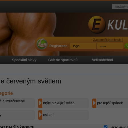
Zapomněli jste heslo?
Registrace
V
Speciální slevy
Galerie sportovců
Velkoobchod
ie červeným světlem
egorie
é a infračervené
brýle blokující světlo
pro lepší spánek
y
ostatní
AT DALŠÍ VÝROBCE