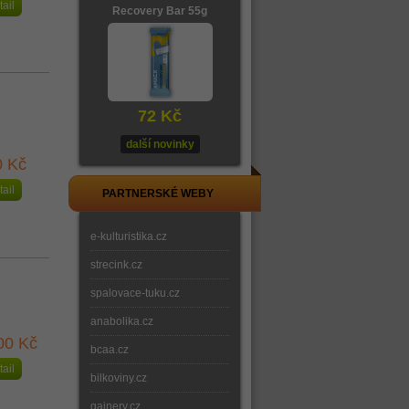
tail
Recovery Bar 55g
72 Kč
další novinky
0 Kč
tail
PARTNERSKÉ WEBY
e-kulturistika.cz
strecink.cz
spalovace-tuku.cz
anabolika.cz
00 Kč
bcaa.cz
tail
bilkoviny.cz
gainery.cz