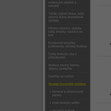
rostlinných výtažků a
extraktů
Tuňák, nativní strava, kaše,
ovocné šťávy, bezlepkové
výrobky
Fitness rukavice, opasky,
háky, trhačky, rukavice na
box
Kompresní ponožky,
podkolenky, návleky, kraťasy
Činky, kotouče, osy a
příslušenství
shakery, barely, bidony,
stojany, pumpičky
Doplňky na cvičení
Terapie červeným světlem
červené a infračervené
panely
brýle blokující světlo
pro lepší spánek