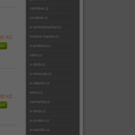
carnitine.cz
creatine.cz
e-aminokyseliny.cz
00 Kč
iontove-napoje.cz
tail
e-proteiny.cz
nitrix.cz
e-diety.cz
e-mineraly.cz
e-vitamin.cz
whey.cz
00 Kč
sacharidy.cz
tail
e-dieta.cz
e-protein.cz
e-karnitin.cz