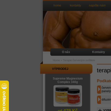
home
kontakty
napište nám
O nás
Kontakty
Home
>
Terapie červeným světlem
terap
VÝPRODEJ
Supreme Magnesium
Podkat
Complex 340g
červen
panely
difuzér
479 Kč
od
VYBR