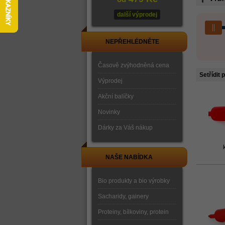
další výprodej
NEPŘEHLÉDNĚTE
Časově zvýhodněná cena
Setřídit 
Výprodej
Akční balíčky
Novinky
Dárky za Váš nákup
NAŠE NABÍDKA
Bio produkty a bio výrobky
Sacharidy, gainery
Proteiny, bílkoviny, protein