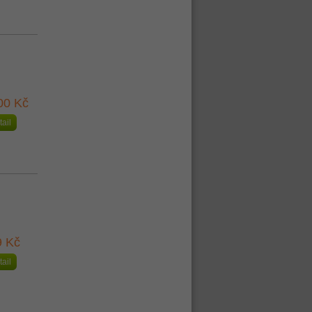
00 Kč
tail
9 Kč
tail