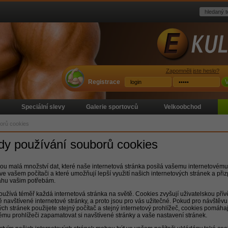
Zapomněli jste heslo?
Registrace
V
Speciální slevy
Galerie sportovců
Velkoobchod
orů cookies
dy používání souborů cookies
ou malá množství dat, které naše internetová stránka posílá vašemu internetovému
 ve vašem počítači a které umožňují lepší využití našich internetových stránek a př
sahu vašim potřebám.
užívá téměř každá internetová stránka na světě. Cookies zvyšují uživatelskou přívě
navštívené internetové stránky, a proto jsou pro vás užitečné. Pokud pro návštěvu
ých stránek použijete stejný počítač a stejný internetový prohlížeč, cookies pomáh
ému prohlížeči zapamatovat si navštívené stránky a vaše nastavení stránek.