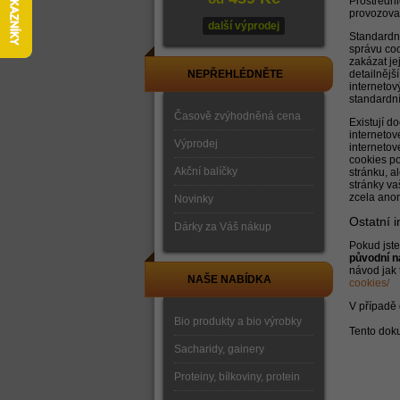
Prostředni
provozovat
další výprodej
Standardní
správu coo
zakázat jej
NEPŘEHLÉDNĚTE
detailnějš
internetov
standardní
Časově zvýhodněná cena
Existují d
internetov
Výprodej
internetov
cookies po
Akční balíčky
stránku, a
stránky va
zcela anon
Novinky
Ostatní 
Dárky za Váš nákup
Pokud jst
původní n
návod jak 
NAŠE NABÍDKA
cookies/
V případě 
Bio produkty a bio výrobky
Tento doku
Sacharidy, gainery
Proteiny, bílkoviny, protein