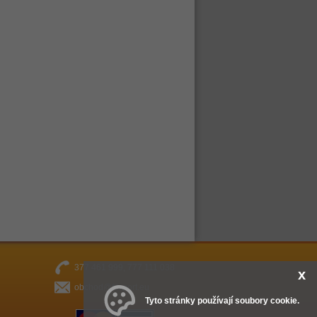
377 461 999, 777 111 038
x
obchod@fitsport.eu
Tyto stránky používají soubory cookie.