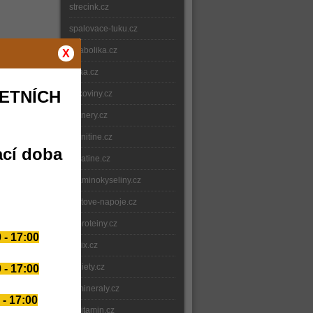
strecink.cz
spalovace-tuku.cz
anabolika.cz
X
bcaa.cz
ETNÍCH
bilkoviny.cz
gainery.cz
carnitine.cz
ací doba
creatine.cz
e-aminokyseliny.cz
iontove-napoje.cz
e-proteiny.cz
 - 17:00
nitrix.cz
e-diety.cz
 - 17:00
e-mineraly.cz
 - 17:00
e-vitamin.cz