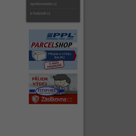
sportovniweb.cz
e-hubnuti.cz