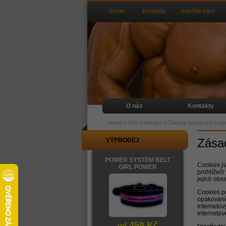
home
kontakty
napište nám
O nás
Kontakty
Home
>
Vše o nákupu
>
Zásady používání soub
Zása
VÝPRODEJ
POWER SYSTEM BELT
Cookies js
GIRL POWER
prohlížeči
jejich ob
Cookies po
opakovaně 
internetov
internetov
459 Kč
od