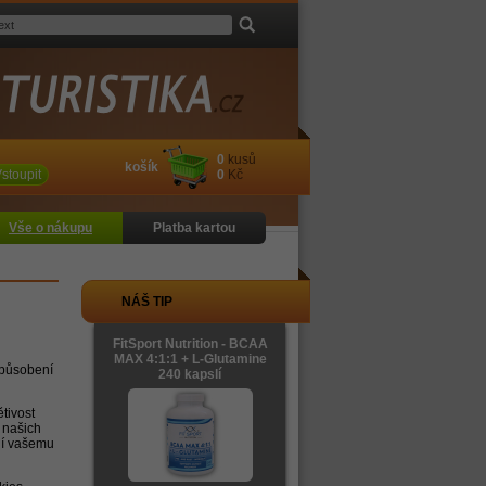
0
kusů
košík
stoupit
0
Kč
Vše o nákupu
Platba kartou
NÁŠ TIP
FitSport Nutrition - BCAA
MAX 4:1:1 + L-Glutamine
izpůsobení
240 kapslí
tivost
 našich
ají vašemu