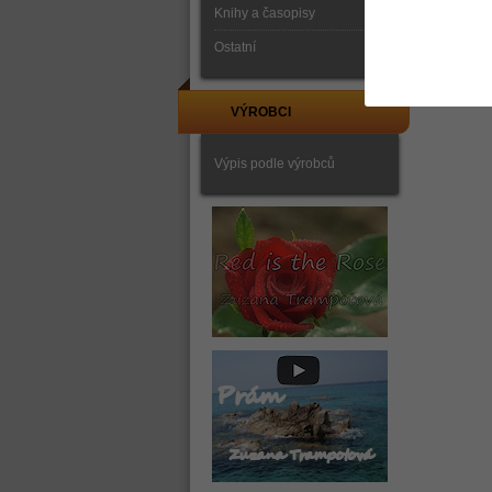
Knihy a časopisy
Ostatní
VÝROBCI
Výpis podle výrobců