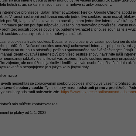
ctvím našich internetových stránek mohou být ve vašem počítači ukládány také coo
elů třetích stran, se kterými jsou naše internetové stránky propojeny.
 internetové prohlížeče (Safari, Internet Explorer, Firefox, Google Chrome apod.) p
kies. V rámci nastavení prohlížečů můžete jednotlivé cookies ručně mazat, blokova
ich použití, lze je také blokovat nebo povolit jen pro jednotlivé internetové stránky. 
í informace prosím použijte nápovědu vašeho internetového prohlížeče. Pokud bud
ý prohlížeč použití cookies povoleno, budeme vycházet z toho, že souhlasíte s vyu
ch cookies ze strany našich internetových stránek.
očasné cookies a trvalé cookies. Dočasné jsou uloženy ve vašem počítači jen do u
ého prohlížeče. Dočasné cookies umožňují uchovávání informací při přecházení z 
é stránky na druhou a odstraňují potřebu opakovaného zadávání některých údajů. 
máhají identifikovat váš internetový prohlížeč, jestliže znovu navštívíte náší intern
le neumožňují jakkoliv identifikovat vás osobně. Trvalé cookies umožňují přizpůso
šim zájmům, ale nemůžeme jakkoliv identifikovat vás osobně a příslušná data ukl
ymizovaně a nespojujeme je s jakýmikoliv jinými daty..
informace
e uvedli nesouhlas se zpracováním souboru cookies, mohou ve vašem prohlížeci zu
astavené soubory cookie
. Tyto soubory musíte
odstranit přímo z prohlížeče
. Pod
tyto soubory odstranit naleznete zde:
https://www.bezpecne.online/navod-odstranen
dotazů nás můžete kontaktovat zde.
ment je platný od 1. 1. 2022.