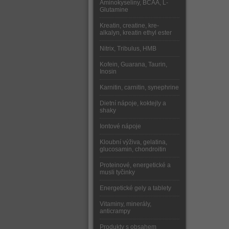
Aminokyseliny, BCAA, L-
Glutamine
Kreatin, creatine, kre-
alkalyn, kreatin ethyl ester
Nitrix, Tribulus, HMB
Kofein, Guarana, Taurin,
Inosin
Karnitin, carnitin, synephrine
Dietní nápoje, koktejly a
shaky
Iontové nápoje
Kloubní výživa, gelatina,
glucosamin, chondroitin
Proteinové, energetické a
musli tyčinky
Energetické gely a tablety
Vitaminy, minerály,
anticrampy
Produkty s obsahem