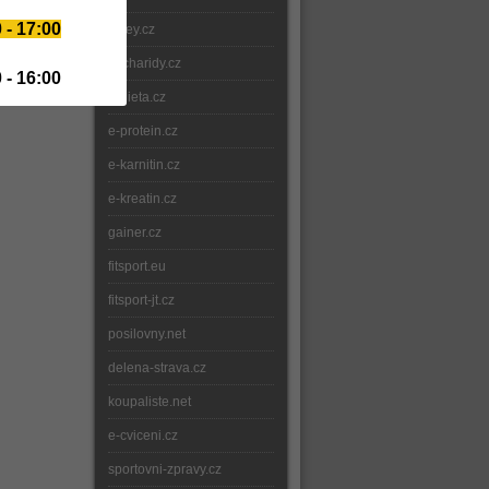
 - 17:00
whey.cz
sacharidy.cz
 - 16:00
e-dieta.cz
e-protein.cz
e-karnitin.cz
e-kreatin.cz
gainer.cz
fitsport.eu
fitsport-jt.cz
posilovny.net
delena-strava.cz
koupaliste.net
e-cviceni.cz
sportovni-zpravy.cz