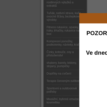
rostlinných výtažků a
extraktů
Tuňák, nativní strava, kaše,
ovocné šťávy, bezlepkové
výrobky
Fitness rukavice, opasky,
háky, trhačky, rukavice na
POZOR
box
Kompresní ponožky,
podkolenky, návleky, kraťasy
Ve dnec
Činky, kotouče, osy a
příslušenství
shakery, barely, bidony,
stojany, pumpičky
Doplňky na cvičení
Terapie červeným světlem
Sportovní a outdoorové
potřeby
Masážní, bylinné emulze,
kosmetika