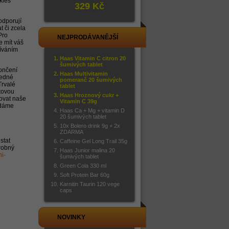
kies
329 Kč
odporují
t či zcela
Pro
NEJPRODÁVANĚJŠÍ
e mít váš
žíváním
Haas Vitamin C citron 20
šumivých tablet
končení
Haas Multivitamin
jedné
pomeranč 20 šumivých
Trvalé
tablet
etovou
Haas Hroznový cukr +
bovat naše
Vitamin C 39g
ádáme
Haas Ca + Mg + vitamin D
20 šumivých tablet
10x Bolero drink 9g + 2x
ZDARMA
stat
Caffeine Gel Long Trail 35g
robný
Haas Junior malina 20
i-
šumivých tablet
Green Cola 330 ml
Soft Protein Bar 60g
Karnitin Taurin 120 vege
caps
NOVINKY