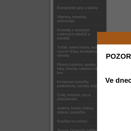
Energetické gely a tablety
Vitaminy, minerály,
anticrampy
Produkty s obsahem
rostlinných výtažků a
extraktů
Tuňák, nativní strava, kaše,
ovocné šťávy, bezlepkové
POZOR
výrobky
Fitness rukavice, opasky,
háky, trhačky, rukavice na
box
Ve dnec
Kompresní ponožky,
podkolenky, návleky, kraťasy
Činky, kotouče, osy a
příslušenství
shakery, barely, bidony,
stojany, pumpičky
Doplňky na cvičení
Terapie červeným světlem