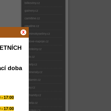
bilkoviny.cz
gainery.cz
carnitine.cz
creatine.cz
X
e-aminokyseliny.cz
iontove-napoje.cz
ETNÍCH
e-proteiny.cz
nitrix.cz
e-diety.cz
ací doba
e-mineraly.cz
e-vitamin.cz
whey.cz
sacharidy.cz
 - 17:00
e-dieta.cz
 - 17:00
e-protein.cz