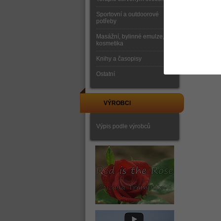
Sportovní a outdoorové
potřeby
Masážní, bylinné emulze,
kosmetika
Knihy a časopisy
Ostatní
VÝROBCI
Výpis podle výrobců