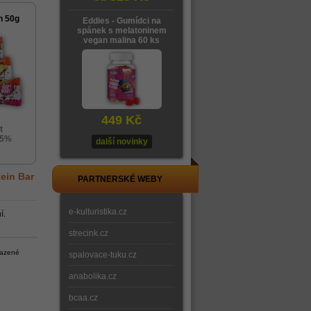
h 50g
Eddies - Gumídci na
spánek s melatoninem
vegan malina 60 ks
449 Kč
t
25%
další novinky
tein Bar
PARTNERSKÉ WEBY
e-kulturistika.cz
í.
strecink.cz
razené
spalovace-tuku.cz
anabolika.cz
bcaa.cz