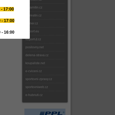
e-karnitin.cz
 - 17:00
e-kreatin.cz
 - 17:00
gainer.cz
fitsport.eu
 - 16:00
fitsport-jt.cz
posilovny.net
delena-strava.cz
koupaliste.net
e-cviceni.cz
sportovni-zpravy.cz
sportovniweb.cz
e-hubnuti.cz