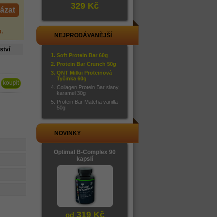
329 Kč
ázat
u
.
NEJPRODÁVANĚJŠÍ
ství
Soft Protein Bar 60g
Protein Bar Crunch 50g
QNT Milkii Proteinová
Tyčinka 60g
Collagen Protein Bar slaný
karamel 30g
Protein Bar Matcha vanilla
50g
NOVINKY
Optimal B-Complex 90
kapslí
319 Kč
od