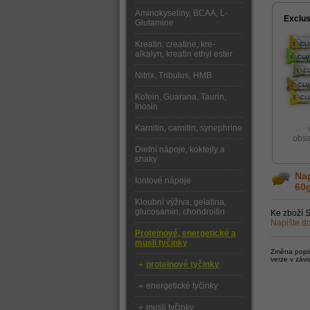
Aminokyseliny, BCAA, L-
Exclus
Glutamine
Kreatin, creatine, kre-
alkalyn, kreatin ethyl ester
Nitrix, Tribulus, HMB
Kofein, Guarana, Taurin,
Inosin
Karnitin, carnitin, synephrine
obsa
Dietní nápoje, koktejly a
shaky
Nap
Iontové nápoje
60
Kloubní výživa, gelatina,
glucosamin, chondroitin
Ke zboží
S
Napište do
Proteinové, energetické a
musli tyčinky
Změna popisu
verze v závi
proteinové tyčinky
energetické tyčinky
musli tyčinky