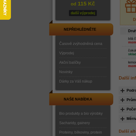
115 Kč
od
další výprodej
D
NEPŘEHLÉDNĚTE
Dru
bílá 
mome
Časově zvýhodněná cena
čoko
Výprodej
skla
Akční balíčky
lemo
mome
Novinky
Další i
Dárky za Váš nákup
Podr
NAŠE NABÍDKA
Průmě
Počet
Bio produkty a bio výrobky
Měrn
Sacharidy, gainery
Další al
Proteiny, bílkoviny, protein