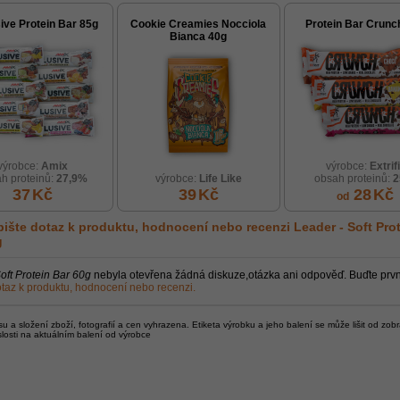
ive Protein Bar 85g
Cookie Creamies Nocciola
Protein Bar Crunc
Bianca 40g
výrobce:
Amix
výrobce:
Extrifi
h proteinů:
27,9%
výrobce:
Life Like
obsah proteinů:
37
Kč
39
Kč
28
Kč
od
ište dotaz k produktu, hodnocení nebo recenzi
Leader - Soft Pro
g
oft Protein Bar 60g
nebyla otevřena žádná diskuze,otázka ani odpověď. Buďte prvn
taz k produktu, hodnocení nebo recenzi.
 a složení zboží, fotografií a cen vyhrazena. Etiketa výrobku a jeho balení se může lišit od zob
slosti na aktuálním balení od výrobce