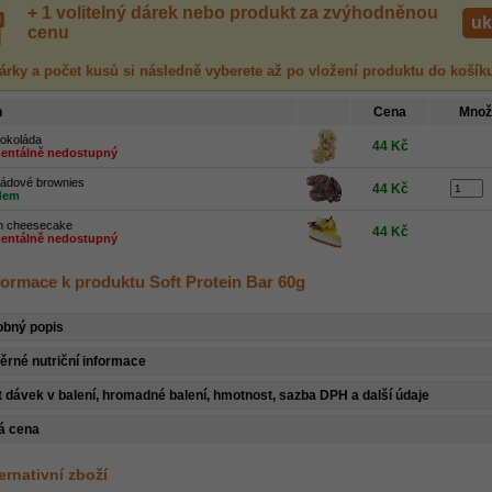
+ 1 volitelný dárek nebo produkt za zvýhodněnou
uk
cenu
árky a počet kusů
si následně vyberete až po vložení produktu
do košík
h
Cena
Množ
čokoláda
44 Kč
ntálně nedostupný
ládové brownies
44 Kč
dem
n cheesecake
44 Kč
ntálně nedostupný
nformace k produktu Soft Protein Bar 60g
obný popis
rné nutriční informace
 dávek v balení, hromadné balení, hmotnost, sazba DPH a další údaje
á cena
ternativní zboží