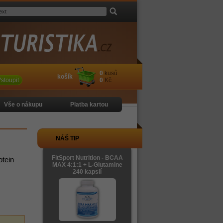
0
kusů
košík
stoupit
0
Kč
Vše o nákupu
Platba kartou
NÁŠ TIP
FitSport Nutrition - BCAA
otein
MAX 4:1:1 + L-Glutamine
240 kapslí