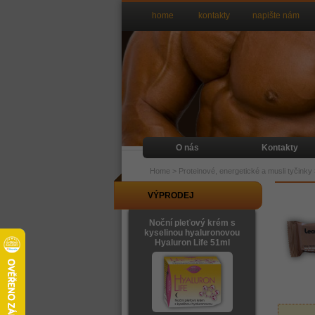
home
kontakty
napište nám
O nás
Kontakty
Home
>
Proteinové, energetické a musli tyčinky
VÝPRODEJ
Noční pleťový krém s
kyselinou hyaluronovou
Hyaluron Life 51ml