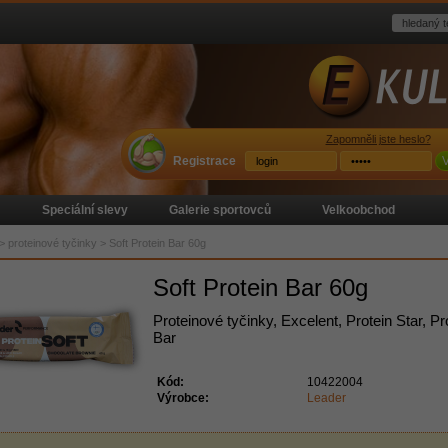
Zapomněli jste heslo?
Registrace
V
Speciální slevy
Galerie sportovců
Velkoobchod
>
proteinové tyčinky
>
Soft Protein Bar 60g
Soft Protein Bar 60g
Proteinové tyčinky, Excelent, Protein Star, Pr
Bar
Kód:
10422004
Výrobce:
Leader