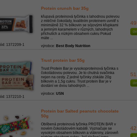
Protein crunch bar 35g
křupavá proteinová tyčinka s lahodnou polevou
z mléčné čokolády, kvalitním proteinem uvnitř s
49
minimálně 32 % bílkovin se sójovými křupkami
a jemným karamelem v různých, lahodných
de
příchutích a nízkým obsahem cukru Pokud
máte ...
ód: 1372209-1
výrobce:
Best Body Nutrition
Trust protein bar 55g
Trust Protein Bar je vysokoproteinová tyčinka s
čokoládovou polevou. Je to chutná svačinka
51
nejen na cesty. Z jedné tyčinky získáte 20g
bílkovin a 1,5g cukru. Trust protein Bar je v
de
dostání ve dvou lahodných ...
výrobce:
USN
ód: 1372210-1
Protein bar Salted peanuts chocolate
50g
Oblíbená proteinová tyčinka PROTEIN BAR v
42
novém čokoládovém kabátě. Vyznačuje se
vysokým obsahem bílkovin a vlákniny, zároveň
de