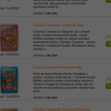
nízkým obsahem cukru. Její složení jsme
vyvinuli tak, aby uspokojilo i náročnější
sportovce nabízí ty ...
kód: 15422002
výrobce:
Life Like
Cookie Creamies Caramel 40g
Creamie Caramel je důkazem, že i zdravé
může chutnat nebezpečně dobře. Uvnitř
39
křehké, pečené cookie se ukrývá lahodné
karamelové srdce z Twisteru Caramel – jemné,
de
krémové a návykově sladké. Kombinace kešu,
arašídů a ...
kód: 15422015
výrobce:
Life Like
Cookie Creamies Nougat 40g
Když se spojí voňavé ořechy, čokoláda a
protein, vznikne malý zázrak – Creamie Nugát.
39
Měkká, pečená cookie s krémovým srdcem z
Twisteru Nougat tě přenese do světa, kde se
de
zdravé mlsání potkává s luxusem. Kombinace
kešu, ...
kód: 15422016
výrobce:
Life Like
Cookie Creamies Nocciola Bianca