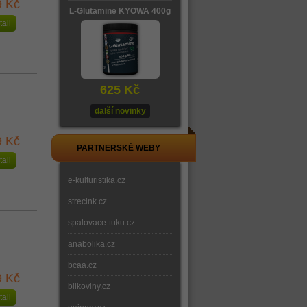
9 Kč
L-Glutamine KYOWA 400g
tail
625 Kč
další novinky
9 Kč
PARTNERSKÉ WEBY
tail
e-kulturistika.cz
strecink.cz
spalovace-tuku.cz
anabolika.cz
bcaa.cz
9 Kč
bilkoviny.cz
tail