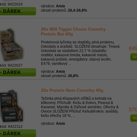
kód: 9422024
výrobce:
Amix
obsah proteinů:
26,4-26,9%
+ DÁREK
20x MIX Tigger Choco Crunchy
Protein Bar 60g
Proteinová tyčinka se sladidly, plná proteinu,
čokolády a arašídů. SLOŽENÍ obsahuje: Tmavá
64
čokoláda se sladidlem 22,7 % (sladidlo:
maltitol, kakaová hmota, kakaové máslo,
de
kakaový prášek, emulgátory: sójový lecitin,
E476; vanilkový ...
kód: 9422027
výrobce:
Amix
+ DÁREK
obsah proteinů:
26,8%
25x Protein Nuts Crunchy 40g
Tyčinka plná křupavých oříšků a bohatá na
bílkoviny. Příchutě: Kešu & Kokos, Peanut &
Karamel, Mandle & Dýňové semínko, Ořechy &
57
Ovoce SLOŽENÍ Příchuť Kešu&Kokos: arašídy,
kešu ořechy 18 %, ...
de
výrobce:
Amix
kód: 9422112
+ DÁREK