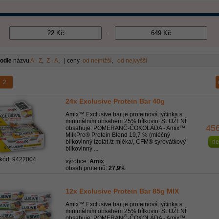
-
podle
názvu
A - Z
,
Z - A
, | ceny
od nejnižší
,
od nejvyšší
2
24x Exclusive Protein Bar 40g
Amix™ Exclusive bar je proteinová tyčinka s
minimálním obsahem 25% bílkovin. SLOŽENÍ
45
obsahuje: POMERANČ-ČOKOLÁDA - Amix™
MilkPro® Protein Blend 19,7 % (mléčný
bílkovinný izolát /z mléka/, CFM® syrovátkový
de
bílkovinný ...
kód: 9422004
výrobce:
Amix
obsah proteinů:
27,9%
12x Exclusive Protein Bar 85g MIX
Amix™ Exclusive bar je proteinová tyčinka s
minimálním obsahem 25% bílkovin. SLOŽENÍ
obsahuje: POMERANČ-ČOKOLÁDA - Amix™