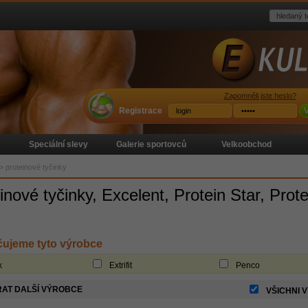
Zapomněli jste heslo?
Registrace
V
Speciální slevy
Galerie sportovců
Velkoobchod
>
proteinové tyčinky
inové tyčinky, Excelent, Protein Star, Prote
ujeme tyto výrobce
x
Extrifit
Penco
AT DALŠÍ VÝROBCE
VŠICHNI 