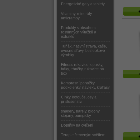
Energetické gely a tablety
Vitaminy, minerály,
anticrampy
Produkty s obsahem
rostlinných výtažků a
extraktů
Tuňák, nativní strava, kaše,
ovocné šťávy, bezlepkové
výrobky
Fitness rukavice, opasky,
háky, trhačky, rukavice na
box
Kompresní ponožky,
podkolenky, návleky, kraťasy
Činky, kotouče, osy a
příslušenství
shakery, barely, bidony,
stojany, pumpičky
Doplňky na cvičení
Terapie červeným světlem