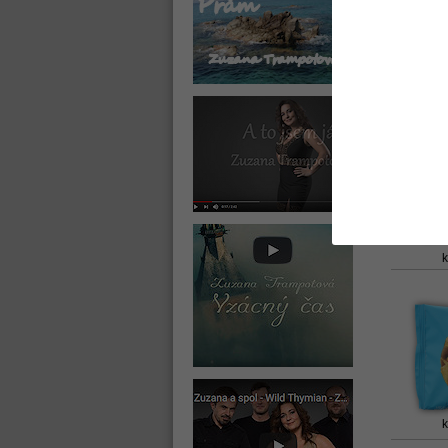
k
k
k