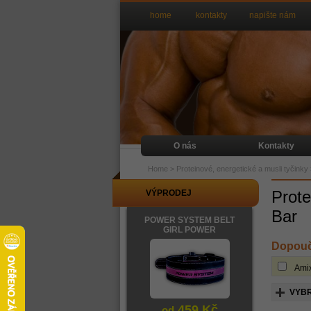
home
kontakty
napište nám
O nás
Kontakty
Home
>
Proteinové, energetické a musli tyčinky
Prote
VÝPRODEJ
Bar
POWER SYSTEM BELT
GIRL POWER
Dopouč
Ami
VYBR
459 Kč
od