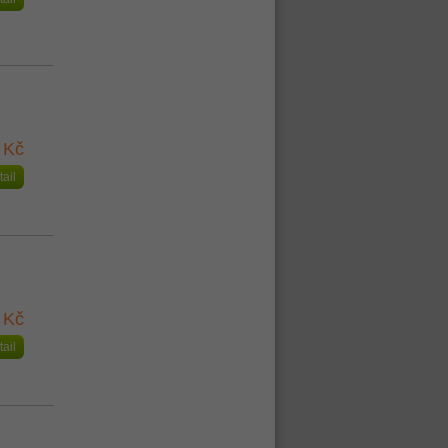
 Kč
tail
 Kč
tail