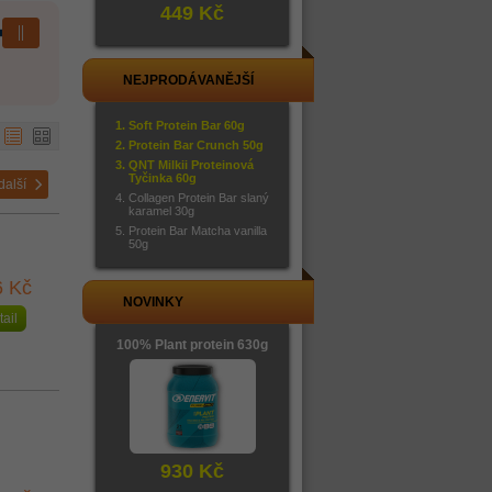
449 Kč
NEJPRODÁVANĚJŠÍ
Soft Protein Bar 60g
Protein Bar Crunch 50g
QNT Milkii Proteinová
Tyčinka 60g
další
Collagen Protein Bar slaný
karamel 30g
Protein Bar Matcha vanilla
50g
6 Kč
NOVINKY
tail
100% Plant protein 630g
930 Kč