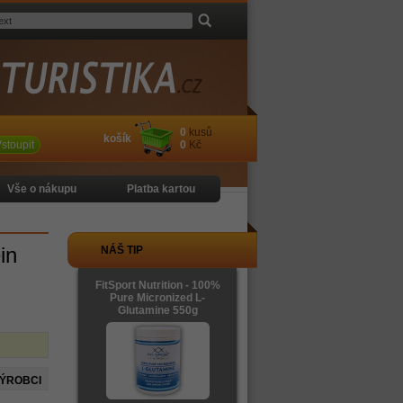
0
kusů
košík
stoupit
0
Kč
Vše o nákupu
Platba kartou
in
NÁŠ TIP
FitSport Nutrition - 100%
Pure Micronized L-
Glutamine 550g
VÝROBCI