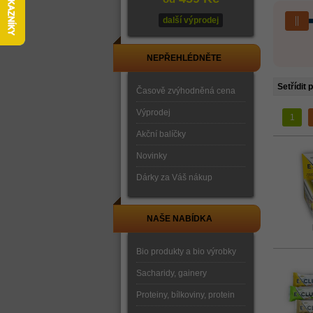
další výprodej
NEPŘEHLÉDNĚTE
Setřídit 
Časově zvýhodněná cena
Výprodej
1
Akční balíčky
Novinky
Dárky za Váš nákup
NAŠE NABÍDKA
Bio produkty a bio výrobky
Sacharidy, gainery
Proteiny, bílkoviny, protein