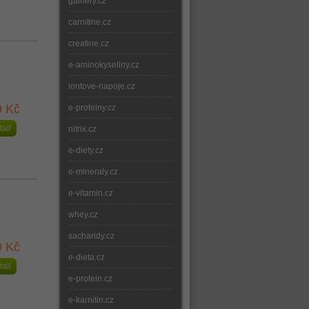
gainery.cz
carnitine.cz
creatine.cz
e-aminokyseliny.cz
iontove-napoje.cz
9 Kč
e-proteiny.cz
tail
nitrix.cz
e-diety.cz
e-mineraly.cz
e-vitamin.cz
whey.cz
sacharidy.cz
0 Kč
e-dieta.cz
tail
e-protein.cz
e-karnitin.cz