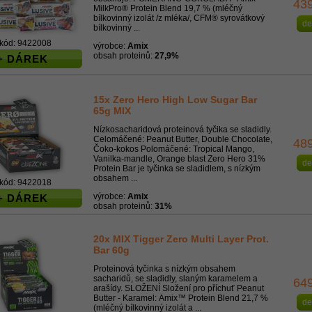
43
MilkPro® Protein Blend 19,7 % (mléčný
bílkovinný izolát /z mléka/, CFM® syrovátkový
de
bílkovinný ...
kód: 9422008
výrobce:
Amix
obsah proteinů:
27,9%
+ DÁREK
15x Zero Hero High Low Sugar Bar
65g MIX
Nízkosacharidová proteinová tyčika se sladidly.
Celomáčené: Peanut Butter, Double Chocolate,
48
Čoko-kokos Polomáčené: Tropical Mango,
Vanilka-mandle, Orange blast Zero Hero 31%
de
Protein Bar je tyčinka se sladidlem, s nízkým
obsahem ...
kód: 9422018
výrobce:
Amix
+ DÁREK
obsah proteinů:
31%
20x MIX Tigger Zero Multi Layer Prot.
Bar 60g
Proteinová tyčinka s nízkým obsahem
sacharidů, se sladidly, slaným karamelem a
64
arašídy. SLOŽENÍ Složení pro příchuť Peanut
Butter - Karamel: Amix™ Protein Blend 21,7 %
de
(mléčný bílkovinný izolát a ...