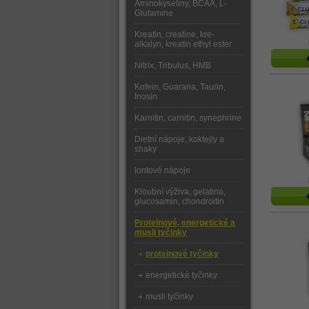
Aminokyseliny, BCAA, L-
Glutamine
Kreatin, creatine, kre-
alkalyn, kreatin ethyl ester
Nitrix, Tribulus, HMB
Kofein, Guarana, Taurin,
Inosin
Karnitin, carnitin, synephrine
Dietní nápoje, koktejly a
shaky
Iontové nápoje
Kloubní výživa, gelatina,
glucosamin, chondroitin
Proteinové, energetické a
musli tyčinky
proteinové tyčinky
energetické tyčinky
musli tyčinky