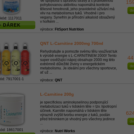
Ve spojitosti s úpravou stravy a s pravidelnou
15
pohybovanou aktivitou napomáhá kontrole
tělesné hmotnosti, jeho pravidelné užívání má
de
vliv na metabolismus tuků. Vhodné i pro
vegany. Synefrin je přírodní alkaloid obsažený
kód: 1117011
v hořkém ...
+ DÁREK
výrobce:
FitSport Nutrition
QNT L-Carnitine 2000mg 700ml
Rehydratujte a pomozte svému tělu využívat tuk
k výrobě energie s L-CARNITINEM 2000! Tento
44
super osvěžující nápoj obsahuje 2000 mg této
extrémně důležité živiny v energetickém
de
metabolismu. Je ideální pro všechny sportovce,
ať už ...
ód: 7917001-1
výrobce:
QNT
L-Carnitine 200g
je specifickou aminokyselinou podporující
metabolizaci tuků v lidském těle = tzv. lipotropní
účinek. Karnitin napomáhá v lidském těle
62
výrazně zvýšit tvorbu energie z tuků, podán
před tréninkem je vhodný pro všechny jedince
de
...
kód: 18617001
výrobce:
Nutri Works