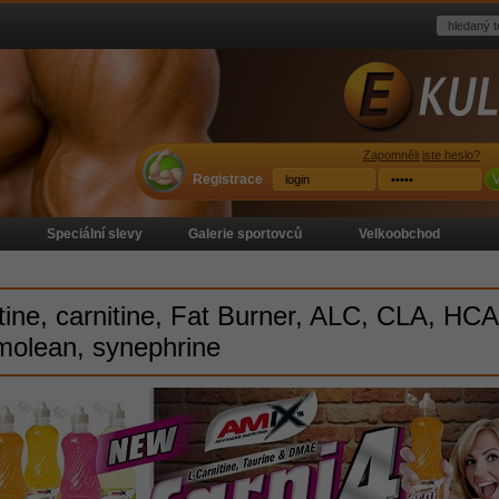
Zapomněli jste heslo?
Registrace
V
Speciální slevy
Galerie sportovců
Velkoobchod
tine, carnitine, Fat Burner, ALC, CLA, HCA
molean, synephrine