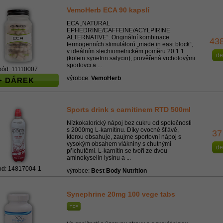
VemoHerb ECA 90 kapslí
ECA „NATURAL
EPHEDRINE/CAFFEINE/ACYLPIRINE
ALTERNATIVE“. Originální kombinace
43
termogenních stimulátorů „made in east block“,
v ideálním stechiometrickém poměru 20:1:1
de
(kofein:synefrin:salycin), prověřená vrcholovými
sportovci a ...
kód: 11110007
výrobce:
VemoHerb
+ DÁREK
Sports drink s carnitinem RTD 500ml
Nízkokalorický nápoj bez cukru od společnosti
s 2000mg L-karnitinu. Díky ovocné šťávě,
37
kterou obsahuje, zaujme sportovní nápoj s
vysokým obsahem vlákniny s chutnými
de
příchutěmi. L-karnitin se tvoří ze dvou
aminokyselin lysinu a ...
ód: 14817004-1
výrobce:
Best Body Nutrition
Synephrine 20mg 100 vege tabs