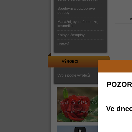
Sportovní a outdoorové
potřeby
k
Masážní, bylinné emulze,
kosmetika
Knihy a časopisy
Ostatní
VÝROBCI
Výpis podle výrobců
POZOR
Ve dnec