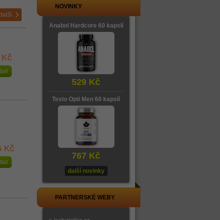
NOVINKY
další
Anabol Hardcore 60 kapslí
 Kč
tail
529 Kč
Testo Opti Men 60 kapslí
6 Kč
767 Kč
tail
další novinky
PARTNERSKÉ WEBY