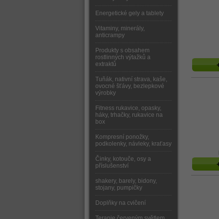
Energetické gely a tablety
Vitaminy, minerály,
anticrampy
Produkty s obsahem
rostlinných výtažků a
extraktů
Tuňák, nativní strava, kaše,
ovocné šťávy, bezlepkové
výrobky
Fitness rukavice, opasky,
háky, trhačky, rukavice na
box
Kompresní ponožky,
podkolenky, návleky, kraťasy
Činky, kotouče, osy a
příslušenství
shakery, barely, bidony,
stojany, pumpičky
Doplňky na cvičení
Terapie červeným světlem