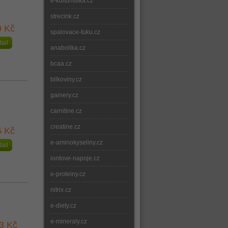
e-kulturistika.cz
strecink.cz
9 Kč
spalovace-tuku.cz
tail
anabolika.cz
bcaa.cz
bilkoviny.cz
gainery.cz
carnitine.cz
creatine.cz
5 Kč
e-aminokyseliny.cz
tail
iontove-napoje.cz
e-proteiny.cz
nitrix.cz
e-diety.cz
e-mineraly.cz
3 Kč