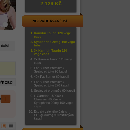
2 129 Kč
NEJPRODÁVANĚJŠÍ
Karnitin Taurin 120 vege
caps
Synephrine 20mg 100 vege
tabs
další
3x Karnitin Taurin 120
vege caps
2x Karnitin Taurin 120 vege
caps
Fat Burner Premium /
Spalovač tuků 90 kapslí
40+ Fat Burner 60 kapslí
Fat Burner Premium /
VÝROBCI
Spalovač tuků 270 kapslí
Spalovač pro muže 60 kapslí
L-Carnitine 150000 +
Chromium l000ml +
Synephrine 20mg 100 vege
caps
Extrakt zeleného čaje s
EGCg 400mg 90 rostlinných
kapslí