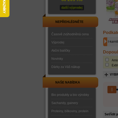
další výprodej
NEPŘEHLÉDNĚTE
Podkat
Časově zvýhodněná cena
l-karnit
Výprodej
Akční balíčky
Dopouč
Novinky
Ami
Extri
Dárky za Váš nákup
VYBR
NAŠE NABÍDKA
Bio produkty a bio výrobky
Sacharidy, gainery
Proteiny, bílkoviny, protein
Setřídit 