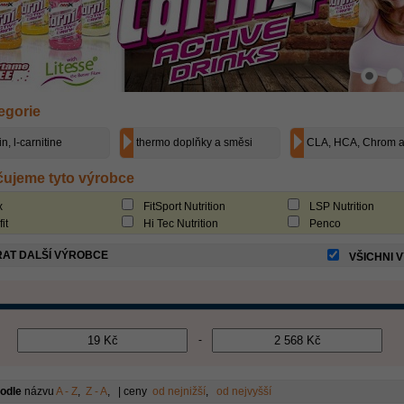
egorie
in, l-carnitine
thermo doplňky a směsi
CLA, HCA, Chrom a 
ujeme tyto výrobce
x
FitSport Nutrition
LSP Nutrition
fit
Hi Tec Nutrition
Penco
AT DALŠÍ VÝROBCE
VŠICHNI 
-
podle
názvu
A - Z
,
Z - A
, | ceny
od nejnižší
,
od nejvyšší