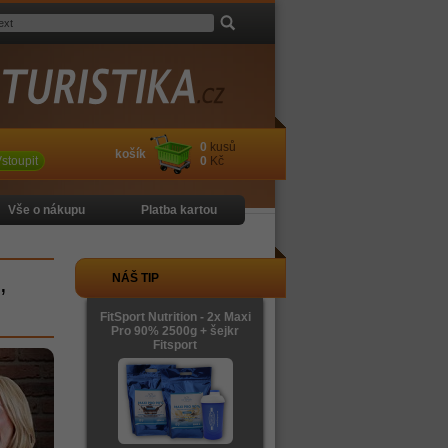
0
kusů
košík
stoupit
0
Kč
Vše o nákupu
Platba kartou
,
NÁŠ TIP
FitSport Nutrition - 2x Maxi
Pro 90% 2500g + šejkr
Fitsport