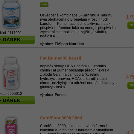
Osvědčená kombinace L-Karnitinu a Taurinu
17
nyní obohacená o Bromelain v rostlinných
kapslích . Kombinace těchto aktivních látek
de
přispívá k přeměně tuků na energii, přispívá ke
zrychlení metabolismu a zajišťuje vitalitu,
kód: 1117001
bdělost a ...
+ DÁREK
výrobce:
FitSport Nutrition
Fat Burner 90 kapslí
doplněk stravy, HCA + chróm + L-karnitin +
cholin Fat Burner obsahuje přírodní extrakt
z plodů Garcinia cambogia (kyselinu
47
hydroxycitrónovou, HCA), L-karnitin, dále
chrom, nezbytný pro udržení normální hladiny
de
glukózy v krvi a ...
kód: 6005012
výrobce:
Penco
+ DÁREK
CarniShot 3000 60ml
CarniShot 3000 je koncentrovaná forma l-
karnitinu v kombinaci s taurinem a vitamínem
2
od