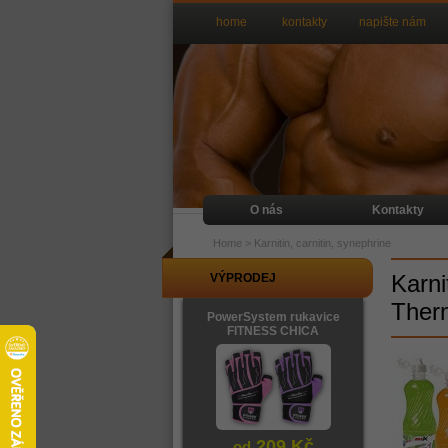
home
kontakty
napište nám
O nás
Kontakty
Home
>
Karnitin, carnitin, synephrine
Karni
VÝPRODEJ
Ther
PowerSystem rukavice
FITNESS CHICA
209 Kč
od