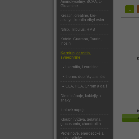
Aminokyseliny, BCAA, L-
Glutamine
1
Kreatin, creatine, kre-
alkalyn, kreatin ethyl ester
Nitrix, Tribulus, HMB
Kofein, Guarana, Taurin,
Inosin
Karnitin, carnitin,
synephrine
l-karnitin, l-carnitine
thermo doplňky a směsi
CLA, HCA, Chrom a další
Dietní nápoje, koktejly a
shaky
Iontové nápoje
k
Kloubní výživa, gelatina,
glucosamin, chondroitin
Proteinové, energetické a
musli tyčinky