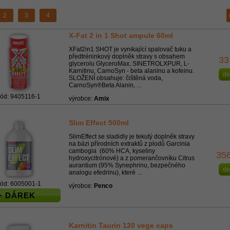
2
3
4
X-Fat 2 in 1 Shot ampule 60ml
XFat2in1 SHOT je vynikající spalovač tuku a
předtréninkový doplněk stravy s obsahem
33
glycerolu GlyceroMax, SINETROLXPUR, L-
Karnitinu, CarnoSyn - beta alaninu a kofeinu.
de
SLOŽENÍ obsahuje: čištěná voda,
CarnoSyn®Beta Alanin, ...
kód: 9405116-1
výrobce:
Amix
Slim Effect 500ml
SlimEffect se sladidly je tekutý doplněk stravy
na bázi přírodních extraktů z plodů Garcinia
cambogia (60% HCA, kyseliny
35
hydroxycitrónové) a z pomerančovníku Citrus
aurantium (95% Synephrinu, bezpečného
de
analogu efedrinu), které ...
ód: 6005001-1
výrobce:
Penco
+ DÁREK
Karnitin Taurin 120 vege caps