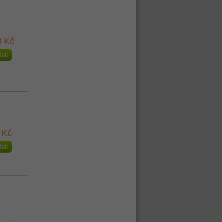
8 Kč
tail
 Kč
tail