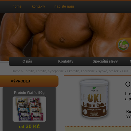
home
kontakty
napište nám
O nás
Kontakty
Speciální slevy
Home
>
Karnitin, carnitin, synephrine
>
l-karnitin, l-carnitine
>
sypké, prášek
>
OK! F
VÝPRODEJ
O
Protein Waffle 50g
L-c
a 
Kó
Vý
30 Kč
od