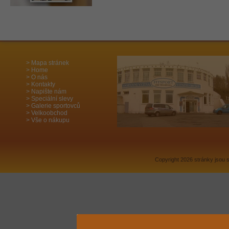
Mapa stránek
Home
O nás
Kontakty
Napište nám
Speciální slevy
Galerie sportovců
Velkoobchod
Vše o nákupu
Copyright 2026 stránky jsou