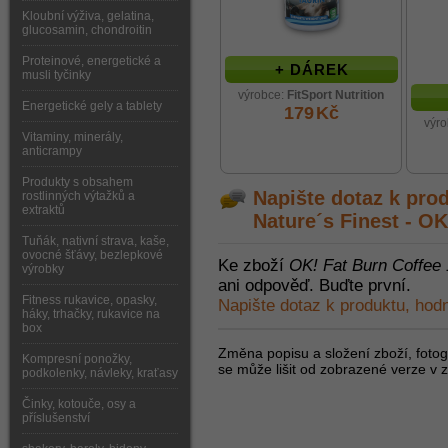
Kloubní výživa, gelatina,
glucosamin, chondroitin
Proteinové, energetické a
+ DÁREK
musli tyčinky
výrobce:
FitSport Nutrition
Energetické gely a tablety
179
Kč
výr
Vitaminy, minerály,
anticrampy
Produkty s obsahem
Napište dotaz k pro
rostlinných výtažků a
extraktů
Nature´s Finest - OK
Tuňák, nativní strava, kaše,
ovocné šťávy, bezlepkové
Ke zboží
OK! Fat Burn Coffee
výrobky
ani odpověď. Buďte první.
Fitness rukavice, opasky,
Napište dotaz k produktu, hod
háky, trhačky, rukavice na
box
Změna popisu a složení zboží, fotogr
Kompresní ponožky,
se může lišit od zobrazené verze v z
podkolenky, návleky, kraťasy
Činky, kotouče, osy a
příslušenství