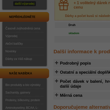
+ 1 volitelný dáre
další výprodej
cenu
Dárky a počet kusů
si násled
NEPŘEHLÉDNĚTE
Druh
Časově zvýhodněná cena
skladem
Výprodej
Akční balíčky
Další informace k pro
Novinky
Dárky za Váš nákup
Podrobný popis
Ostatní a speciální doplň
NAŠE NABÍDKA
Počet dávek v balení, h
Bio produkty a bio výrobky
další údaje
Sacharidy, gainery
Měrná cena
Proteiny, bílkoviny, protein
Doporučujeme alternati
Aminokyseliny, BCAA, L-