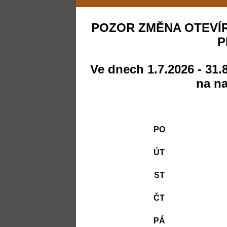
POZOR ZMĚNA OTEVÍR
P
Ve dnech 1.7.2026 - 31.
na na
PO
ÚT
ST
ČT
PÁ