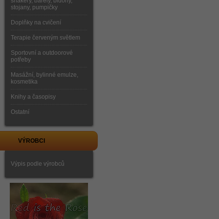
shakery, barely, bidony,
stojany, pumpičky
Doplňky na cvičení
Terapie červeným světlem
Sportovní a outdoorové
potřeby
Masážní, bylinné emulze,
kosmetika
Knihy a časopisy
Ostatní
VÝROBCI
Výpis podle výrobců