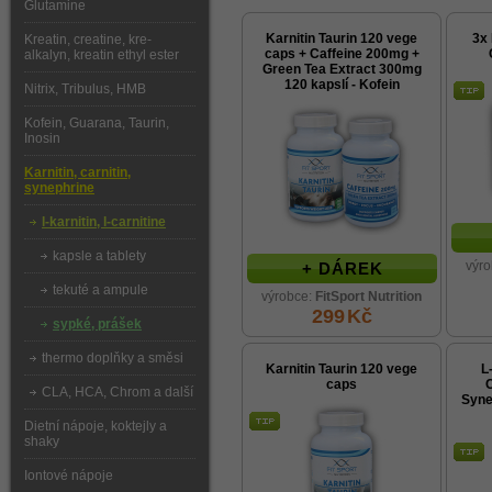
Glutamine
Karnitin Taurin 120 vege
3x 
Kreatin, creatine, kre-
caps + Caffeine 200mg +
alkalyn, kreatin ethyl ester
Green Tea Extract 300mg
120 kapslí - Kofein
Nitrix, Tribulus, HMB
Kofein, Guarana, Taurin,
Inosin
Karnitin, carnitin,
synephrine
l-karnitin, l-carnitine
kapsle a tablety
výr
+ DÁREK
tekuté a ampule
výrobce:
FitSport Nutrition
299
Kč
sypké, prášek
thermo doplňky a směsi
Karnitin Taurin 120 vege
L
caps
CLA, HCA, Chrom a další
Syne
Dietní nápoje, koktejly a
shaky
Iontové nápoje