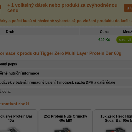
+ 1 volitelný dárek nebo produkt za zvýhodněnou
uk
cenu
árky a počet kusů
si následně vyberete až po vložení produktu
do košík
Druh
Cena
Množ
649 Kč
sestavit
formace k produktu Tigger Zero Multi Layer Protein Bar 60g
obný popis
rné nutriční informace
 dávek v balení, hromadné balení, hmotnost, sazba DPH a další údaje
á cena
ternativní zboží
clusive Protein Bar
25x Protein Nuts Crunchy
15x Zero Hero Hig
40g
40g MIX
Sugar Bar 65g 