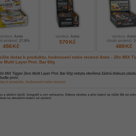
výrobce:
Amix
výrobce:
Amix
výrobce:
Ami
h proteinů:
27,9%
obsah proteinů:
570
Kč
456
Kč
489
Kč
ište dotaz k produktu, hodnocení nebo recenzi
Amix - 20x MIX Ti
o Multi Layer Prot. Bar 60g
0x MIX Tigger Zero Multi Layer Prot. Bar 60g
nebyla otevřena žádná diskuze,otázk
uďte první.
taz k produktu, hodnocení nebo recenzi.
 a složení zboží, fotografií a cen vyhrazena. Etiketa výrobku a jeho balení se může lišit od zob
slosti na aktuálním balení od výrobce