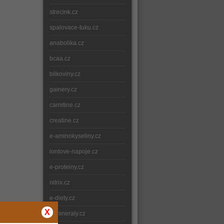
strecink.cz
spalovace-tuku.cz
anabolika.cz
bcaa.cz
bilkoviny.cz
gainery.cz
carnitine.cz
creatine.cz
e-aminokyseliny.cz
iontove-napoje.cz
e-proteiny.cz
nitrix.cz
e-diety.cz
X
e-mineraly.cz