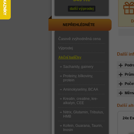
další výprodej
D
NEPŘEHLÉDNĚTE
Časově zvýhodněná cena
Výprodej
Další in
Akční balíčky
Podr
Sacharidy, gainery
Průmě
Proteiny, bílkoviny,
protein
Počet
Aminokyseliny, BCAA
Měrn
Kreatin, creatine, kre-
alkalyn, CEE
Další al
Nitrix, Glutamin, Tribulus,
HMB
24x Ex
Kofein, Guarana, Taurin,
Inosin