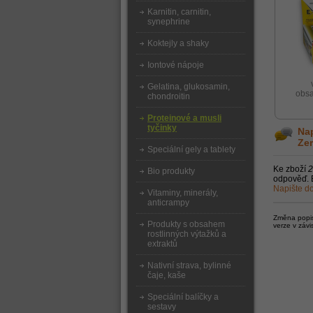
Karnitin, carnitin,
synephrine
Koktejly a shaky
Iontové nápoje
Gelatina, glukosamin,
obsa
chondroitin
Proteinové a musli
tyčinky
Nap
Zer
Speciální gely a tablety
Ke zboží
2
Bio produkty
odpověď. B
Napište do
Vitaminy, minerály,
anticrampy
Změna popisu
Produkty s obsahem
verze v závi
rostlinných výtažků a
extraktů
Nativní strava, bylinné
čaje, kaše
Speciální balíčky a
sestavy