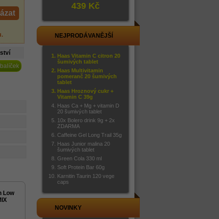
439 Kč
ázat
u
.
NEJPRODÁVANĚJŠÍ
ství
Haas Vitamin C citron 20
šumivých tablet
 balíček
Haas Multivitamin
pomeranč 20 šumivých
tablet
Haas Hroznový cukr +
Vitamin C 39g
Haas Ca + Mg + vitamin D
20 šumivých tablet
10x Bolero drink 9g + 2x
ZDARMA
Caffeine Gel Long Trail 35g
Haas Junior malina 20
šumivých tablet
Green Cola 330 ml
Soft Protein Bar 60g
Karnitin Taurin 120 vege
caps
h Low
MIX
NOVINKY