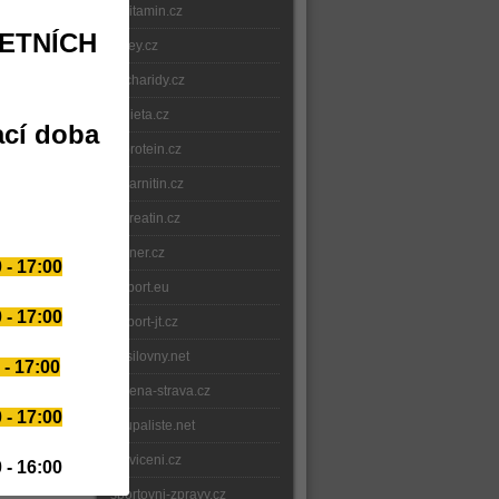
e-vitamin.cz
ETNÍCH
whey.cz
sacharidy.cz
e-dieta.cz
ací doba
e-protein.cz
e-karnitin.cz
e-kreatin.cz
gainer.cz
 - 17:00
fitsport.eu
 - 17:00
fitsport-jt.cz
posilovny.net
 - 17:00
delena-strava.cz
 - 17:00
koupaliste.net
e-cviceni.cz
 - 16:00
sportovni-zpravy.cz