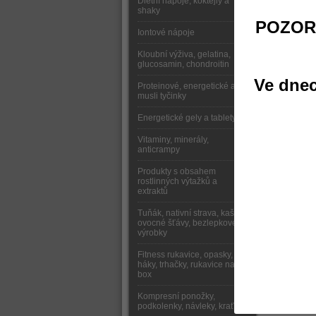
Dietní nápoje, koktejly a
shaky
POZOR
Iontové nápoje
Kloubní výživa, gelatina,
glucosamin, chondroitin
Ve dnec
Proteinové, energetické a
musli tyčinky
Energetické gely a tablety
Vitaminy, minerály,
anticrampy
Produkty s obsahem
rostlinných výtažků a
extraktů
Tuňák, nativní strava, kaše,
ovocné šťávy, bezlepkové
výrobky
Fitness rukavice, opasky,
háky, trhačky, rukavice na
box
Kompresní ponožky,
podkolenky, návleky, kraťasy