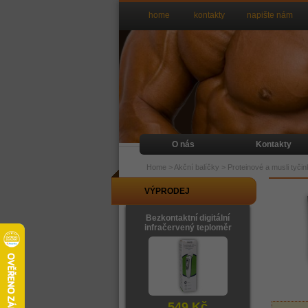
home
kontakty
napište nám
O nás
Kontakty
Home
>
Akční balíčky
>
Proteinové a musli tyči
VÝPRODEJ
Bezkontaktní digitální
infračervený teploměr
549 Kč