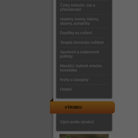
Činky, kotouče, osy a
příslušenství
shakery, barely, bidony,
stojany, pumpičky
Doplňky na cvičení
Terapie červeným světlem
Sportovní a outdoorové
potřeby
Masážní, bylinné emulze,
kosmetika
Knihy a časopisy
Ostatní
VÝROBCI
Výpis podle výrobců