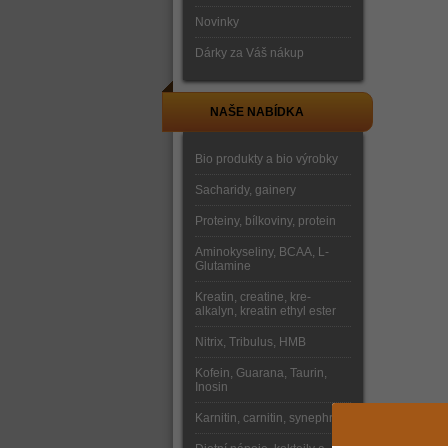
Novinky
Dárky za Váš nákup
NAŠE NABÍDKA
Bio produkty a bio výrobky
Sacharidy, gainery
Proteiny, bílkoviny, protein
Aminokyseliny, BCAA, L-
Glutamine
Kreatin, creatine, kre-
alkalyn, kreatin ethyl ester
Nitrix, Tribulus, HMB
Kofein, Guarana, Taurin,
Inosin
Karnitin, carnitin, synephrine