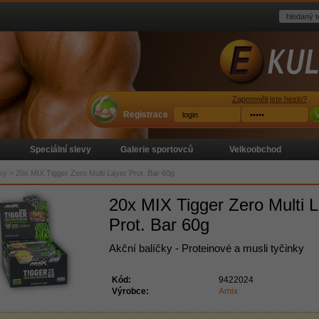
Zapomněli jste heslo?
Registrace
V
Speciální slevy
Galerie sportovců
Velkoobchod
nky
>
20x MIX Tigger Zero Multi Layer Prot. Bar 60g
20x MIX Tigger Zero Multi 
Prot. Bar 60g
Akční balíčky - Proteinové a musli tyčinky
Kód:
9422024
Výrobce:
Amix