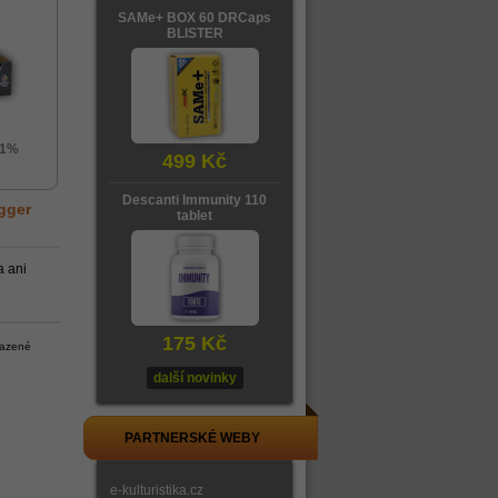
SAMe+ BOX 60 DRCaps
BLISTER
x
31%
499 Kč
Descanti Immunity 110
gger
tablet
a ani
175 Kč
razené
další novinky
PARTNERSKÉ WEBY
e-kulturistika.cz