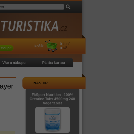
0
kusů
košík
stoupit
0
Kč
Vše o nákupu
Platba kartou
NÁŠ TIP
Layer
FitSport Nutrition - 100%
Creatine Tabs 4500mg 240
vege tablet