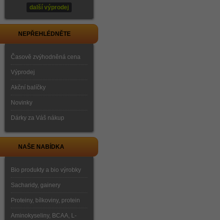
další výprodej
NEPŘEHLÉDNĚTE
Časově zvýhodněná cena
Výprodej
Akční balíčky
Novinky
Dárky za Váš nákup
NAŠE NABÍDKA
Bio produkty a bio výrobky
Sacharidy, gainery
Proteiny, bílkoviny, protein
Aminokyseliny, BCAA, L-