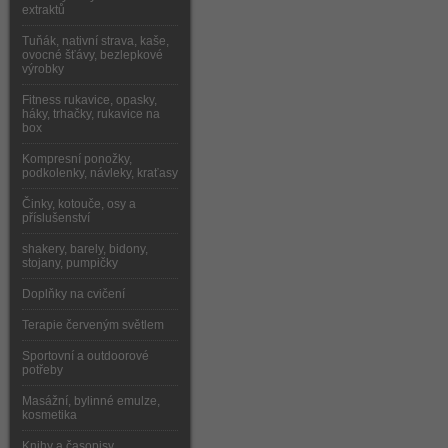
extraktů
Tuňák, nativní strava, kaše,
ovocné šťávy, bezlepkové
výrobky
Fitness rukavice, opasky,
háky, trhačky, rukavice na
box
Kompresní ponožky,
podkolenky, návleky, kraťasy
Činky, kotouče, osy a
příslušenství
shakery, barely, bidony,
stojany, pumpičky
Doplňky na cvičení
Terapie červeným světlem
Sportovní a outdoorové
potřeby
Masážní, bylinné emulze,
kosmetika
Knihy a časopisy