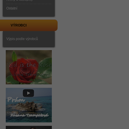
Ostatní
VÝROBCI
Výpis podle výrobců