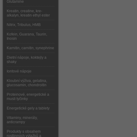
Glutamine
Kreatin, creatine, kre-
alkalyn, kreatin ethyl ester
Nitrix, Tribulus, HMB
Kofein, Guarana, Taurin,
Inosin
Karnitin, carnitin, synephrine
Dietní nápoje, koktejly a
shaky
Iontové nápoje
Kloubní výživa, gelatina,
glucosamin, chondroitin
Proteinové, energetické a
musli tyčinky
Energetické gely a tablety
Vitaminy, minerály,
anticrampy
Produkty s obsahem
rostlinných výtažků a