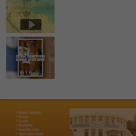
Mapa stránek
Home
O nás
Kontakty
Napište nám
Speciální slevy