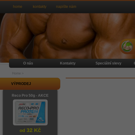
home
kontakty
napište nám
O nás
Kontakty
Speciální slevy
Home
>
VÝPRODEJ
Reco Pro 50g - AKCE
32 Kč
od