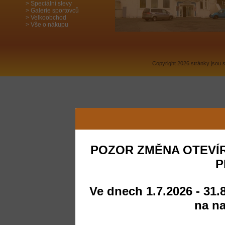
Speciální slevy
Galerie sportovců
Velkoobchod
Vše o nákupu
Copyright 2026 stránky jsou
POZOR ZMĚNA OTEVÍR
P
Ve dnech 1.7.2026 - 31.
na na