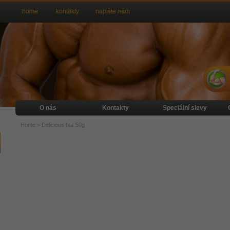
home
kontakty
napište nám
O nás
Kontakty
Speciální slevy
Home
>
Delicious bar 50g