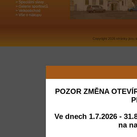
Speciální slevy
Galerie sportovců
Velkoobchod
Vše o nákupu
Copyright 2026 stránky jsou
POZOR ZMĚNA OTEVÍR
P
Ve dnech 1.7.2026 - 31.
na na