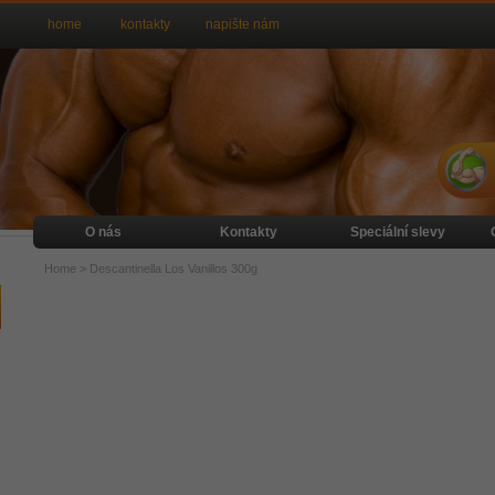
home
kontakty
napište nám
O nás
Kontakty
Speciální slevy
Home
>
Descantinella Los Vanillos 300g