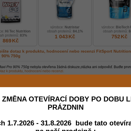
výrobce:
Nutristar
výrobce:
BioTech
ce:
Hi Tec Nutrition
obsah proteinů:
84.1%
obsah proteinů:
ah proteinů:
83%
1 043
Kč
752
Kč
869
Kč
ište dotaz k produktu, hodnocení nebo recenzi
FitSport Nutrition
o 90% 750g
axi Pro 90% 750g
nebyla otevřena žádná diskuze,otázka ani odpověď. Buďte prvn
taz k produktu, hodnocení nebo recenzi.
 a složení zboží, fotografií a cen vyhrazena. Etiketa výrobku a jeho balení se může lišit od zob
slosti na aktuálním balení od výrobce
 ZMĚNA OTEVÍRACÍ DOBY PO DOBU L
PRÁZDNIN
h 1.7.2026 - 31.8.2026 bude tato otevír