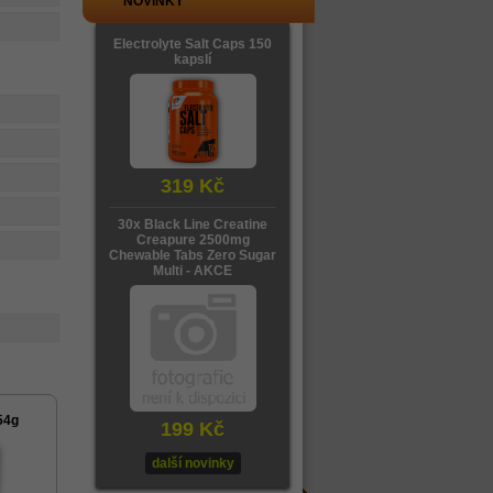
NOVINKY
Electrolyte Salt Caps 150
kapslí
319 Kč
30x Black Line Creatine
Creapure 2500mg
Chewable Tabs Zero Sugar
Multi - AKCE
54g
199 Kč
další novinky