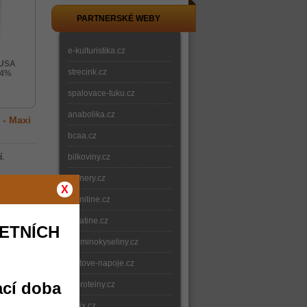
PARTNERSKÉ WEBY
e-kulturistika.cz
 USA
strecink.cz
84%
spalovace-tuku.cz
anabolika.cz
 - Maxi
bcaa.cz
í.
bilkoviny.cz
gainery.cz
X
razené
carnitine.cz
creatine.cz
ETNÍCH
e-aminokyseliny.cz
iontove-napoje.cz
ací doba
e-proteiny.cz
nitrix.cz