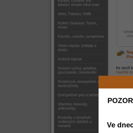
Kreatin, creatine, kre-
alkalyn, kreatin ethyl ester
Nitrix, Tribulus, HMB
Kofein, Guarana, Taurin,
Inosin
výrob
obs
Karnitin, carnitin, synephrine
Dietní nápoje, koktejly a
shaky
Nap
Pr
Iontové nápoje
Ke zboží
M
Kloubní výživa, gelatina,
Napište do
glucosamin, chondroitin
Proteinové, energetické a
Změna popisu
musli tyčinky
verze v závi
Energetické gely a tablety
POZOR
Vitaminy, minerály,
anticrampy
Produkty s obsahem
rostlinných výtažků a
Ve dnec
extraktů