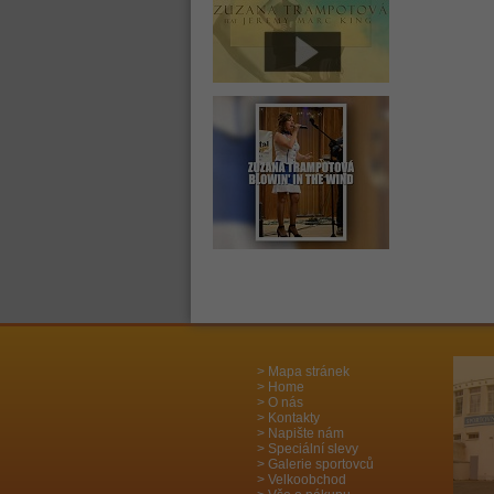
Mapa stránek
Home
O nás
Kontakty
Napište nám
Speciální slevy
Galerie sportovců
Velkoobchod