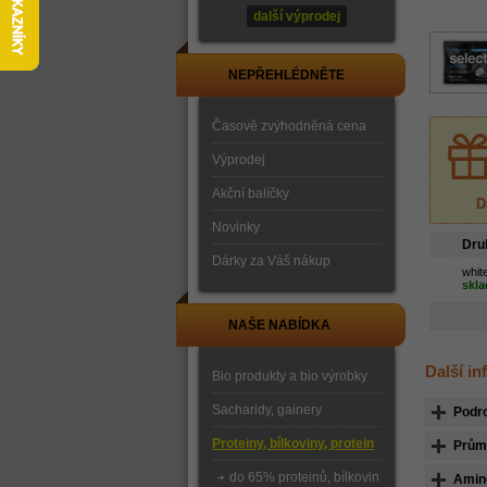
další výprodej
NEPŘEHLÉDNĚTE
Časově zvýhodněná cena
Výprodej
Akční balíčky
D
Novinky
Dru
Dárky za Váš nákup
whit
skl
NAŠE NABÍDKA
Další i
Bio produkty a bio výrobky
Sacharidy, gainery
Podr
Proteiny, bílkoviny, protein
Průmě
do 65% proteinů, bílkovin
Amin