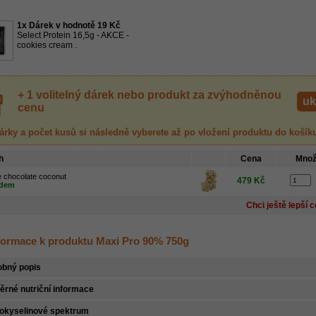
1x Dárek v hodnotě 19 Kč
Select Protein 16,5g - AKCE -
cookies cream .
+ 1 volitelný dárek nebo produkt za zvýhodněnou
uk
cenu
árky a počet kusů
si následně vyberete až po vložení produktu
do košík
h
Cena
Množ
e chocolate coconut
479 Kč
adem
Chci ještě lepší 
nformace k produktu Maxi Pro 90% 750g
obný popis
rné nutriční informace
okyselinové spektrum