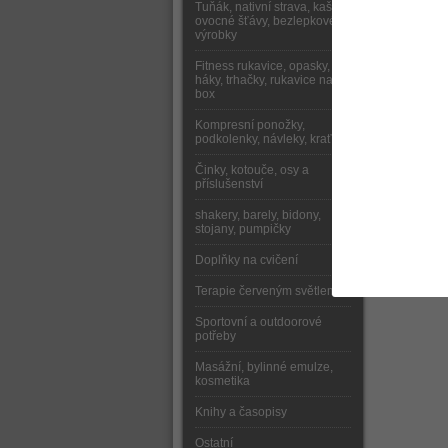
Tuňák, nativní strava, kaše,
ovocné šťávy, bezlepkové
výrobky
Fitness rukavice, opasky,
háky, trhačky, rukavice na
box
Kompresní ponožky,
podkolenky, návleky, kraťasy
Činky, kotouče, osy a
příslušenství
shakery, barely, bidony,
stojany, pumpičky
Doplňky na cvičení
Terapie červeným světlem
Sportovní a outdoorové
potřeby
Masážní, bylinné emulze,
kosmetika
Knihy a časopisy
Ostatní