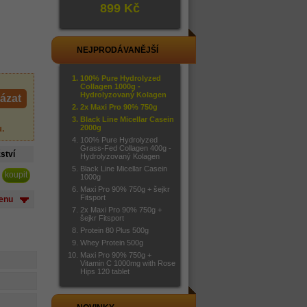
899 Kč
NEJPRODÁVANĚJŠÍ
100% Pure Hydrolyzed
Collagen 1000g -
Hydrolyzovaný Kolagen
ázat
2x Maxi Pro 90% 750g
Black Line Micellar Casein
u
.
2000g
100% Pure Hydrolyzed
Grass-Fed Collagen 400g -
ství
Hydrolyzovaný Kolagen
Black Line Micellar Casein
1000g
Maxi Pro 90% 750g + šejkr
Fitsport
cenu
2x Maxi Pro 90% 750g +
šejkr Fitsport
Protein 80 Plus 500g
Whey Protein 500g
Maxi Pro 90% 750g +
Vitamin C 1000mg with Rose
Hips 120 tablet