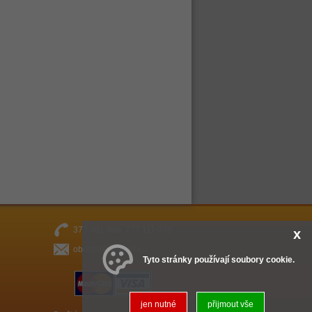
377 461 999, 777 111 038
x
obchod@fitsport.eu
Tyto stránky používají soubory cookie.
jen nutné
přijmout vše