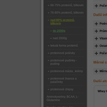
66-75% proteinů, bílkovin
Počet
76-80% proteinů, bílkovin
Další i
nad 80% proteinů,
bílkovin
Podr
do 2000g
Průmě
nad 2000g
Vitam
tekutá forma proteinů
Ostat
proteinové polévky
Počet
proteinové pudinky -
Měrné c
puding
proteinová másla , krémy
Měrn
proteinové lívance a
Další al
palačinky
proteinové chipsy
Whey 
Aminokyseliny, BCAA, L-
Glutamine