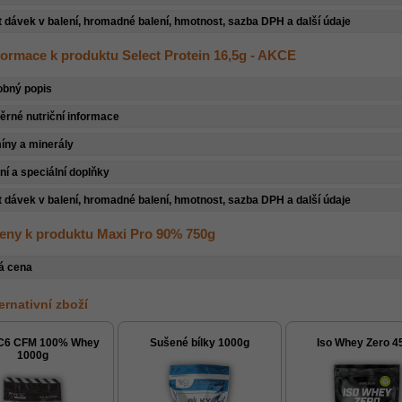
 dávek v balení, hromadné balení, hmotnost, sazba DPH a další údaje
nformace k produktu Select Protein 16,5g - AKCE
obný popis
rné nutriční informace
íny a minerály
ní a speciální doplňky
 dávek v balení, hromadné balení, hmotnost, sazba DPH a další údaje
eny k produktu Maxi Pro 90% 750g
á cena
ternativní zboží
C6 CFM 100% Whey
Sušené bílky 1000g
Iso Whey Zero 4
1000g