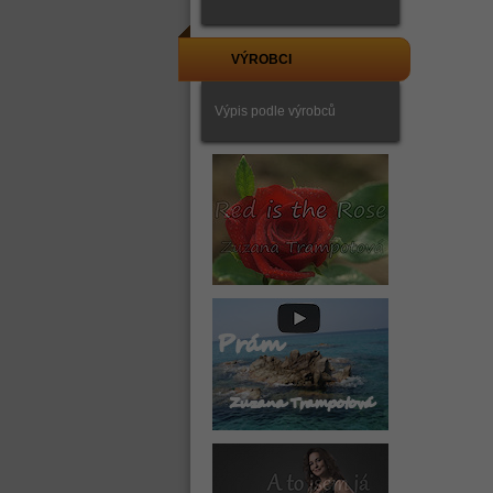
VÝROBCI
Výpis podle výrobců