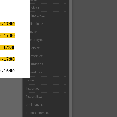
e-diety.cz
e-mineraly.cz
 - 17:00
e-vitamin.cz
whey.cz
 - 17:00
sacharidy.cz
 - 17:00
e-dieta.cz
e-protein.cz
 - 17:00
e-karnitin.cz
 - 16:00
e-kreatin.cz
gainer.cz
fitsport.eu
fitsport-jt.cz
posilovny.net
delena-strava.cz