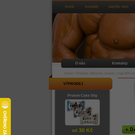
home
kontakty
napište nám
O nás
Kontakty
Home
>
Proteiny, bílkoviny, protein
>
nad 80% pro
VÝPRODEJ
Protein Cake 50g
+ D
30 Kč
od