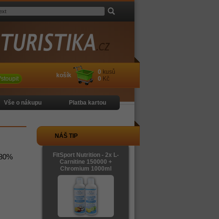
0
kusů
košík
stoupit
0
Kč
Vše o nákupu
Platba kartou
NÁŠ TIP
FitSport Nutrition - 2x L-
 80%
Carnitine 150000 +
Chromium 1000ml