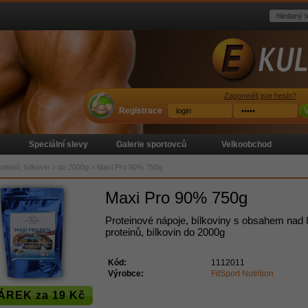
Zapomněli jste heslo?
Registrace
V
Speciální slevy
Galerie sportovců
Velkoobchod
teinů, bílkovin
>
do 2000g
>
Maxi Pro 90% 750g
Maxi Pro 90% 750g
Proteinové nápoje, bílkoviny s obsahem nad
proteinů, bílkovin do 2000g
Kód:
1112011
Výrobce:
FitSport Nutrition
ÁREK za 19 Kč