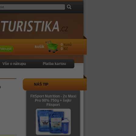
0
kusů
košík
stoupit
0
Kč
Vše o nákupu
Platba kartou
%
NÁŠ TIP
FitSport Nutrition - 2x Maxi
Pro 90% 750g + šejkr
Fitsport