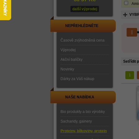
Ami
další výprodej
VYBR
NEPŘEHLÉDNĚTE
Časově zvýhodněná cena
Výprodej
Akční balíčky
Setřídit 
Novinky
1
Dárky za Váš nákup
NAŠE NABÍDKA
Bio produkty a bio výrobky
Sacharidy, gainery
Proteiny, bílkoviny, protein