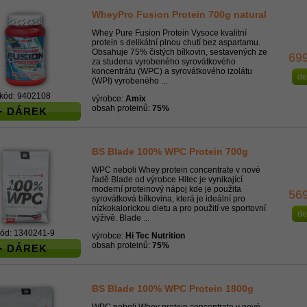
WheyPro Fusion Protein 700g natural
Whey Pure Fusion Protein Vysoce kvalitní
protein s delikátní plnou chutí bez aspartamu.
Obsahuje 75% čistých bílkovin, sestavených ze
69
za studena vyrobeného syrovátkového
koncentrátu (WPC) a syrovátkového izolátu
de
(WPI) vyrobeného ...
kód: 9402108
výrobce:
Amix
obsah proteinů:
75%
+ DÁREK
BS Blade 100% WPC Protein 700g
WPC neboli Whey protein concentrate v nové
řadě Blade od výrobce Hitec je vynikající
moderní proteinový nápoj kde je použita
56
syrovátková bílkovina, která je ideální pro
nízkokalorickou dietu a pro použití ve sportovní
de
výživě. Blade ...
ód: 1340241-9
výrobce:
Hi Tec Nutrition
obsah proteinů:
75%
+ DÁREK
BS Blade 100% WPC Protein 1800g