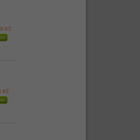
29 Kč
tail
8 Kč
tail