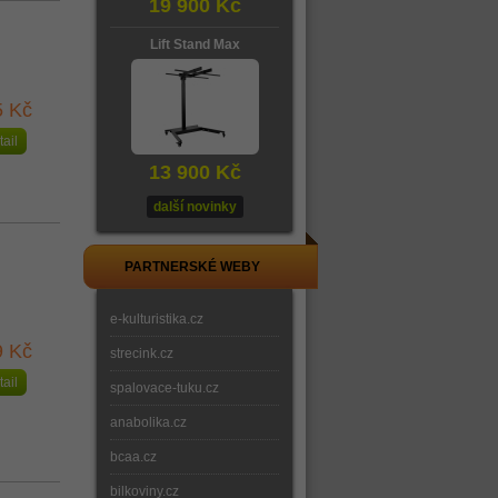
19 900 Kč
Lift Stand Max
5 Kč
tail
13 900 Kč
další novinky
PARTNERSKÉ WEBY
e-kulturistika.cz
9 Kč
strecink.cz
tail
spalovace-tuku.cz
anabolika.cz
bcaa.cz
bilkoviny.cz