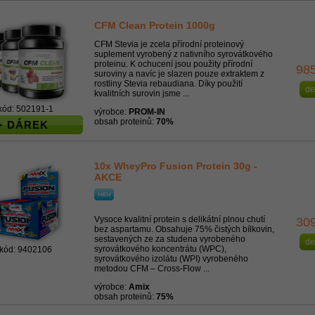
CFM Clean Protein 1000g
CFM Stevia je zcela přírodní proteinový
suplement vyrobený z nativního syrovátkového
proteinu. K ochucení jsou použity přírodní
98
suroviny a navíc je slazen pouze extraktem z
rostliny Stevia rebaudiana. Díky použití
de
kvalitních surovin jsme ...
kód: 502191-1
výrobce:
PROM-IN
obsah proteinů:
70%
+ DÁREK
10x WheyPro Fusion Protein 30g -
AKCE
Vysoce kvalitní protein s delikátní plnou chutí
30
bez aspartamu. Obsahuje 75% čistých bílkovin,
sestavených ze za studena vyrobeného
de
syrovátkového koncentrátu (WPC),
kód: 9402106
syrovátkového izolátu (WPI) vyrobeného
metodou CFM – Cross-Flow ...
výrobce:
Amix
obsah proteinů:
75%