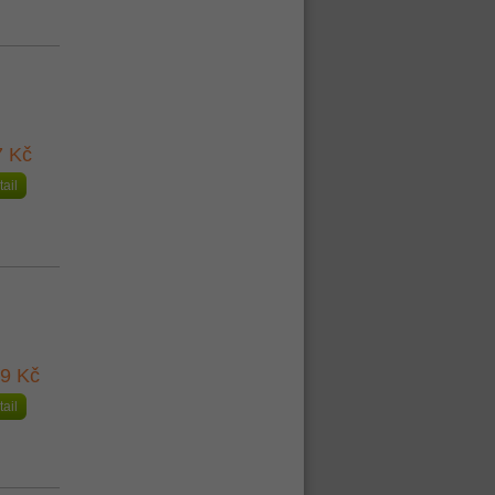
7 Kč
tail
39 Kč
tail