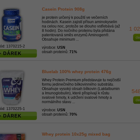
Casein Protein 908g
je protein určený k použití ve večerních
hodinách. Kasein zajistí přísun aminokyselin
na celou noc, protože se dlouho vstřebává (až
1 0
8 hodin). Do nočního proteinu byla přidána
patentovaná směs enzymů Aminogen®.
de
Obsahuje minimum ...
ód: 1370215-2
výrobce:
USN
obsah proteinů:
71%
+ DÁREK
Bluelab 100% whey protein 476g
Whey Protein Premium představuje tu nejčistší
formu jedinečného bílkovinného substrátu.
Obsahuje vysoký obsah bílkovin (Laktalbumin
54
a Imunoglobulin), které přispívají k růstu
svalové hmoty, k udržení svalové hmoty a
de
normálního stavu ...
ód: 1370225-1
výrobce:
USN
obsah proteinů:
70%
+ DÁREK
Whey protein 10x25g mixed bag