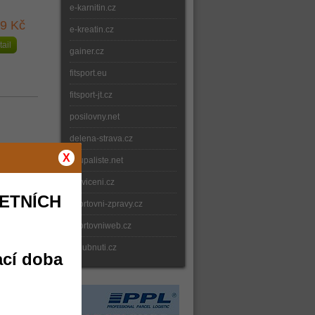
e-karnitin.cz
49 Kč
e-kreatin.cz
tail
gainer.cz
fitsport.eu
fitsport-jt.cz
posilovny.net
delena-strava.cz
X
koupaliste.net
9 Kč
e-cviceni.cz
tail
ETNÍCH
sportovni-zpravy.cz
sportovniweb.cz
e-hubnuti.cz
ací doba
90 Kč