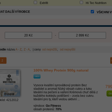
x
Extrifit
Hi Tec Nutrition
AT DALŠÍ VÝROBCE
VŠICHNI 
-
podle
názvu
A - Z
,
Z - A
, | ceny
od nejnižší
,
od nejvyšší
2
100% Whey Protein 900g natural
Vysoce kvalitní syrovátkový protein Bez
79
sladidel a aromat Nízký obsah cukru a tuku
Ideální na pečení a vaření Krémová chuť dělá z
de
každého koktejlu potěšení – zcela bez cukru.
Ideální pro ty, kteří vedou aktivní ...
kód: 4212012
výrobce:
Go Fitness
obsah proteinů:
70%