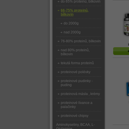
do 65% proteinů, bílkovin
66-75% proteinů,
bílkovin
do 2000g
nad 2000g
76-80% proteinů, bílkovin
nad 80% proteinů,
bílkovin
tekutá forma proteinů
proteinové polévky
proteinové pudinky -
puding
proteinová másla , krémy
proteinové lívance a
palačinky
proteinové chipsy
Aminokyseliny, BCAA, L-
Glutamine