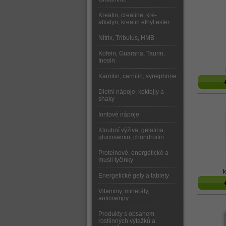
Kreatin, creatine, kre-
alkalyn, kreatin ethyl ester
Nitrix, Tribulus, HMB
Kofein, Guarana, Taurin,
Inosin
Karnitin, carnitin, synephrine
Dietní nápoje, koktejly a
shaky
Iontové nápoje
Kloubní výživa, gelatina,
glucosamin, chondroitin
Proteinové, energetické a
musli tyčinky
k
Energetické gely a tablety
Vitaminy, minerály,
anticrampy
Produkty s obsahem
rostlinných výtažků a