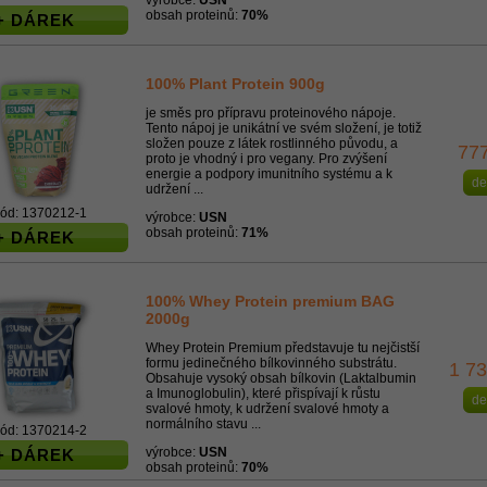
výrobce:
USN
obsah proteinů:
70%
+ DÁREK
100% Plant Protein 900g
je směs pro přípravu proteinového nápoje.
Tento nápoj je unikátní ve svém složení, je totiž
složen pouze z látek rostlinného původu, a
77
proto je vhodný i pro vegany. Pro zvýšení
energie a podpory imunitního systému a k
de
udržení ...
ód: 1370212-1
výrobce:
USN
obsah proteinů:
71%
+ DÁREK
100% Whey Protein premium BAG
2000g
Whey Protein Premium představuje tu nejčistší
formu jedinečného bílkovinného substrátu.
1 7
Obsahuje vysoký obsah bílkovin (Laktalbumin
a Imunoglobulin), které přispívají k růstu
de
svalové hmoty, k udržení svalové hmoty a
normálního stavu ...
ód: 1370214-2
výrobce:
USN
+ DÁREK
obsah proteinů:
70%