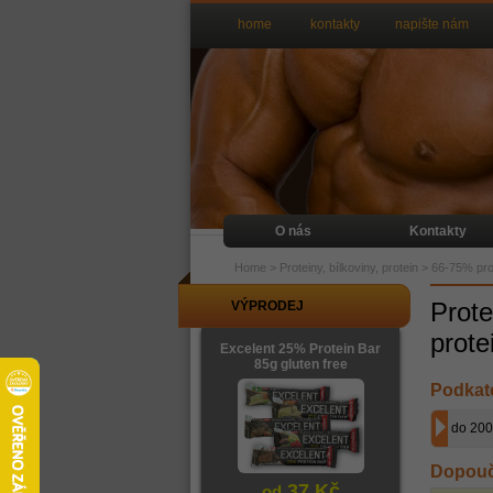
home
kontakty
napište nám
O nás
Kontakty
Home
>
Proteiny, bílkoviny, protein
>
66-75% prot
Prote
VÝPRODEJ
prote
Excelent 25% Protein Bar
85g gluten free
Podkat
do 20
Dopouč
37 Kč
od