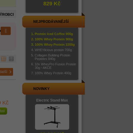
829 Kč
VÝROBCI
NEJPRODÁVANĚJŠÍ
Protein Iced Coffee 900g
100% Whey Protein 900g
100% Whey Protein 2200g
WHEYlicious protein 700g
Collagen Building Protein
Peptides 840g
10x WheyPro Fusion Protein
30g - AKCE
další
100% Whey Protein 400g
NOVINKY
Electric Stand Max
9 Kč
tail