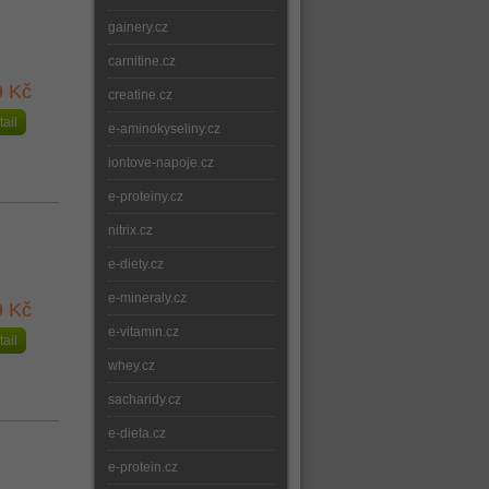
gainery.cz
carnitine.cz
9 Kč
creatine.cz
tail
e-aminokyseliny.cz
iontove-napoje.cz
e-proteiny.cz
nitrix.cz
e-diety.cz
e-mineraly.cz
9 Kč
e-vitamin.cz
tail
whey.cz
sacharidy.cz
e-dieta.cz
e-protein.cz