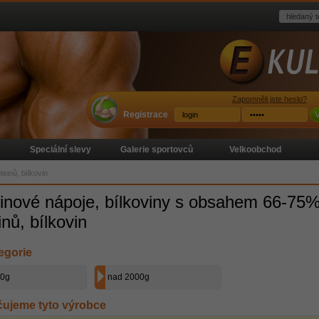
Zapomněli jste heslo?
Registrace
V
Speciální slevy
Galerie sportovců
Velkoobchod
einů, bílkovin
inové nápoje, bílkoviny s obsahem 66-75
inů, bílkovin
egorie
00g
nad 2000g
ujeme tyto výrobce