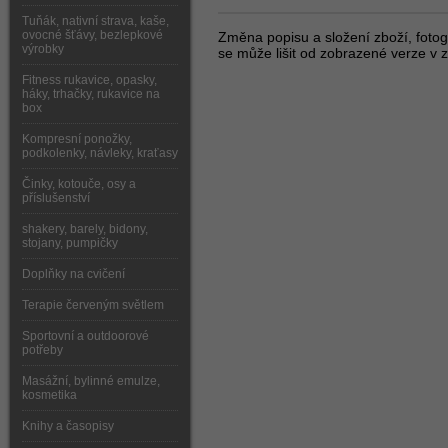
Tuňák, nativní strava, kaše,
ovocné šťávy, bezlepkové
Změna popisu a složení zboží, fotogr
výrobky
se může lišit od zobrazené verze v z
Fitness rukavice, opasky,
háky, trhačky, rukavice na
box
Kompresní ponožky,
podkolenky, návleky, kraťasy
Činky, kotouče, osy a
příslušenství
shakery, barely, bidony,
stojany, pumpičky
Doplňky na cvičení
Terapie červeným světlem
Sportovní a outdoorové
potřeby
Masážní, bylinné emulze,
kosmetika
Knihy a časopisy