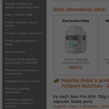
Kreatin, creatine, kre-
alkalyn, kreatin ethyl ester
Další alternativní zboží
Nitrix, Tribulus, HMB
Beef protein 1800g
Mi
Kofein, Guarana, Taurin,
Inosin
Karnitin, carnitin, synephrine
Dietní nápoje, koktejly a
shaky
Iontové nápoje
Kloubní výživa, gelatina,
výrobce:
Ostrovit
výr
glucosamin, chondroitin
obsah proteinů:
97%
ob
965
Kč
Proteinové, energetické a
musli tyčinky
Napište dotaz k pro
Energetické gely a tablety
FitSport Nutrition -
Vitaminy, minerály,
anticrampy
Ke zboží
Maxi Pro 90% 750g
n
Produkty s obsahem
odpověď. Buďte první.
rostlinných výtažků a
Napište dotaz k produktu, hod
extraktů