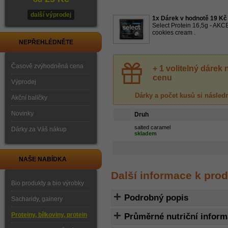
další výprodej
1x Dárek v hodnotě 19 Kč
Select Protein 16,5g - AKCE
cookies cream .
NEPŘEHLÉDNĚTE
Časově zvýhodněná cena
+ 1 volitelný dáre
cenu
Výprodej
Dárky a počet kusů
si násled
Akční balíčky
Novinky
Druh
salted caramel
Dárky za Váš nákup
skladem
NAŠE NABÍDKA
Další informace k pro
Bio produkty a bio výrobky
Podrobný popis
Sacharidy, gainery
Proteiny, bílkoviny, protein
Průměrné nutriční infor