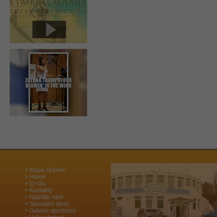
Mapa stránek
Home
O nás
Kontakty
Napište nám
Speciální slevy
Galerie sportovců