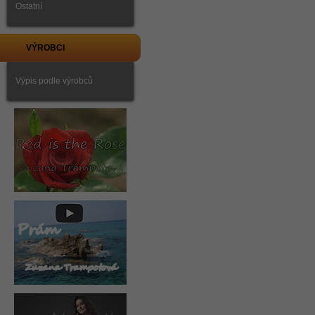
Ostatní
VÝROBCI
Výpis podle výrobců