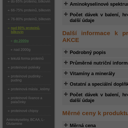
do 65% proteinů, bílkovin
Aminokyselinové spektr
66-75% proteinů, bílkovin
Počet dávek v balení, h
76-80% proteinů, bílkovin
další údaje
nad 80% proteinů,
Další informace k pr
bílkovin
AKCE
do 2000g
nad 2000g
Podrobný popis
tekutá forma proteinů
Průměrné nutriční infor
proteinové polévky
Vitamíny a minerály
proteinové pudinky -
puding
Ostatní a speciální doplň
proteinová másla , krémy
Počet dávek v balení, h
proteinové lívance a
další údaje
palačinky
proteinové chipsy
Měrné ceny k produkt
Aminokyseliny, BCAA, L-
Glutamine
Měrná cena