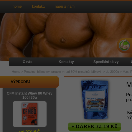
home
kontakty
napište nám
O nás
Kontakty
Speciální slevy
Home
>
Proteiny, bílkoviny, protein
>
nad 80% proteinů, bílkovin
>
do 2000g
>
Maxi 
VÝPRODEJ
M
CFM Instant Whey 80 Whey
Pr
100! 30g
pro
Kó
Vý
+ DÁREK za 19 Kč
23 Kč
od