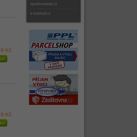
sportovniweb.cz
e-hubnuti.cz
9 Kč
tail
9 Kč
tail