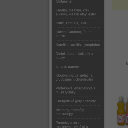
Glutamine
Kreatin, creatine, kre-
alkalyn, kreatin ethyl ester
Nitrix, Tribulus, HMB
Kofein, Guarana, Taurin,
Inosin
Karnitin, carnitin, synephrine
Dietní nápoje, koktejly a
shaky
k
Iontové nápoje
Kloubní výživa, gelatina,
glucosamin, chondroitin
Proteinové, energetické a
musli tyčinky
Energetické gely a tablety
Vitaminy, minerály,
anticrampy
Produkty s obsahem
rostlinných výtažků a