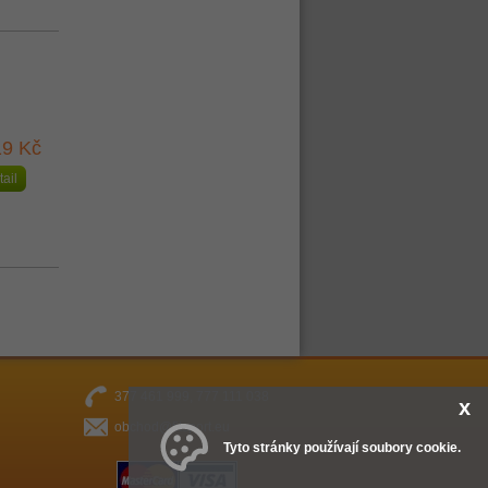
9 Kč
tail
377 461 999, 777 111 038
x
obchod@fitsport.eu
Tyto stránky používají soubory cookie.