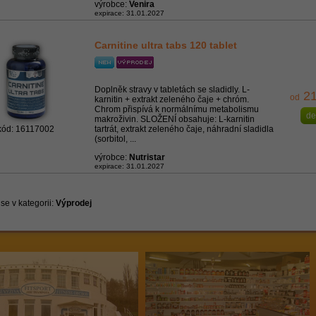
výrobce:
Venira
expirace: 31.01.2027
Carnitine ultra tabs 120 tablet
Doplněk stravy v tabletách se sladidly. L-
21
od
karnitin + extrakt zeleného čaje + chróm.
Chrom přispívá k normálnímu metabolismu
de
makroživin. SLOŽENÍ obsahuje: L-karnitin
kód: 16117002
tartrát, extrakt zeleného čaje, náhradní sladidla
(sorbitol, ...
výrobce:
Nutristar
expirace: 31.01.2027
se v kategorii:
Výprodej