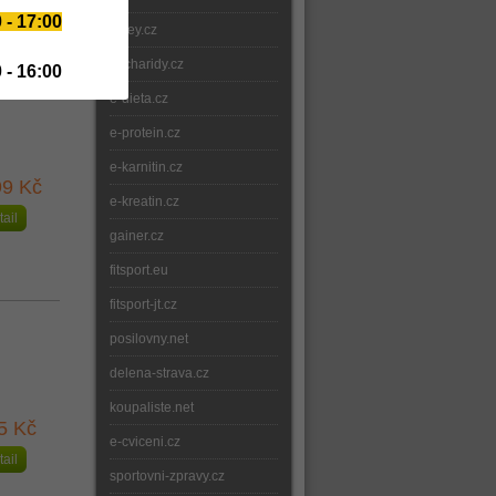
 - 17:00
whey.cz
sacharidy.cz
 - 16:00
e-dieta.cz
e-protein.cz
e-karnitin.cz
9 Kč
e-kreatin.cz
tail
gainer.cz
fitsport.eu
fitsport-jt.cz
posilovny.net
delena-strava.cz
koupaliste.net
5 Kč
e-cviceni.cz
tail
sportovni-zpravy.cz