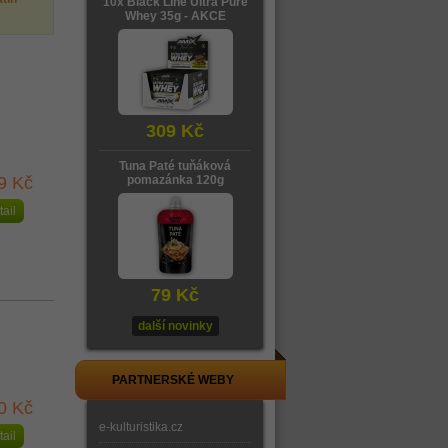
10x Black Line Ultra Pure
Whey 35g - AKCE
309 Kč
Tuna Paté tuňáková
9 Kč
pomazánka 120g
tail
79 Kč
další novinky
PARTNERSKÉ WEBY
0 Kč
e-kulturistika.cz
tail