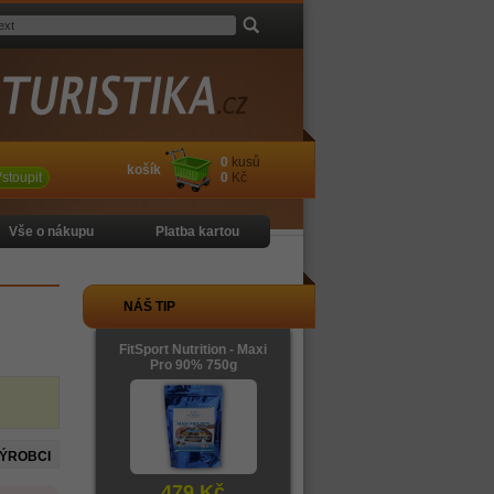
0
kusů
košík
stoupit
0
Kč
Vše o nákupu
Platba kartou
NÁŠ TIP
FitSport Nutrition - Maxi
Pro 90% 750g
VÝROBCI
479 Kč