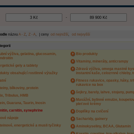
-
podle
názvu
A - Z
,
Z - A
, | ceny
od nejnižší
,
od nejvyšší
tegorii
ubní výživa, gelatina, glucosamin,
Bio produkty
ndroitin
Vitaminy, minerály, anticrampy
rgetické gely a tablety
Zdravá výživa, omega mastné kyse
dukty obsahující rostlinné výtažky
instantní kaše, celozrnné chleby, 
atní
Fitness rukavice, opasky, háky, tr
rukavice na box
teiny, bílkoviny, protein
šejkry, barely, lahve, stojany, pu
rix, Tribulus, HMB
Masážní, bylinné emulze, koupelov
ein, Guarana, Taurin, Inosin
pleťové krémy
nitin, carnitin, synephrine
Doplňky na cvičení
tové nápoje
Sacharidy, gainery
teinové, energetické a musli tyčinky
Aminokyseliny, BCAA, Glutamin
Kreatin, creatine, kre-alkalyn, kre