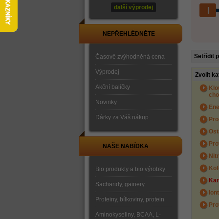
další výprodej
NEPŘEHLÉDNĚTE
Setřídit 
Časově zvýhodněná cena
Výprodej
Zvolit ka
Akční balíčky
Klo
cho
Novinky
Ene
Dárky za Váš nákup
Pro
Ost
Pro
NAŠE NABÍDKA
Nit
Kof
Bio produkty a bio výrobky
Kar
Sacharidy, gainery
Ion
Proteiny, bílkoviny, protein
Pro
Aminokyseliny, BCAA, L-