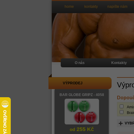
home
kontakty
napište nám
O nás
Kontakty
Výpr
VÝPRODEJ
BAR GLOBE GRIPZ - 4058
Dopouč
Ami
Bra
VYBR
255 Kč
od