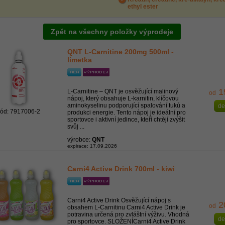
ethyl ester
Zpět na všechny položky výprodeje
QNT L-Carnitine 200mg 500ml -
limetka
1
L-Carnitine – QNT je osvěžující malinový
od
nápoj, který obsahuje L-karnitin, klíčovou
aminokyselinu podporující spalování tuků a
de
ód: 7917006-2
produkci energie. Tento nápoj je ideální pro
sportovce i aktivní jedince, kteří chtějí zvýšit
svůj ...
výrobce:
QNT
expirace: 17.09.2026
Carni4 Active Drink 700ml - kiwi
Carni4 Active Drink Osvěžující nápoj s
2
od
obsahem L-Carnitinu Carni4 Active Drink je
potravina určená pro zvláštní výživu. Vhodná
de
pro sportovce. SLOŽENÍCarni4 Active Drink