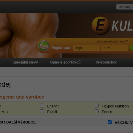
Zapomněli jste heslo?
Registrace
V
Speciální slevy
Galerie sportovců
Velkoobchod
odej
ujeme tyto výrobce
x
Enervit
FitSport Nutrition
inMax
Extrifit
Penco
AT DALŠÍ VÝROBCE
VŠICHNI 