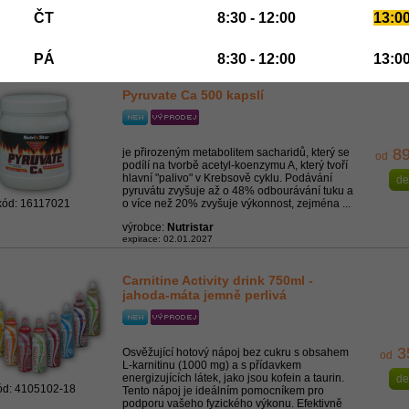
kód: 20917001
jedná se tedy o přírodního pomocníka při
ČT
8:30 - 12:00
13:00
redukci váhy. ...
výrobce:
Czech Virus
expirace: 27.11.2026
PÁ
8:30 - 12:00
13:00
Pyruvate Ca 500 kapslí
89
je přirozeným metabolitem sacharidů, který se
od
podílí na tvorbě acetyl-koenzymu A, který tvoří
hlavní "palivo" v Krebsově cyklu. Podávání
de
pyruvátu zvyšuje až o 48% odbourávání tuku a
kód: 16117021
o více než 20% zvyšuje výkonnost, zejména ...
výrobce:
Nutristar
expirace: 02.01.2027
Carnitine Activity drink 750ml -
jahoda-máta jemně perlivá
3
Osvěžující hotový nápoj bez cukru s obsahem
od
L-karnitinu (1000 mg) a s přídavkem
energizujících látek, jako jsou kofein a taurin.
de
ód: 4105102-18
Tento nápoj je ideálním pomocníkem pro
podporu vašeho fyzického výkonu. Efektivně