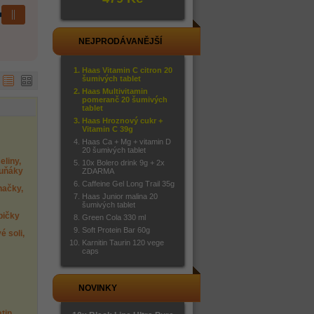
NEJPRODÁVANĚJŠÍ
Haas Vitamin C citron 20
šumivých tablet
Haas Multivitamin
pomeranč 20 šumivých
tablet
Haas Hroznový cukr +
Vitamin C 39g
Haas Ca + Mg + vitamin D
20 šumivých tablet
liny,
10x Bolero drink 9g + 2x
tuňáky
ZDARMA
Caffeine Gel Long Trail 35g
hačky,
Haas Junior malina 20
šumivých tablet
mpičky
Green Cola 330 ml
Soft Protein Bar 60g
é soli,
Karnitin Taurin 120 vege
caps
NOVINKY
atin