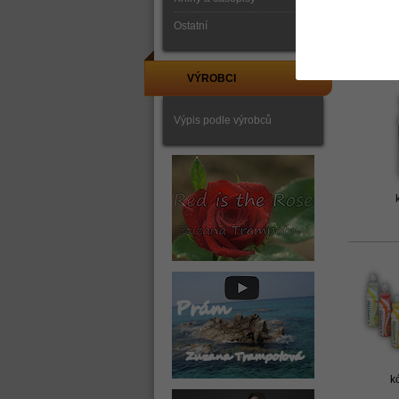
Ostatní
VÝROBCI
Výpis podle výrobců
k