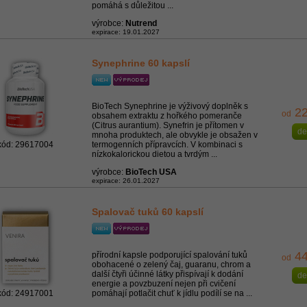
pomáhá s důležitou ...
výrobce:
Nutrend
expirace: 19.01.2027
Synephrine 60 kapslí
BioTech Synephrine je výživový doplněk s
22
od
obsahem extraktu z hořkého pomeranče
(Citrus aurantium). Synefrin je přítomen v
de
mnoha produktech, ale obvykle je obsažen v
kód: 29617004
termogenních přípravcích. V kombinaci s
nízkokalorickou dietou a tvrdým ...
výrobce:
BioTech USA
expirace: 26.01.2027
Spalovač tuků 60 kapslí
44
přírodní kapsle podporující spalování tuků
od
obohacené o zelený čaj, guaranu, chrom a
další čtyři účinné látky přispívají k dodání
de
energie a povzbuzení nejen při cvičení
kód: 24917001
pomáhají potlačit chuť k jídlu podílí se na ...