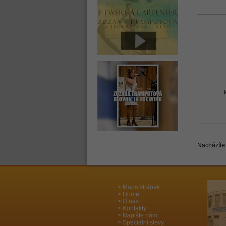
Nacházíte 
Mapa stránek
Home
O nás
Kontakty
Napište nám
Speciální slevy