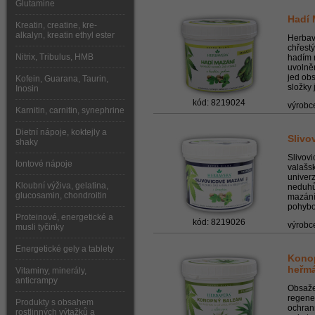
Glutamine
Hadí 
Kreatin, creatine, kre-
alkalyn, kreatin ethyl ester
Herbav
chřest
Nitrix, Tribulus, HMB
hadím 
uvolněn
jed ob
Kofein, Guarana, Taurin,
složky 
Inosin
kód: 8219024
výrobc
Karnitin, carnitin, synephrine
Dietní nápoje, koktejly a
Slivo
shaky
Slivov
Iontové nápoje
valašsk
univerz
Kloubní výživa, gelatina,
neduhů
glucosamin, chondroitin
mazání
pohybov
Proteinové, energetické a
kód: 8219026
výrobc
musli tyčinky
Energetické gely a tablety
Konop
heřm
Vitaminy, minerály,
anticrampy
Obsaže
regene
Produkty s obsahem
ochrann
rostlinných výtažků a