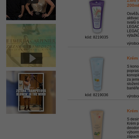
Žilní
200m
Osvěžu
aktivac
svalů 
LEGACT
LEGACT
výtažků
kód: 8219035
výrobc
Krém 
S kono
popras
konopí
za jem
složen
bariéře
kód: 8219036
výrobc
Krém 
S desin
Krém p
deodora
výborn
zápach