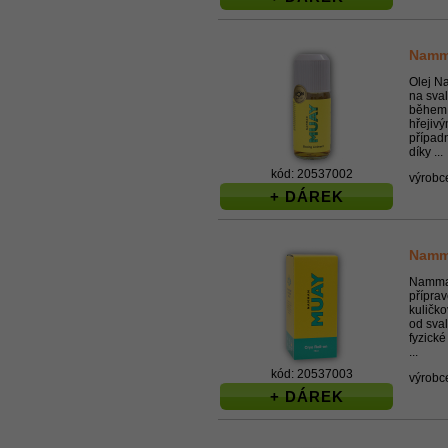
Namma
Olej N
na sval
během f
hřejiv
případ
díky ...
kód: 20537002
výrobc
+ DÁREK
Namma
Namman
příprav
kuličko
od sval
fyzické
...
kód: 20537003
výrobc
+ DÁREK