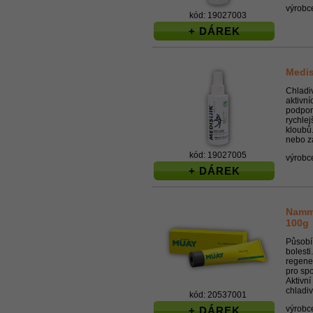
výrobc
kód: 19027003
+ DÁREK
Medis
Chladi
aktivní
podpor
rychlej
kloubů.
nebo zá
kód: 19027005
výrobc
+ DÁREK
Namm
100g
Působí
bolesti
regene
pro sp
Aktivní
chladivý
kód: 20537001
výrobc
+ DÁREK