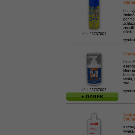
400m
Ledový
zmírně
pohmož
zchlaz
znecitl
ošetřen
kód: 23737001
výrobc
Crema
Fit-all
esenciá
který p
boleste
svalu,
zad ...
kód: 23737002
výrobc
+ DÁREK
Calga
500m
Kafrov
vynikaj