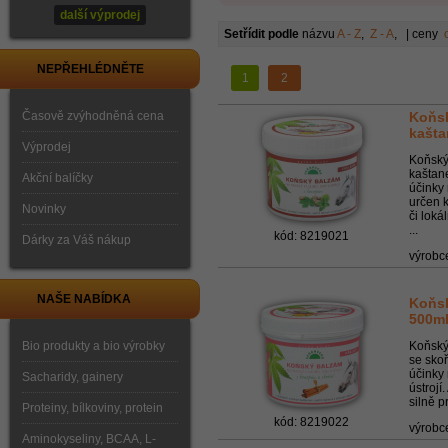
další výprodej
Setřídit podle
názvu
A - Z
,
Z - A
, | ceny
NEPŘEHLÉDNĚTE
1
2
Časově zvýhodněná cena
Koňsk
kašt
Výprodej
Koňský
kaštan
Akční balíčky
účinky 
určen k
Novinky
či loká
...
kód: 8219021
Dárky za Váš nákup
výrobc
NAŠE NABÍDKA
Koňsk
500m
Bio produkty a bio výrobky
Koňský
se sko
účinky
Sacharidy, gainery
ústrojí
silně p
Proteiny, bílkoviny, protein
kód: 8219022
výrobc
Aminokyseliny, BCAA, L-