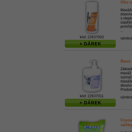
Olio 
Masážn
doporu
s otep
úspěšn
prohřát
...
kód: 22637002
výrobc
+ DÁREK
Base
Základ
masáž 
vyznaču
masáže.
dlouhol
Produkt
kód: 22637011
výrobc
+ DÁREK
Cryos
sáčk