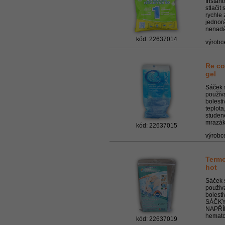
Instant
stlačit
rychle 
jednorá
nenadál
kód: 22637014
výrobc
Re co
gel
Sáček 
používa
bolest
teplota
studen
mrazák
kód: 22637015
výrobc
Termo
hot
Sáček 
používa
bolest
SÁČKY
NAPŘÍ
hematom
kód: 22637019