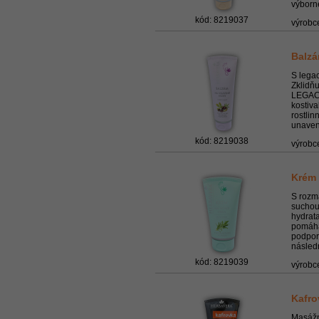
výborné
kód: 8219037
výrobc
Balzá
S lega
Zklidň
LEGAC
kostiv
rostlin
unaven
kód: 8219038
výrobc
Krém 
S rozm
suchou
hydrat
pomáhá
podpor
násled
kód: 8219039
výrobc
Kafro
Masážn