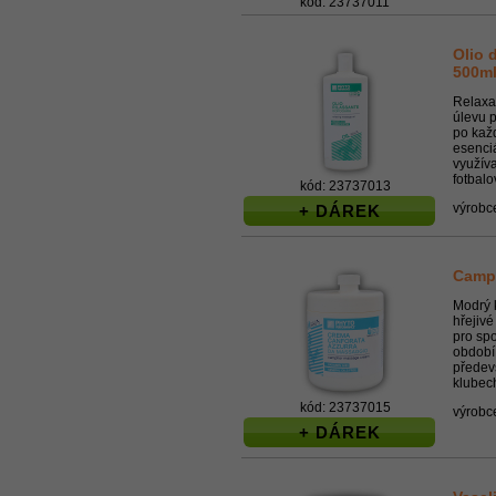
kód: 23737011
Olio 
500m
Relaxa
úlevu 
po kaž
esenci
využíva
fotbalo
kód: 23737013
výrobc
+ DÁREK
Camp
Modrý k
hřejiv
pro sp
období
předev
klubech
kód: 23737015
výrobc
+ DÁREK