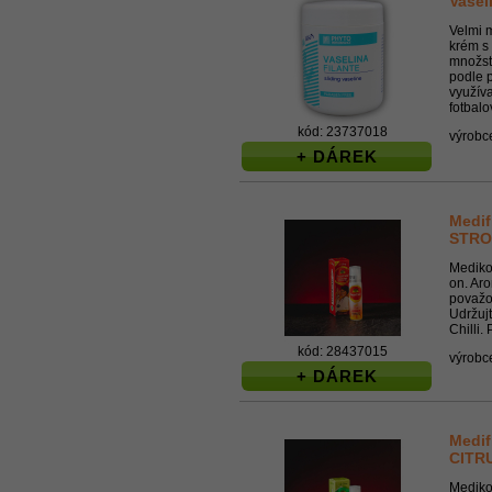
Vasel
Velmi 
krém s
množstv
podle 
využíva
fotbalo
kód: 23737018
výrobc
+ DÁREK
Medif
STRO
Mediko
on. Aro
považov
Udržujt
Chilli.
kód: 28437015
výrobc
+ DÁREK
Medif
CITR
Mediko