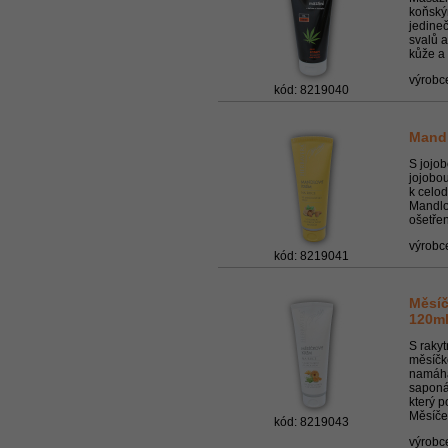
koňský
jedine
svalů a
kůže a 
výrobc
kód: 8219040
Mandl
S jojo
jojobou
k celo
Mandlov
ošetřen
výrobc
kód: 8219041
Měsíč
120m
S raky
měsíčk
namáha
saponát
který 
Měsíček
kód: 8219043
výrobc