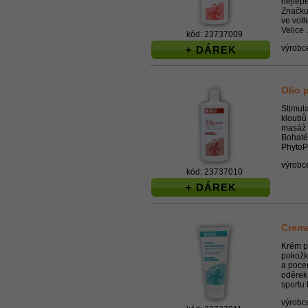
nejlép
Značku
ve voll
Velice .
kód: 23737009
výrobc
+ DÁREK
Olio 
Stimula
kloubů 
masáž 
Bohaté
PhytoPe
výrobc
kód: 23737010
+ DÁREK
Crema
Krém pr
pokožk
a poce
oděrek.
sportu 
výrobc