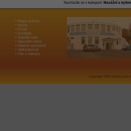
Nacházíte se v kategorii:
Masážní a bylin
Mapa stránek
Home
O nás
Kontakty
Napište nám
Speciální slevy
Galerie sportovců
Velkoobchod
Vše o nákupu
Copyright 2026 stránky jsou