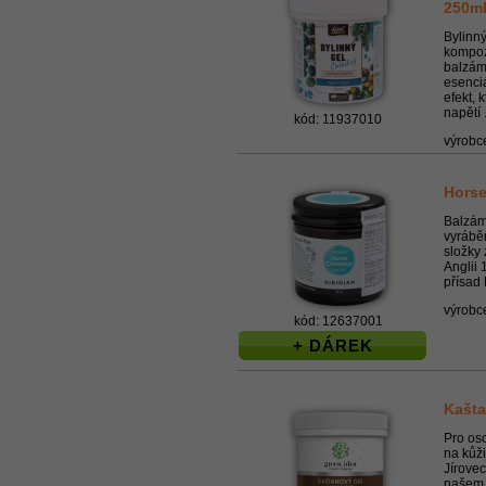
250m
Bylinný
kompozi
balzám
esenciá
efekt, 
napětí .
kód: 11937010
výrobc
Horse
Balzám
vyrábě
složky 
Anglii 
přísad 
výrobc
kód: 12637001
+ DÁREK
Kašta
Pro oso
na kůži
Jírove
našem ú