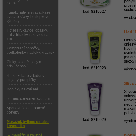
pobytu 
extraktů
prostře
suché a
kód: 8219027
Tuňák, nativní strava, kaše,
ovocné šťávy, bezlepkové
výrobc
výrobky
Fitness rukavice, opasky,
Hadí 
háky, trhačky, rukavice na
box
Herbav
chřest
Kompresní ponožky,
hadím 
podkolenky, návleky, kraťasy
uvolněn
jed ob
složky 
Činky, kotouče, osy a
příslušenství
kód: 8219028
výrobc
shakery, barely, bidony,
stojany, pumpičky
Slivo
Doplňky na cvičení
Slivov
valašsk
Terapie červeným světlem
univerz
neduhů
Sportovní a outdoorové
mazání
potřeby
pohybov
kód: 8219029
výrobc
Masážní, bylinné emulze,
kosmetika
Konop
masážní a bylinné