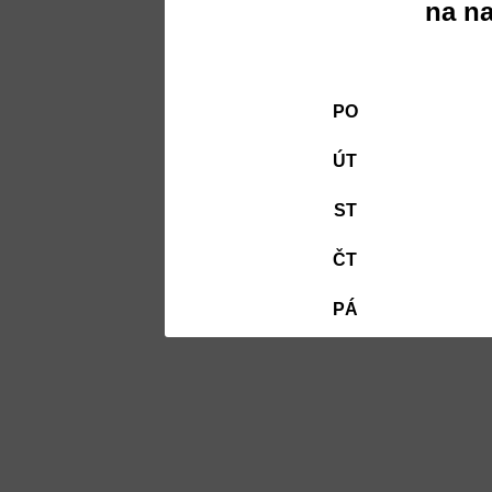
na na
PO
ÚT
ST
ČT
PÁ