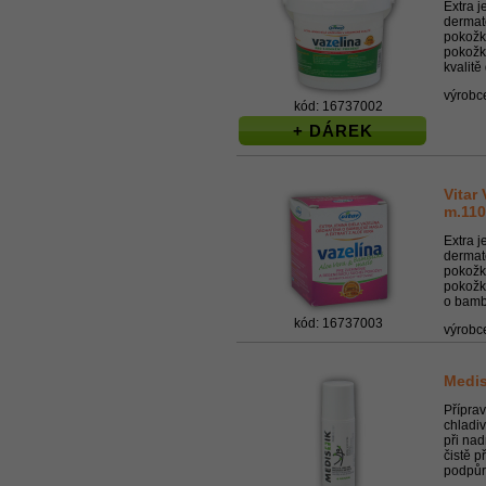
Extra j
dermat
pokožky
pokožku
kvalitě
výrobc
kód: 16737002
+ DÁREK
Vitar
m.11
Extra j
dermat
pokožky
pokožk
o bambu
kód: 16737003
výrobc
Medis
Příprav
chladi
při na
čistě p
podpůrn