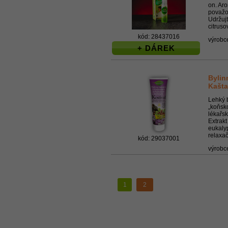
on. Aro
považov
Udržujt
citrus
kód: 28437016
výrobc
+ DÁREK
Bylin
Kašt
Lehký 
„koňsk
lékařs
Extrakt
eukalyp
relaxač
kód: 29037001
výrobc
1
2