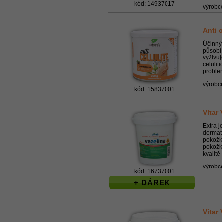
kód: 14937017
výrobc
Anti 
Účinný 
působí 
vyživuj
celulit
proble
výrobc
kód: 15837001
Vitar
Extra j
dermat
pokožky
pokožku
kvalitě
výrobc
kód: 16737001
+ DÁREK
Vitar