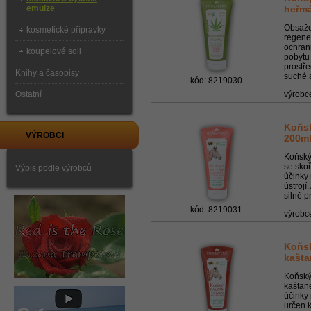
emulze
heřm
Obsaže
kosmetické přípravky
regene
ochrann
koupelové soli
pobytu 
prostře
Knihy a časopisy
suché a
kód: 8219030
Ostatní
výrobc
Koňsk
VÝROBCI
200m
Koňský
se sko
Výpis podle výrobců
účinky
ústrojí
silně p
kód: 8219031
výrobc
Koňsk
kašt
Koňský
kaštan
účinky 
určen k