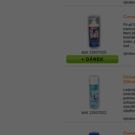
výrobc
Crema
Fit-all
esenciá
který p
boleste
svalu,
zad ...
kód: 22637020
výrobc
+ DÁREK
Chlad
250m
Ledový
zmírně
pohmož
zchlaz
znecitl
ošetřen
kód: 22637022
výrobc
Cryos