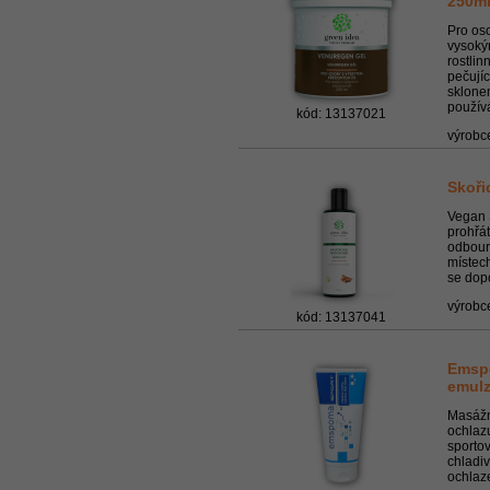
250m
Pro oso
vysoký
rostlin
pečují
sklonem
používá
kód: 13137021
výrobc
Skoři
Vegan S
prohřát
odbour
místech
se dopo
výrobc
kód: 13137041
Emspo
emulz
Masážn
ochlazu
sporto
chladiv
ochlaze