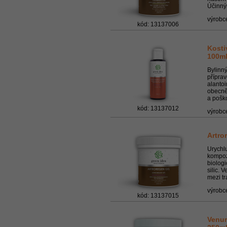
Účinným
výrobc
kód: 13137006
Kosti
100m
Bylinn
přípra
alantoi
obecně
a poško
kód: 13137012
výrobc
Artro
Urychl
kompoz
biologi
silic. 
mezi tr
výrobc
kód: 13137015
Venur