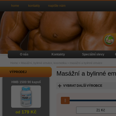
home
kontakty
napište nám
O nás
Kontakty
Speciální slevy
Home
>
Masážní, bylinné emulze, kosmetika
>
masážní a bylinné emulze
Masážní a bylinné em
VÝPRODEJ
HMB 1500 90 kapslí
VYBRAT DALŠÍ VÝROBCE
179 Kč
od