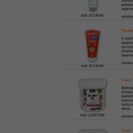
zejmén
poskytu
regener
kód: 8219046
výrobc
Panth
K ošetř
opalová
na horá
chladn
saunov
výrobc
kód: 8219048
Cure 
Bylinný
kompozi
balzám
esenciá
svaly n
úlevu ..
kód: 11937009
výrobc
Cure 