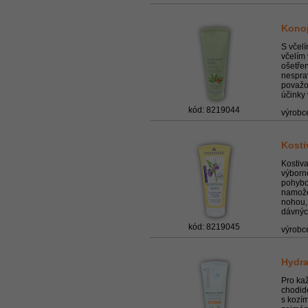
Konop
S včel
včelím
ošetřen
nespra
považo
účinky v
kód: 8219044
výrobc
Kosti
Kostiv
výborn
pohybo
namože
nohou, 
dávných
kód: 8219045
výrobc
Hydra
Pro ka
chodid
s kozí