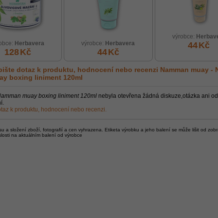
výrobce:
Herbav
obce:
Herbavera
výrobce:
Herbavera
44
Kč
128
Kč
44
Kč
ište dotaz k produktu, hodnocení nebo recenzi
Namman muay -
ay boxing liniment 120ml
amman muay boxing liniment 120ml
nebyla otevřena žádná diskuze,otázka ani o
í.
taz k produktu, hodnocení nebo recenzi.
 a složení zboží, fotografií a cen vyhrazena. Etiketa výrobku a jeho balení se může lišit od zob
slosti na aktuálním balení od výrobce