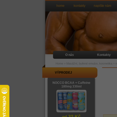
home
kontakty
napište nám
O nás
Kontakty
Home
>
Masážní, bylinné emulze, kosmetika
>
m
VÝPRODEJ
NOCCO BCAA + Caffeine
180mg 330ml
32 Kč
od