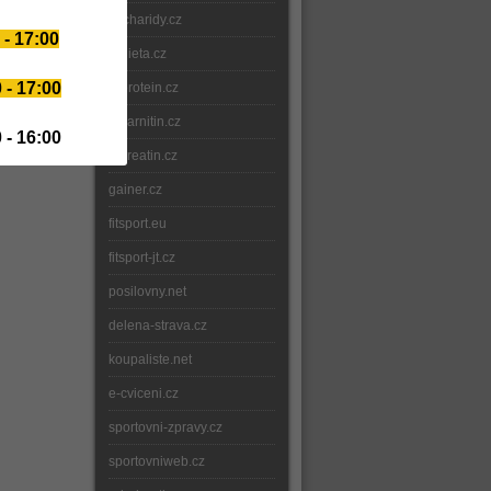
sacharidy.cz
 - 17:00
e-dieta.cz
 - 17:00
e-protein.cz
e-karnitin.cz
 - 16:00
e-kreatin.cz
gainer.cz
fitsport.eu
fitsport-jt.cz
posilovny.net
delena-strava.cz
koupaliste.net
e-cviceni.cz
sportovni-zpravy.cz
sportovniweb.cz