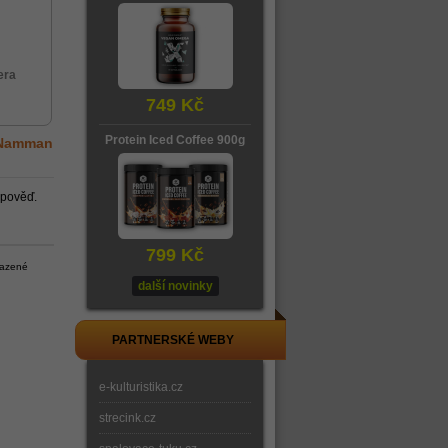
era
749 Kč
Protein Iced Coffee 900g
 Namman
dpověď.
799 Kč
razené
další novinky
PARTNERSKÉ WEBY
e-kulturistika.cz
strecink.cz