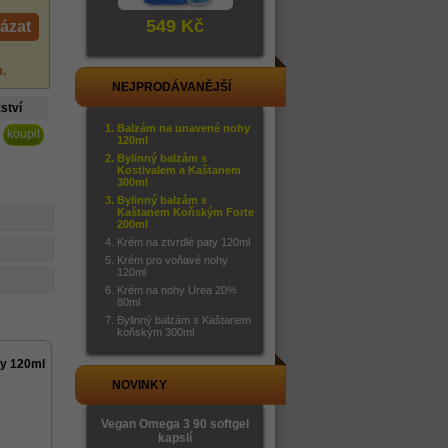
549 Kč
ázat
u
.
NEJPRODÁVANĚJŠÍ
ství
Balzám na unavené nohy
120ml
Bylinný balzám s
Kostivalem a Kaštanem
300ml
Bylinný balzám s
Kaštanem Koňským Forte
200ml
Krém na ztvrdlé paty 120ml
Krém pro voňavé nohy
120ml
Krém na nohy Urea 20%
80ml
Bylinný balzám s Kaštanem
koňským 300ml
y 120ml
NOVINKY
Vegan Omega 3 90 softgel
kapslí