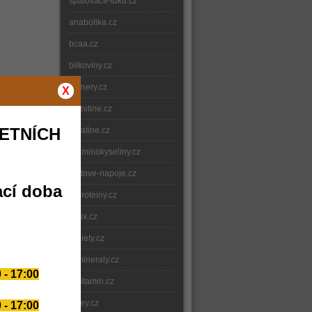
spalovace-tuku.cz
anabolika.cz
bcaa.cz
bilkoviny.cz
gainery.cz
X
carnitine.cz
ETNÍCH
creatine.cz
e-aminokyseliny.cz
iontove-napoje.cz
ací doba
e-proteiny.cz
nitrix.cz
e-diety.cz
e-mineraly.cz
 - 17:00
e-vitamin.cz
whey.cz
 - 17:00