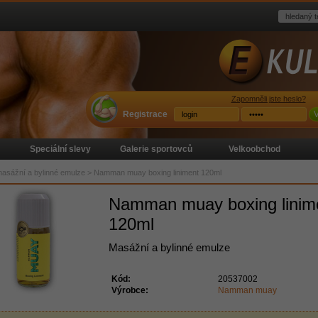
Zapomněli jste heslo?
Registrace
V
Speciální slevy
Galerie sportovců
Velkoobchod
asážní a bylinné emulze
>
Namman muay boxing liniment 120ml
Namman muay boxing linim
120ml
Masážní a bylinné emulze
Kód:
20537002
Výrobce:
Namman muay