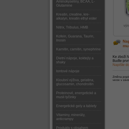
Aminokyseliny, BCAA, L-
Glutamine
Kreatin, creatine, kre-
alkalyn, kreatin ethyl ester
výr
Nitrix, Tribulus, HMB
Kofein, Guarana, Taurin,
Inosin
Nap
mu
Karnitin, carnitin, synephrine
Ke zboží
N
Dietní nápoje, koktejly a
Buďte prvn
shaky
Napište do
Iontové nápoje
Změna popisu
Kloubní výživa, gelatina,
verze v závi
glucosamin, chondroitin
Proteinové, energetické a
musli tyčinky
Energetické gely a tablety
Vitaminy, minerály,
anticrampy
Produkty s obsahem