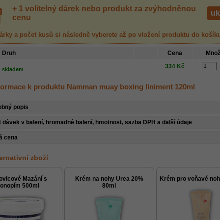
+ 1 volitelný dárek nebo produkt za zvýhodněnou
uk
cenu
árky a počet kusů
si následně vyberete až po vložení produktu
do košík
Druh
Cena
Množ
334 Kč
skladem
nformace k produktu Namman muay boxing liniment 120ml
obný popis
 dávek v balení, hromadné balení, hmotnost, sazba DPH a další údaje
á cena
ternativní zboží
vovicové Mazání s
Krém na nohy Urea 20%
Krém pro voňavé noh
onopím 500ml
80ml