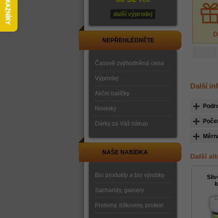
další výprodej
D
NEPŘEHLÉDNĚTE
Časově zvýhodněná cena
Výprodej
Další i
Akční balíčky
Podr
Novinky
Počet
Dárky za Váš nákup
Měrn
NAŠE NABÍDKA
Další al
Bio produkty a bio výrobky
Sli
k
Sacharidy, gainery
Proteiny, bílkoviny, protein