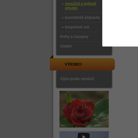
masážní a bylinné
emulze
kosmetické přípravky
koupelové soli
Knihy a časopisy
Ostatní
VÝROBCI
Výpis podle výrobců