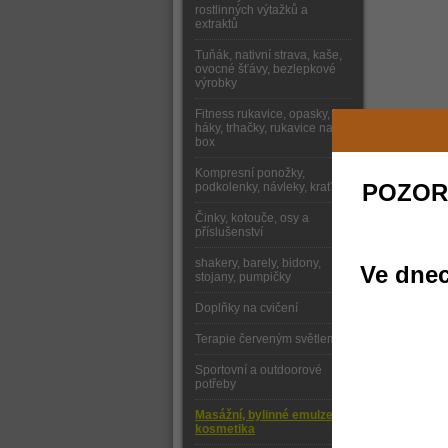
rostlinných výtažků a
extraktů
Tuňák, nativní strava, kaše,
ovocné šťávy, bezlepkové
výrobky
Fitness rukavice, opasky,
háky, trhačky, rukavice na
box
Kompresní ponožky,
POZOR
podkolenky, návleky, kraťasy
Činky, kotouče, osy a
příslušenství
shakery, barely, bidony,
Ve dnec
stojany, pumpičky
Doplňky na cvičení
Terapie červeným světlem
Sportovní a outdoorové
potřeby
Masážní, bylinné emulze,
kosmetika