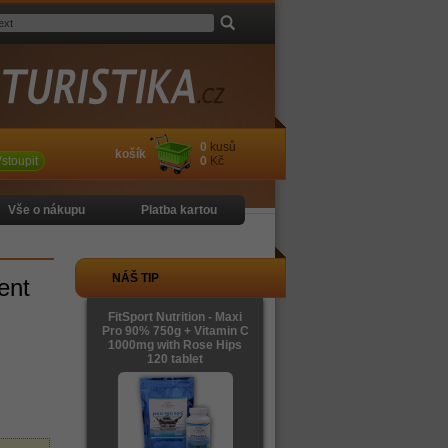
0
kusů
košík
stoupit
0
Kč
Vše o nákupu
Platba kartou
NÁŠ TIP
ent
FitSport Nutrition - Maxi
Pro 90% 750g + Vitamin C
1000mg with Rose Hips
120 tablet