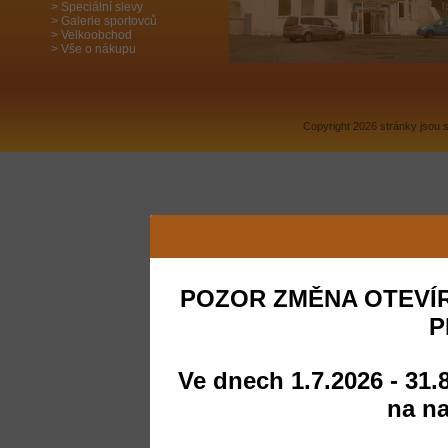
Speciální slevy
Galerie sportovců
Velkoobchod
Vše o nákupu
Copyright 2026 stránky jsou
POZOR ZMĚNA OTEVÍR
P
Ve dnech 1.7.2026 - 31.
na na