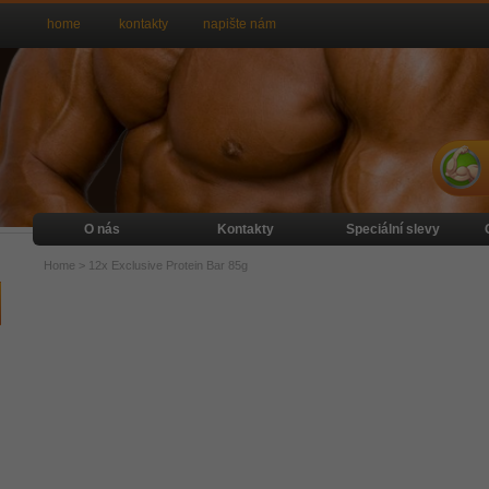
home
kontakty
napište nám
O nás
Kontakty
Speciální slevy
Home
>
12x Exclusive Protein Bar 85g