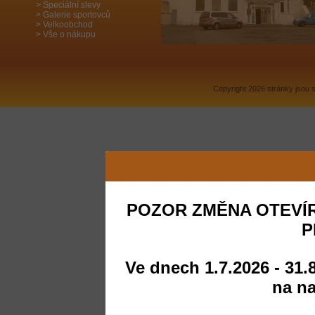
Speciální slevy
Galerie sportovců
Velkoobchod
Vše o nákupu
Copyright 2026 stránky jsou
POZOR ZMĚNA OTEVÍR
P
Ve dnech 1.7.2026 - 31.
na na