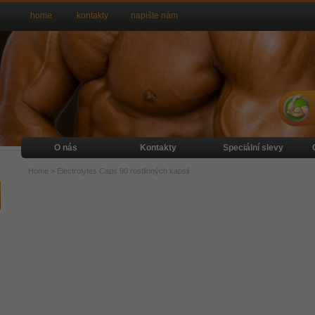
home
kontakty
napište nám
O nás
Kontakty
Speciální slevy
Home
>
Electrolytes Caps 90 rostlinných kapslí