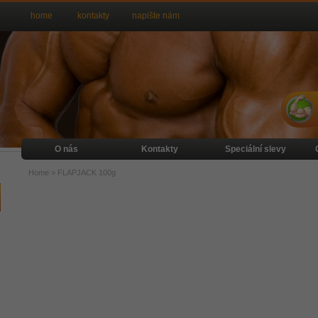
home
kontakty
napište nám
O nás
Kontakty
Speciální slevy
Home
>
FLAPJACK 100g