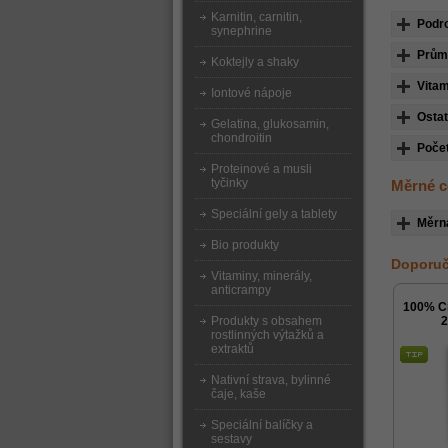
Karnitin, carnitin,
Podr
synephrine
Průmě
Koktejly a shaky
Vitam
Iontové nápoje
Ostat
Gelatina, glukosamin,
chondroitin
Počet
Proteinové a musli
tyčinky
Měrné c
Speciální gely a tablety
Měrn
Bio produkty
Doporuč
Vitaminy, minerály,
anticrampy
100% C
Produkty s obsahem
2
rostlinných výtažků a
extraktů
Nativní strava, bylinné
čaje, kaše
Speciální balíčky a
sestavy