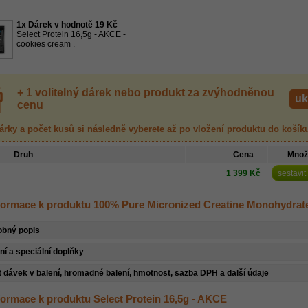
1x Dárek v hodnotě 19 Kč
Select Protein 16,5g - AKCE -
cookies cream .
+ 1 volitelný dárek nebo produkt za zvýhodněnou
uk
cenu
árky a počet kusů
si následně vyberete až po vložení produktu
do košík
Druh
Cena
Množ
1 399 Kč
sestavit
nformace k produktu 100% Pure Micronized Creatine Monohydrat
obný popis
ní a speciální doplňky
 dávek v balení, hromadné balení, hmotnost, sazba DPH a další údaje
nformace k produktu Select Protein 16,5g - AKCE