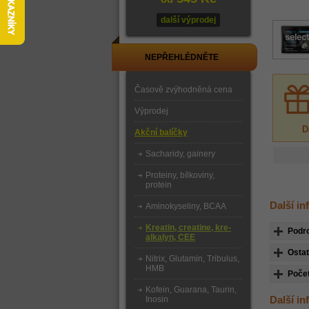
další výprodej
NEPŘEHLÉDNĚTE
Časově zvýhodněná cena
Výprodej
D
Akční balíčky
Sacharidy, gainery
Proteiny, bílkoviny,
protein
Další i
Aminokyseliny, BCAA
Kreatin, creatine, kre-
Podr
alkalyn, CEE
Ostat
Nitrix, Glutamin, Tribulus,
HMB
Počet
Kofein, Guarana, Taurin,
Další i
Inosin