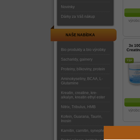
Novinky
Dárky za Váš nákup
výrobc
NAŠE NABÍDKA
3x 10
Bio produkty a bio výrobky
Creati
Sacharidy, gainery
Proteiny, bílkoviny, protein
Aminokyseliny, BCAA, L-
Glutamine
Kreatin, creatine, kre-
alkalyn, kreatin ethyl ester
Nitrix, Tribulus, HMB
výrobc
Kofein, Guarana, Taurin,
Inosin
Nap
Karnitin, carnitin, synephrine
10