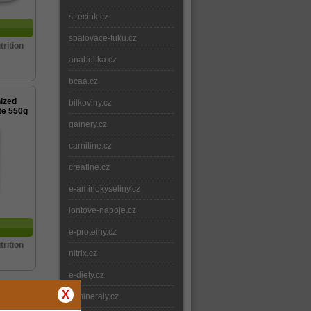
strecink.cz
spalovace-tuku.cz
trition
anabolika.cz
bcaa.cz
ized
bilkoviny.cz
te 550g
gainery.cz
carnitine.cz
creatine.cz
e-aminokyseliny.cz
iontove-napoje.cz
e-proteiny.cz
trition
nitrix.cz
e-diety.cz
 - 3x
X
e-mineraly.cz