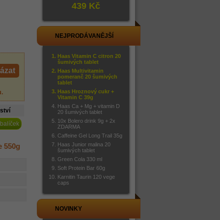
439 Kč
NEJPRODÁVANĚJŠÍ
Haas Vitamin C citron 20
šumivých tablet
ázat
Haas Multivitamin
pomeranč 20 šumivých
tablet
u
.
Haas Hroznový cukr +
Vitamin C 39g
Haas Ca + Mg + vitamin D
ství
20 šumivých tablet
10x Bolero drink 9g + 2x
 balíček
ZDARMA
Caffeine Gel Long Trail 35g
Haas Junior malina 20
e 550g
šumivých tablet
Green Cola 330 ml
Soft Protein Bar 60g
Karnitin Taurin 120 vege
caps
NOVINKY