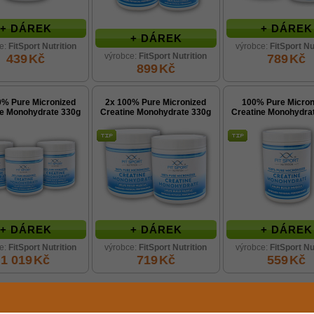
+ DÁREK
+ DÁREK
+ DÁREK
e:
FitSport Nutrition
výrobce:
FitSport Nu
výrobce:
FitSport Nutrition
439
Kč
789
Kč
899
Kč
0% Pure Micronized
2x 100% Pure Micronized
100% Pure Micron
ne Monohydrate 330g
Creatine Monohydrate 330g
Creatine Monohydra
+ DÁREK
+ DÁREK
+ DÁREK
e:
FitSport Nutrition
výrobce:
FitSport Nutrition
výrobce:
FitSport Nu
1 019
Kč
719
Kč
559
Kč
ište dotaz k produktu, hodnocení nebo recenzi
FitSport Nutrition
0% Pure Micronized Creatine Monohydrate 550g