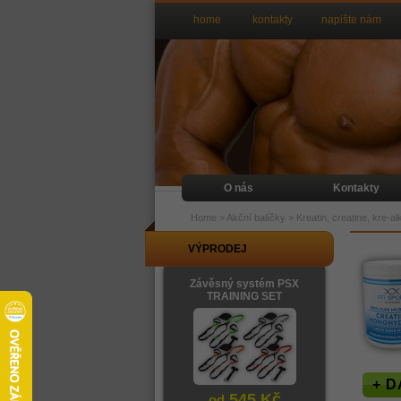
home
kontakty
napište nám
O nás
Kontakty
Home
>
Akční balíčky
>
Kreatin, creatine, kre-a
VÝPRODEJ
Závěsný systém PSX
TRAINING SET
+ D
545 Kč
od