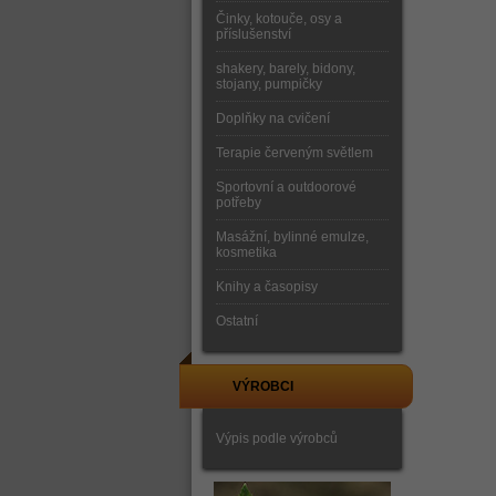
Činky, kotouče, osy a
příslušenství
shakery, barely, bidony,
stojany, pumpičky
Doplňky na cvičení
Terapie červeným světlem
Sportovní a outdoorové
potřeby
Masážní, bylinné emulze,
kosmetika
Knihy a časopisy
Ostatní
VÝROBCI
Výpis podle výrobců