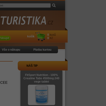
0
kusů
košík
stoupit
0
Kč
Vše o nákupu
Platba kartou
NÁŠ TIP
FitSport Nutrition - 100%
Creatine Tabs 4500mg 240
vege tablet
, CEE