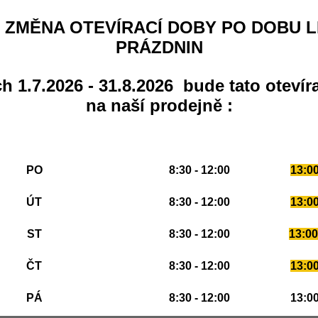
x 100% Pure Micronized Creatine Monohydrate 550g
nebyla otevřena žádná disku
ď. Buďte první.
 ZMĚNA OTEVÍRACÍ DOBY PO DOBU L
taz k produktu, hodnocení nebo recenzi.
PRÁZDNIN
 a složení zboží, fotografií a cen vyhrazena. Etiketa výrobku a jeho balení se může lišit od zob
slosti na aktuálním balení od výrobce
h 1.7.2026 - 31.8.2026 bude tato otevír
na naší prodejně :
PO
8:30 - 12:00
13:00
ÚT
8:30 - 12:00
13:00
ST
8:30 - 12:00
13:00
ČT
8:30 - 12:00
13:00
PÁ
8:30 - 12:00
13:00