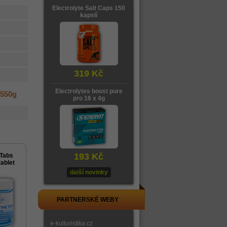
Electrolyte Salt Caps 150
kapslí
319 Kč
Electrolytes boost pure
 550g
pro 16 x 4g
193 Kč
 Tabs
ablet
další novinky
PARTNERSKÉ WEBY
e-kulturistika.cz