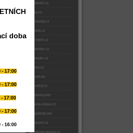
e-vitamin.cz
ze,otázka
ETNÍCH
whey.cz
sacharidy.cz
razené
e-dieta.cz
ací doba
e-protein.cz
e-karnitin.cz
e-kreatin.cz
gainer.cz
 - 17:00
fitsport.eu
 - 17:00
fitsport-jt.cz
posilovny.net
 - 17:00
delena-strava.cz
 - 17:00
koupaliste.net
e-cviceni.cz
 - 16:00
sportovni-zpravy.cz