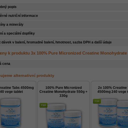
obný popis
rné nutriční informace
íny a minerály
ní a speciální doplňky
 dávek v balení, hromadné balení, hmotnost, sazba DPH a další údaje
eny k produktu 3x 100% Pure Micronized Creatine Monohydrate
á cena
ujeme alternativní produkty
reatine Tabs 4500mg
100% Pure Micronized
2x 100% Creatine
40 vege tablet
Creatine Monohydrate 550g +
4500mg 240 vege t
330g