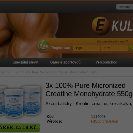
Zapomněli jste heslo?
Registrace
V
Speciální slevy
Galerie sportovců
Velkoobchod
lkalyn, CEE
>
3x 100% Pure Micronized Creatine Monohydrate 550g
3x 100% Pure Micronized
Creatine Monohydrate 550g
Akční balíčky - Kreatin, creatine, kre-alkalyn
Kód:
1114003
Výrobce:
FitSport Nutrition
ÁREK za 19 Kč