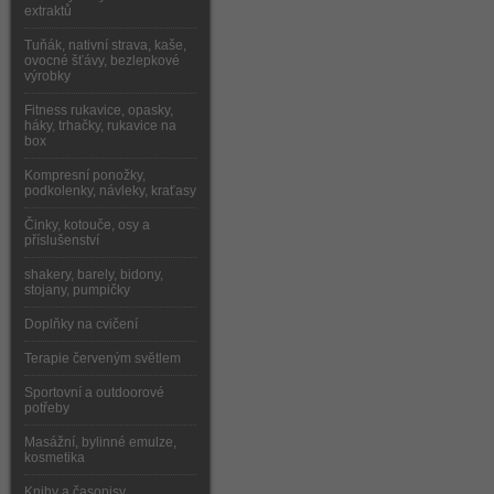
extraktů
Tuňák, nativní strava, kaše,
ovocné šťávy, bezlepkové
výrobky
Fitness rukavice, opasky,
háky, trhačky, rukavice na
box
Kompresní ponožky,
podkolenky, návleky, kraťasy
Činky, kotouče, osy a
příslušenství
shakery, barely, bidony,
stojany, pumpičky
Doplňky na cvičení
Terapie červeným světlem
Sportovní a outdoorové
potřeby
Masážní, bylinné emulze,
kosmetika
Knihy a časopisy