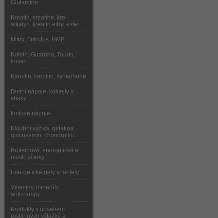
Glutamine
Kreatin, creatine, kre-
alkalyn, kreatin ethyl ester
Nitrix, Tribulus, HMB
Kofein, Guarana, Taurin,
Inosin
Karnitin, carnitin, synephrine
Dietní nápoje, koktejly a
shaky
Iontové nápoje
Kloubní výživa, gelatina,
glucosamin, chondroitin
Proteinové, energetické a
musli tyčinky
Energetické gely a tablety
Vitaminy, minerály,
anticrampy
Produkty s obsahem
rostlinných výtažků a