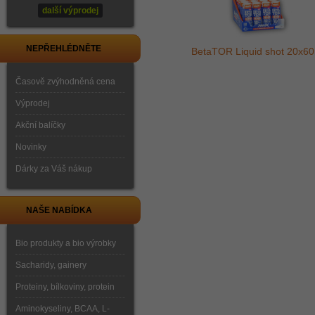
další výprodej
NEPŘEHLÉDNĚTE
BetaTOR Liquid shot 20x60
Časově zvýhodněná cena
Výprodej
Akční balíčky
Novinky
Dárky za Váš nákup
NAŠE NABÍDKA
Bio produkty a bio výrobky
Sacharidy, gainery
Proteiny, bílkoviny, protein
Aminokyseliny, BCAA, L-