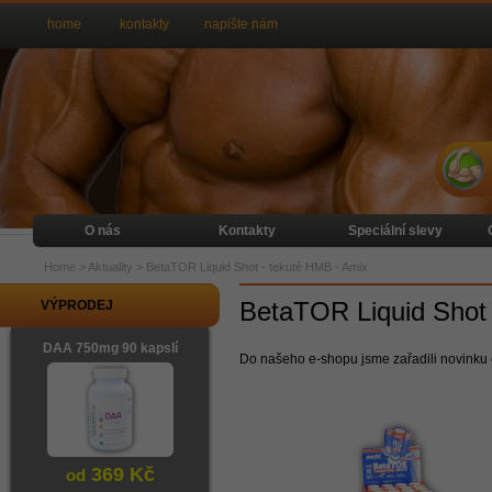
home
kontakty
napište nám
O nás
Kontakty
Speciální slevy
Home
>
Aktuality
>
BetaTOR Liquid Shot - tekuté HMB - Amix
BetaTOR Liquid Shot 
VÝPRODEJ
DAA 750mg 90 kapslí
Do našeho e-shopu jsme zařadili novinku 
369 Kč
od