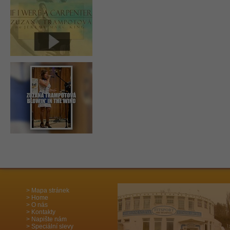
Mapa stránek
Home
O nás
Kontakty
Napište nám
Speciální slevy