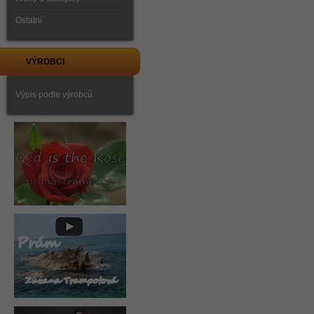
Ostatní
VÝROBCI
Výpis podle výrobců