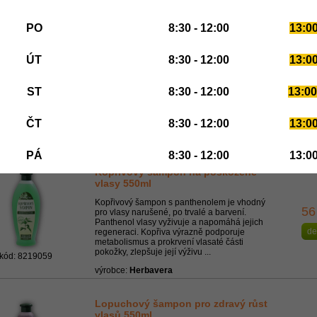
výrobce:
Herbavera
PO
8:30 - 12:00
13:00
Sedmibylinný šampon pro všechny
typy vlasů 550ml
ÚT
8:30 - 12:00
13:00
Sedmibylinný šampon s panthenolem a
55
kombinovaným účinkem výtažků kopřivy,
ST
měsíčku, břízy, šalvěje, přesličky, jitrocele a
8:30 - 12:00
13:00
de
heřmánku je vhodný pro všechny typy vlasů.
Panthenol vyživuje a napomáhá jejich
regeneraci. Použité ...
ČT
8:30 - 12:00
13:00
kód: 8219058
výrobce:
Herbavera
PÁ
8:30 - 12:00
13:00
Kopřivový šampon na poškozené
vlasy 550ml
Kopřivový šampon s panthenolem je vhodný
56
pro vlasy narušené, po trvalé a barvení.
Panthenol vlasy vyživuje a napomáhá jejich
de
regeneraci. Kopřiva výrazně podporuje
metabolismus a prokrvení vlasaté části
pokožky, zlepšuje její výživu ...
kód: 8219059
výrobce:
Herbavera
Lopuchový šampon pro zdravý růst
vlasů 550ml