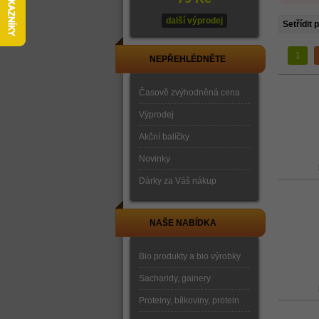
další výprodej
Setřídit 
1
NEPŘEHLÉDNĚTE
Časově zvýhodněná cena
Výprodej
Akční balíčky
Novinky
Dárky za Váš nákup
NAŠE NABÍDKA
Bio produkty a bio výrobky
Sacharidy, gainery
Proteiny, bílkoviny, protein