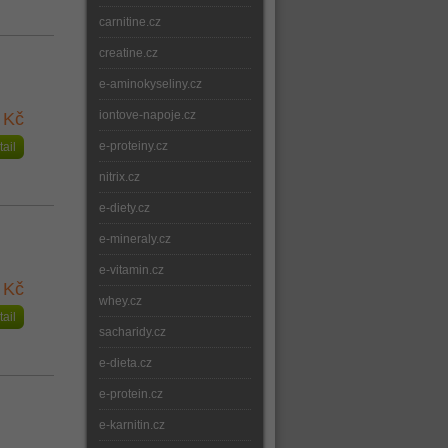
carnitine.cz
creatine.cz
e-aminokyseliny.cz
iontove-napoje.cz
 Kč
e-proteiny.cz
tail
nitrix.cz
e-diety.cz
e-mineraly.cz
e-vitamin.cz
 Kč
whey.cz
tail
sacharidy.cz
e-dieta.cz
e-protein.cz
e-karnitin.cz