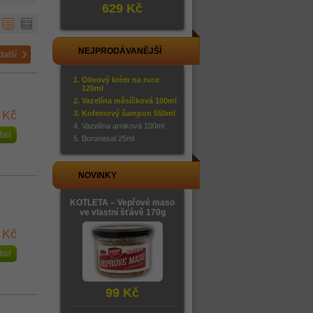
629 Kč
NEJPRODÁVANĚJŠÍ
další
Olivový krém na ruce
120ml
Vazelína měsíčková 100ml
 Kč
Kofeinový šampon 550ml
Vazelína arniková 100ml
tail
Boronasal 25ml
NOVINKY
KOTLETA – Vepřové maso
ve vlastní šťávě 170g
 Kč
tail
99 Kč