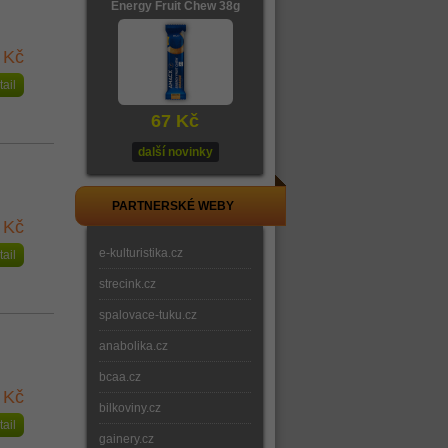
Energy Fruit Chew 38g
 Kč
tail
67 Kč
další novinky
PARTNERSKÉ WEBY
 Kč
e-kulturistika.cz
tail
strecink.cz
spalovace-tuku.cz
anabolika.cz
bcaa.cz
 Kč
bilkoviny.cz
tail
gainery.cz