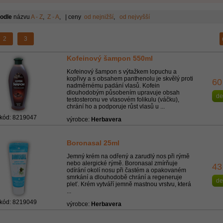
podle
názvu
A - Z
,
Z - A
, | ceny
od nejnižší
,
od nejvyšší
2
3
Kofeinový šampon 550ml
Kofeinový šampon s výtažkem lopuchu a
kopřivy a s obsahem panthenolu je skvělý proti
60
nadměrnému padání vlasů. Kofein
dlouhodobým působením upravuje obsah
de
testosteronu ve vlasovém folikulu (váčku),
chrání ho a podporuje růst vlasů u ...
kód: 8219047
výrobce:
Herbavera
Boronasal 25ml
Jemný krém na odřený a zarudlý nos při rýmě
nebo alergické rýmě. Boronasal zmírňuje
43
odírání okolí nosu při častém a opakovaném
smrkání a dlouhodobě chrání a regeneruje
de
pleť. Krém vytváří jemně mastnou vrstvu, která
...
kód: 8219049
výrobce:
Herbavera