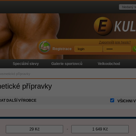
Zapomněli jste heslo?
Registrace
V
Speciální slevy
Galerie sportovců
Velkoobchod
osmetické přípravky
tické přípravky
AT DALŠÍ VÝROBCE
VŠICHNI 
-