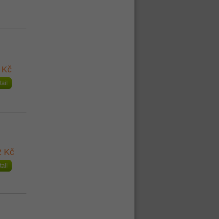
 Kč
tail
2 Kč
tail