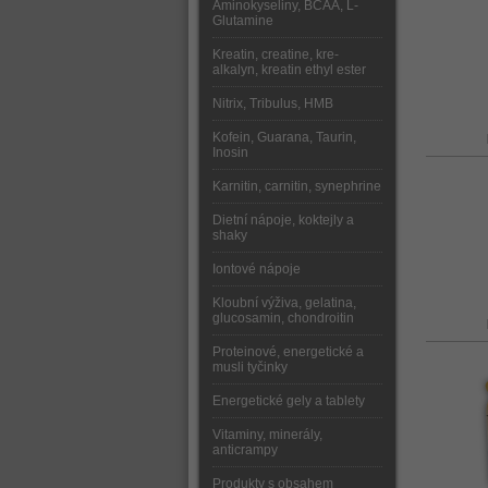
Aminokyseliny, BCAA, L-
Glutamine
Kreatin, creatine, kre-
alkalyn, kreatin ethyl ester
Nitrix, Tribulus, HMB
Kofein, Guarana, Taurin,
Inosin
Karnitin, carnitin, synephrine
Dietní nápoje, koktejly a
shaky
Iontové nápoje
Kloubní výživa, gelatina,
glucosamin, chondroitin
Proteinové, energetické a
musli tyčinky
Energetické gely a tablety
Vitaminy, minerály,
anticrampy
Produkty s obsahem