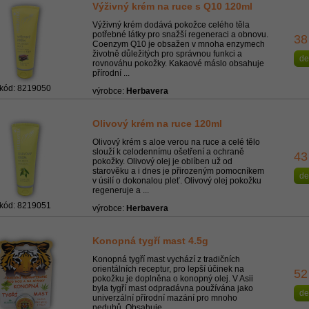
Výživný krém na ruce s Q10 120ml
Výživný krém dodává pokožce celého těla
potřebné látky pro snažší regeneraci a obnovu.
38
Coenzym Q10 je obsažen v mnoha enzymech
životně důležitých pro správnou funkci a
de
rovnováhu pokožky. Kakaové máslo obsahuje
přírodní ...
kód: 8219050
výrobce:
Herbavera
Olivový krém na ruce 120ml
Olivový krém s aloe verou na ruce a celé tělo
slouží k celodennímu ošetření a ochraně
43
pokožky. Olivový olej je oblíben už od
starověku a i dnes je přirozeným pomocníkem
de
v úsilí o dokonalou pleť. Olivový olej pokožku
regeneruje a ...
kód: 8219051
výrobce:
Herbavera
Konopná tygří mast 4.5g
Konopná tygří mast vychází z tradičních
orientálních receptur, pro lepší účinek na
52
pokožku je doplněna o konopný olej. V Asii
byla tygří mast odpradávna používána jako
de
univerzální přírodní mazání pro mnoho
neduhů. Obsahuje ...