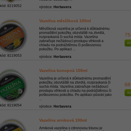
kód: 8219052
výrobce:
Herbavera
Vazelína měsíčková 100ml
Měsíčková vazelína je určená k důkladnému
promaštění pokožky, obzvláště na ztvrdlá,
75
rozpraskaná či suchá místa. Vazelína
zabraňuje nežádoucí prostupu vlhkosti a
de
chladu na podrážděnou či poškozenou
pokožku. Po aplikaci ...
kód: 8219053
výrobce:
Herbavera
Vazelína konopná 100ml
Vazelína je určená k důkladnému promastění
pokožky, obzvláště na ztvrdlá, rozpraskaná či
68
suchá místa. Vazelína zabraňuje nežádoucí
prostupu vlhkosti a chladu na podrážděnou či
de
poškozenou pokožku. Po aplikaci působí jako
...
kód: 8219054
výrobce:
Herbavera
Vazelína arniková 100ml
Arniková vazelína s citronovou trávou je