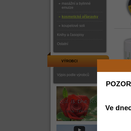
masážní a bylinné
emulze
kosmetické přípravky
koupelové soli
Knihy a časopisy
Ostatní
VÝROBCI
Výpis podle výrobců
POZOR
Ve dnec