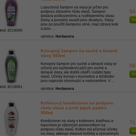
Lopuchový šampon na vlasy je určen pro
54
podporu zdravého růstu vlasů. Šampon
dodává poškozenému a roztřepenému vlasu
de
živiny a pomáhá zacelit jeho strukturu. Vlasy
jsou po použití šamponu silné, mají zdravý lesk
a jsou ...
kód: 8219060
výrobce:
Herbavera
Konopný šampon na suché a lámavé
vlasy 550ml
Konopný šampon pro suché a lámavé vlasy je
56
určený pro každodenní péči pro suché a
lámavé vlasy, ale dobře ošetří i ostatní typy
de
vlasů. Účinky konopí v kosmetice a léčitelství
jsou naprosto ohromující a nedoceněné. V ...
kód: 8219061
výrobce:
Herbavera
Kofeinový kondicioner na podporu
růstu vlasů a proti jejich padání
550ml
Kondicioner na vlasy s kofeinem, kopřivou a
71
lopuchem je výborným pomocníkem na
podporu růstu vlasů. Kofein má příznivé účinky
de
na vlasy, aktivuje vlasové kořínky a významnym