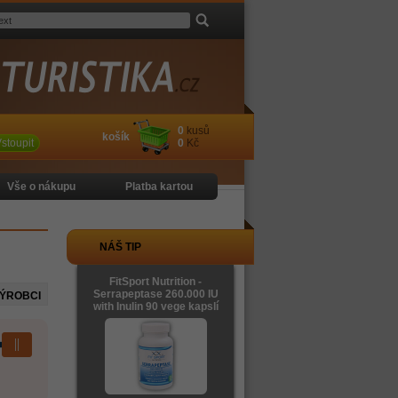
0
kusů
košík
stoupit
0
Kč
Vše o nákupu
Platba kartou
NÁŠ TIP
FitSport Nutrition -
Serrapeptase 260.000 IU
VÝROBCI
with Inulin 90 vege kapslí