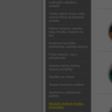
rostlinných výtažků a
extraktů
Tuňák, nativní strava, kaše,
ovocné šťávy, bezlepkové
výrobky
Fitness rukavice, opasky,
háky, trhačky, rukavice na
box
Kompresní ponožky,
podkolenky, návleky, kraťasy
Činky, kotouče, osy a
příslušenství
shakery, barely, bidony,
stojany, pumpičky
Doplňky na cvičení
Terapie červeným světlem
Sportovní a outdoorové
potřeby
Masážní, bylinné emulze,
kosmetika