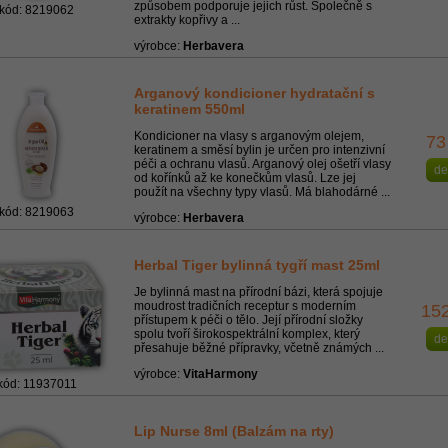
způsobem podporuje jejich růst. Společně s
kód: 8219062
extrakty kopřivy a ...
výrobce:
Herbavera
Arganový kondicioner hydratační s
keratinem 550ml
Kondicioner na vlasy s arganovým olejem,
73
keratinem a směsí bylin je určen pro intenzivní
péči a ochranu vlasů. Arganový olej ošetří vlasy
de
od kořínků až ke konečkům vlasů. Lze jej
použít na všechny typy vlasů. Má blahodárné ...
kód: 8219063
výrobce:
Herbavera
Herbal Tiger bylinná tygří mast 25ml
Je bylinná mast na přírodní bázi, která spojuje
moudrost tradičních receptur s moderním
15
přístupem k péči o tělo. Její přírodní složky
spolu tvoří širokospektrální komplex, který
de
přesahuje běžné přípravky, včetně známých ...
výrobce:
VitaHarmony
kód: 11937011
Lip Nurse 8ml (Balzám na rty)