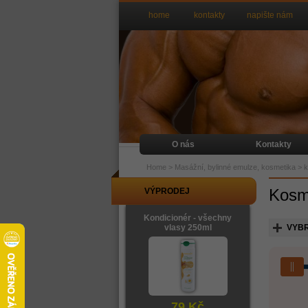
home
kontakty
napište nám
O nás
Kontakty
Home
>
Masážní, bylinné emulze, kosmetika
>
k
Kosme
VÝPRODEJ
Kondicionér - všechny
vlasy 250ml
VYBR
79 Kč