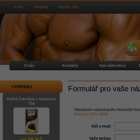
home
kontakty
napište nám
O nás
Kontakty
Speciální slevy
Formulář pro vaše ná
VÝPRODEJ
Hořká čokoláda s banánem
75g
Odesláním následujícího formuláře bu
křupavý 100% 500g
Váš e-mail:
49 Kč
Vaše jméno:
od