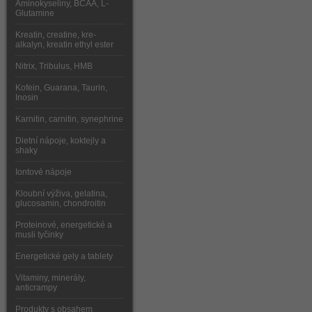
Aminokyseliny, BCAA, L-
Glutamine
Kreatin, creatine, kre-
alkalyn, kreatin ethyl ester
Nitrix, Tribulus, HMB
Kofein, Guarana, Taurin,
Inosin
Karnitin, carnitin, synephrine
Dietní nápoje, koktejly a
shaky
Iontové nápoje
Kloubní výživa, gelatina,
glucosamin, chondroitin
Proteinové, energetické a
musli tyčinky
Energetické gely a tablety
Vitaminy, minerály,
anticrampy
Produkty s obsahem