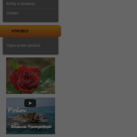
Knihy a časopisy
Ostatní
VÝROBCI
Výpis podle výrobců