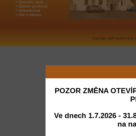
Speciální slevy
Galerie sportovců
Velkoobchod
Vše o nákupu
Copyright 2026 stránky jsou
POZOR ZMĚNA OTEVÍR
P
Ve dnech 1.7.2026 - 31.
na na