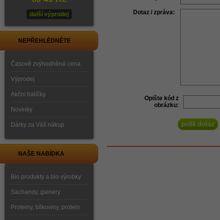
Dotaz / zpráva:
další výprodej
NEPŘEHLÉDNĚTE
Časově zvýhodněná cena
Výprodej
Akční balíčky
Opište kód z
obrázku:
Novinky
Dárky za Váš nákup
NAŠE NABÍDKA
Bio produkty a bio výrobky
Sacharidy, gainery
Proteiny, bílkoviny, protein