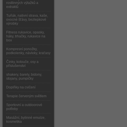
rostlinných výtažků a
extraktů
Tuňák, nativní strava, kaše,
ovocné šťávy, bezlepkové
výrobky
Fitness rukavice, opasky,
háky, trhačky, rukavice na
box
Kompresní ponožky,
podkolenky, návleky, kraťasy
Činky, kotouče, osy a
příslušenství
shakery, barely, bidony,
stojany, pumpičky
Doplňky na cvičení
Terapie červeným světlem
Sportovní a outdoorové
potřeby
Masážní, bylinné emulze,
kosmetika