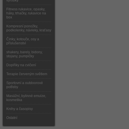
výrobky
Fitness rukavice, opasky,
háky, trhačky, rukavice na
box
Kompresní ponožky,
podkolenky, návleky, kraťasy
Činky, kotouče, osy a
příslušenství
shakery, barely, bidony,
stojany, pumpičky
Doplňky na cvičení
Terapie červeným světlem
Sportovní a outdoorové
potřeby
Masážní, bylinné emulze,
kosmetika
Knihy a časopisy
Ostatní