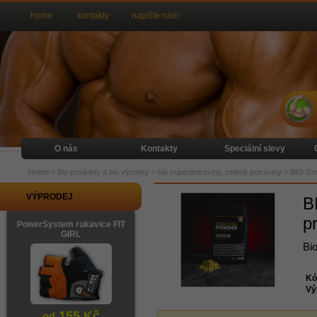
home
kontakty
napište nám
O nás
Kontakty
Speciální slevy
Home
>
Bio produkty a bio výrobky
>
bio superpotraviny, zelené potraviny
>
BIO Gr
VÝPRODEJ
B
p
PowerSystem rukavice FIT
GIRL
Bio
Kó
Vý
155 Kč
od