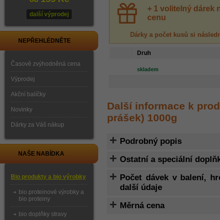
+ 1 volitelný dáre
další výprodej
cenu
Dárky a počet kusů
si násled
NEPŘEHLÉDNĚTE
Druh
Časově zvýhodněná cena
skladem
Výprodej
Akční balíčky
Další informace k pro
Novinky
prášek) 1000g
Dárky za Váš nákup
Podrobný popis
NAŠE NABÍDKA
Ostatní a speciální doplň
Počet dávek v balení, h
Bio produkty a bio výrobky
další údaje
bio proteinové výrobky a
bio proteiny
Měrná cena
bio doplňky stravy