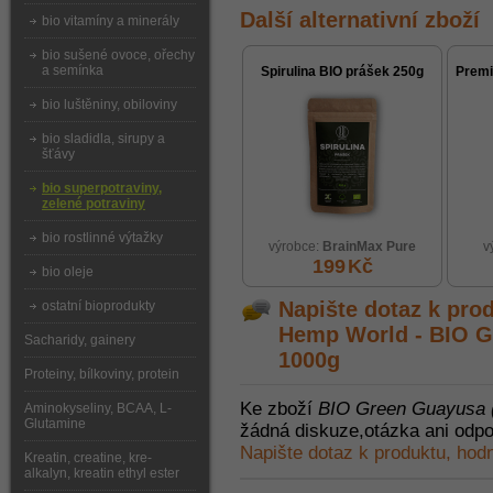
Další alternativní zboží
bio vitamíny a minerály
bio sušené ovoce, ořechy
a semínka
Spirulina BIO prášek 250g
Premi
bio luštěniny, obiloviny
bio sladidla, sirupy a
šťávy
bio superpotraviny,
zelené potraviny
bio rostlinné výtažky
výrobce:
BrainMax Pure
v
199
Kč
bio oleje
Napište dotaz k pro
ostatní bioprodukty
Hemp World - BIO G
Sacharidy, gainery
1000g
Proteiny, bílkoviny, protein
Ke zboží
BIO Green Guayusa 
Aminokyseliny, BCAA, L-
Glutamine
žádná diskuze,otázka ani odpo
Napište dotaz k produktu, hod
Kreatin, creatine, kre-
alkalyn, kreatin ethyl ester