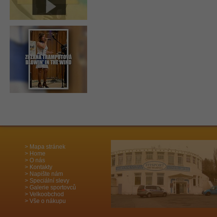
Mapa stránek
Home
O nás
Kontakty
Napište nám
Speciální slevy
Galerie sportovců
Velkoobchod
Vše o nákupu