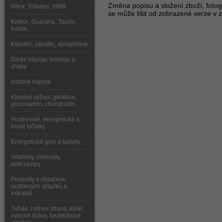
Změna popisu a složení zboží, fotogr
Nitrix, Tribulus, HMB
se může lišit od zobrazené verze v z
Kofein, Guarana, Taurin,
Inosin
Karnitin, carnitin, synephrine
Dietní nápoje, koktejly a
shaky
Iontové nápoje
Kloubní výživa, gelatina,
glucosamin, chondroitin
Proteinové, energetické a
musli tyčinky
Energetické gely a tablety
Vitaminy, minerály,
anticrampy
Produkty s obsahem
rostlinných výtažků a
extraktů
Tuňák, nativní strava, kaše,
ovocné šťávy, bezlepkové