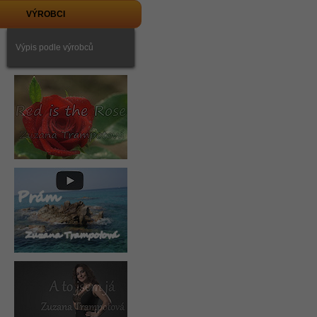
VÝROBCI
Výpis podle výrobců