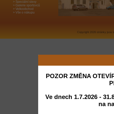
Speciální slevy
Galerie sportovců
Velkoobchod
Vše o nákupu
Copyright 2026 stránky jsou
POZOR ZMĚNA OTEVÍR
P
Ve dnech 1.7.2026 - 31.
na na