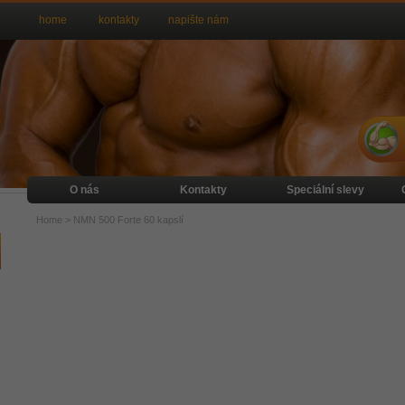
home
kontakty
napište nám
O nás
Kontakty
Speciální slevy
Home
>
NMN 500 Forte 60 kapslí