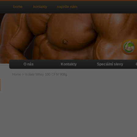
home
kontakty
napište nám
O nás
Kontakty
Speciální slevy
Home
>
Isolate Whey 100 CFM 908g