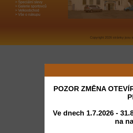
Speciální slevy
Galerie sportovců
Velkoobchod
Vše o nákupu
Copyright 2026 stránky jsou
POZOR ZMĚNA OTEVÍR
P
Ve dnech 1.7.2026 - 31.
na na