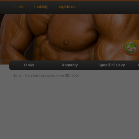
home
kontakty
napište nám
O nás
Kontakty
Speciální slevy
Home
>
Cereální kaše pohanková BIO 300g