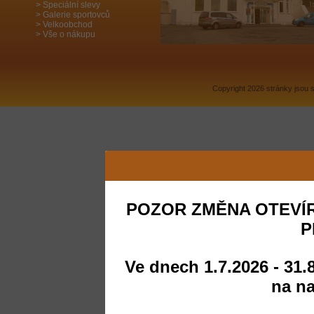
Speciální slevy
Galerie sportovců
Velkoobchod
Vše o nákupu
Copyright 2026 stránky jsou
POZOR ZMĚNA OTEVÍR
P
Ve dnech 1.7.2026 - 31.
na na