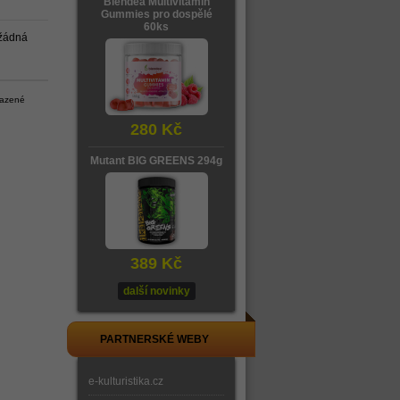
Blendea Multivitamin
Gummies pro dospělé
60ks
 žádná
razené
280 Kč
Mutant BIG GREENS 294g
389 Kč
další novinky
PARTNERSKÉ WEBY
e-kulturistika.cz