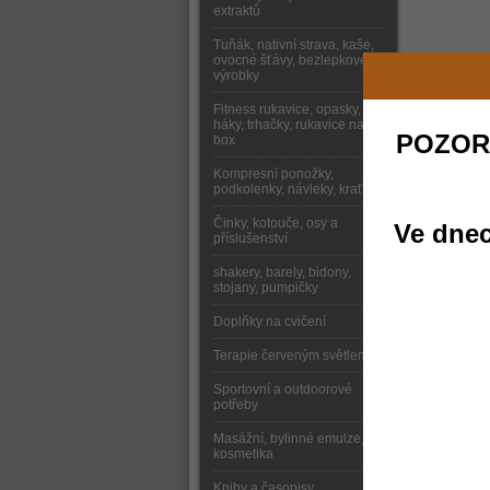
extraktů
Tuňák, nativní strava, kaše,
ovocné šťávy, bezlepkové
výrobky
Fitness rukavice, opasky,
háky, trhačky, rukavice na
POZOR
box
Kompresní ponožky,
podkolenky, návleky, kraťasy
Činky, kotouče, osy a
Ve dnec
příslušenství
shakery, barely, bidony,
stojany, pumpičky
Doplňky na cvičení
Terapie červeným světlem
Sportovní a outdoorové
potřeby
Masážní, bylinné emulze,
kosmetika
Knihy a časopisy