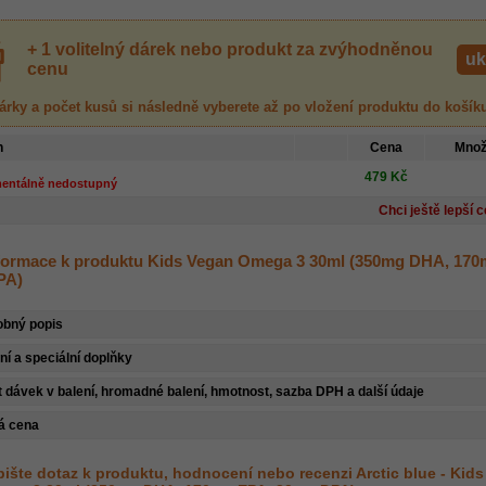
+ 1 volitelný dárek nebo produkt za zvýhodněnou
uk
cenu
árky a počet kusů
si následně vyberete až po vložení produktu
do košík
h
Cena
Množ
479 Kč
entálně nedostupný
Chci ještě lepší 
nformace k produktu Kids Vegan Omega 3 30ml (350mg DHA, 17
PA)
obný popis
ní a speciální doplňky
 dávek v balení, hromadné balení, hmotnost, sazba DPH a další údaje
á cena
ište dotaz k produktu, hodnocení nebo recenzi
Arctic blue - Kid