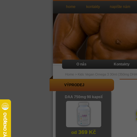
home
kontakty
napište nám
O nás
Kontakty
Home
>
Kids Vegan Omega 3 30ml (350mg DHA
VÝPRODEJ
DAA 750mg 90 kapslí
369 Kč
od