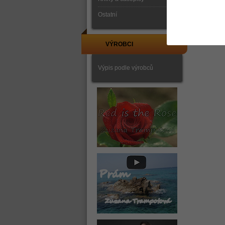
Ostatní
VÝROBCI
Výpis podle výrobců