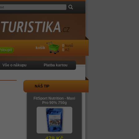
0
kusů
košík
stoupit
0
Kč
Vše o nákupu
Platba kartou
NÁŠ TIP
FitSport Nutrition - Maxi
Pro 90% 750g
479 Kč