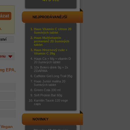
ázat
NEJPRODÁVANĚJŠÍ
u
.
Haas Vitamin C citron 20
šumivých tablet
Haas Multivitamin
ství
pomeranč 20 šumivých
tablet
Haas Hroznový cukr +
Vitamin C 39g
cenu
Haas Ca + Mg + vitamin D
20 šumivých tablet
10x Bolero drink 9g + 2x
0mg EPA,
ZDARMA
Caffeine Gel Long Trail 35g
Haas Junior malina 20
šumivých tablet
Green Cola 330 ml
Soft Protein Bar 60g
Karnitin Taurin 120 vege
caps
NOVINKY
s Vegan