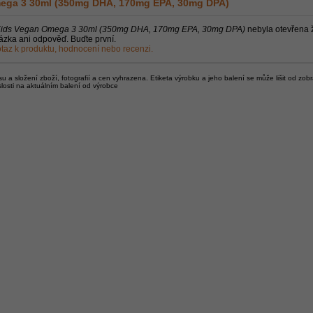
ega 3 30ml (350mg DHA, 170mg EPA, 30mg DPA)
ids Vegan Omega 3 30ml (350mg DHA, 170mg EPA, 30mg DPA)
nebyla otevřena
ázka ani odpověď. Buďte první.
taz k produktu, hodnocení nebo recenzi.
 a složení zboží, fotografií a cen vyhrazena. Etiketa výrobku a jeho balení se může lišit od zob
slosti na aktuálním balení od výrobce