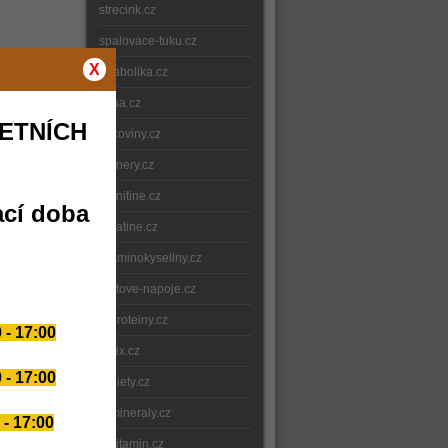
strecink.cz
spalovace-tuku.cz
X
anabolika.cz
bcaa.cz
ETNÍCH
bilkoviny.cz
gainery.cz
carnitine.cz
ací doba
creatine.cz
e-aminokyseliny.cz
iontove-napoje.cz
e-proteiny.cz
 - 17:00
nitrix.cz
 - 17:00
e-diety.cz
e-mineraly.cz
 - 17:00
e-vitamin.cz