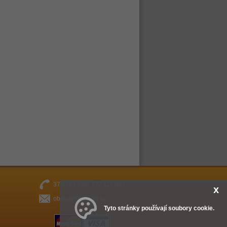
377 461 999, 777 111 038
x
obchod@fitsport.eu
Tyto stránky používají soubory cookie.