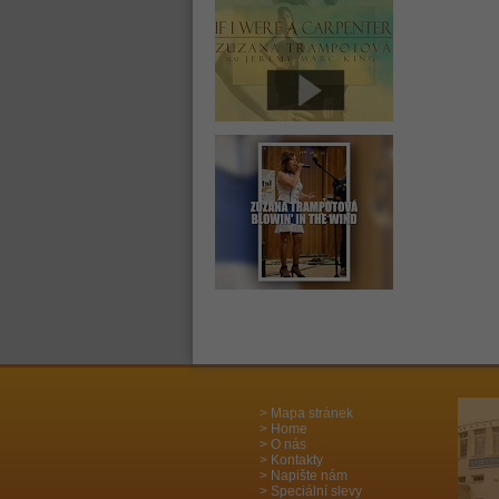
Mapa stránek
Home
O nás
Kontakty
Napište nám
Speciální slevy