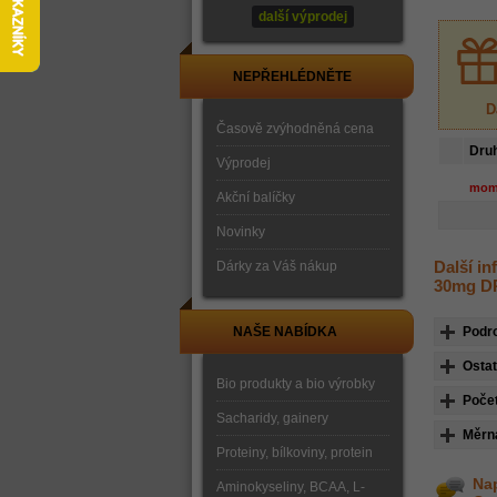
další výprodej
NEPŘEHLÉDNĚTE
D
Časově zvýhodněná cena
Dru
Výprodej
mom
Akční balíčky
Novinky
Další i
Dárky za Váš nákup
30mg D
NAŠE NABÍDKA
Podr
Ostat
Bio produkty a bio výrobky
Počet
Sacharidy, gainery
Měrn
Proteiny, bílkoviny, protein
Nap
Aminokyseliny, BCAA, L-