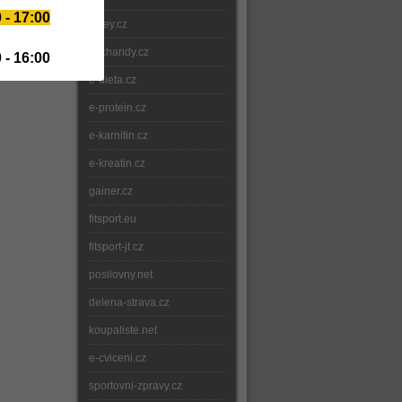
 - 17:00
whey.cz
sacharidy.cz
 - 16:00
e-dieta.cz
e-protein.cz
e-karnitin.cz
e-kreatin.cz
gainer.cz
fitsport.eu
fitsport-jt.cz
posilovny.net
delena-strava.cz
koupaliste.net
e-cviceni.cz
sportovni-zpravy.cz