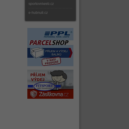
sportovniweb.cz
e-hubnuti.cz