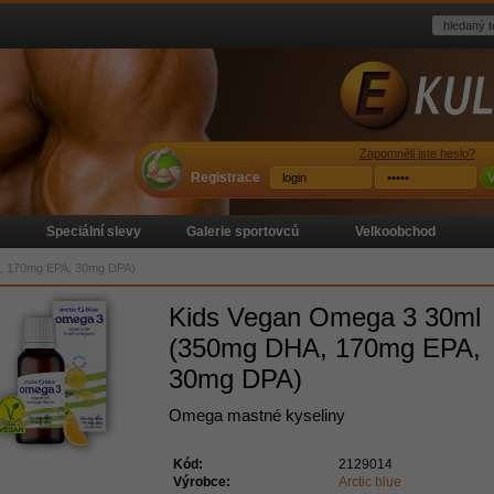
Zapomněli jste heslo?
Registrace
V
Speciální slevy
Galerie sportovců
Velkoobchod
, 170mg EPA, 30mg DPA)
Kids Vegan Omega 3 30ml
(350mg DHA, 170mg EPA,
30mg DPA)
Omega mastné kyseliny
Kód:
2129014
Výrobce:
Arctic blue