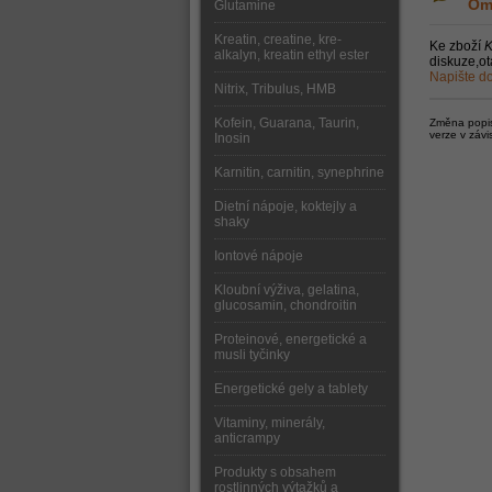
Om
Glutamine
Kreatin, creatine, kre-
Ke zboží
K
alkalyn, kreatin ethyl ester
diskuze,ot
Napište do
Nitrix, Tribulus, HMB
Kofein, Guarana, Taurin,
Změna popisu
verze v závi
Inosin
Karnitin, carnitin, synephrine
Dietní nápoje, koktejly a
shaky
Iontové nápoje
Kloubní výživa, gelatina,
glucosamin, chondroitin
Proteinové, energetické a
musli tyčinky
Energetické gely a tablety
Vitaminy, minerály,
anticrampy
Produkty s obsahem
rostlinných výtažků a