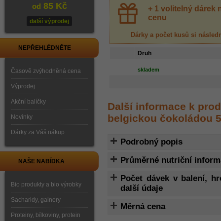
85 Kč
od
+ 1 volitelný dáre
cenu
další výprodej
Dárky a počet kusů
si násled
NEPŘEHLÉDNĚTE
Druh
skladem
Časově zvýhodněná cena
Výprodej
Akční balíčky
Další informace k pro
belgickou čokoládou 
Novinky
Dárky za Váš nákup
Podrobný popis
Průměrné nutriční infor
NAŠE NABÍDKA
Počet dávek v balení, h
Bio produkty a bio výrobky
další údaje
Sacharidy, gainery
Měrná cena
Proteiny, bílkoviny, protein