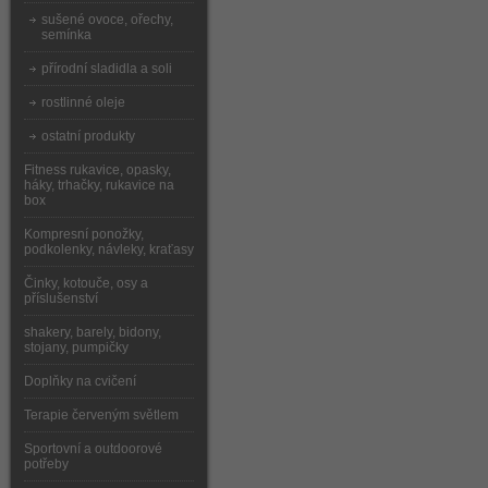
sušené ovoce, ořechy,
semínka
přírodní sladidla a soli
rostlinné oleje
ostatní produkty
Fitness rukavice, opasky,
háky, trhačky, rukavice na
box
Kompresní ponožky,
podkolenky, návleky, kraťasy
Činky, kotouče, osy a
příslušenství
shakery, barely, bidony,
stojany, pumpičky
Doplňky na cvičení
Terapie červeným světlem
Sportovní a outdoorové
potřeby