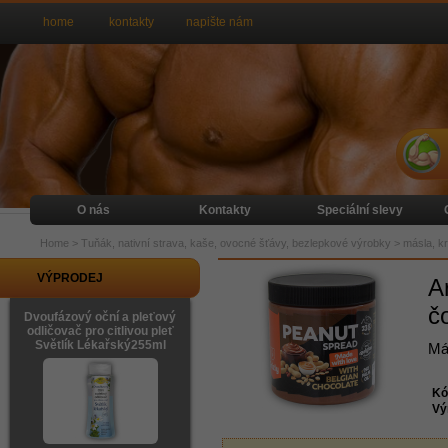
home
kontakty
napište nám
O nás
Kontakty
Speciální slevy
Home
>
Tuňák, nativní strava, kaše, ovocné šťávy, bezlepkové výrobky
>
másla, k
VÝPRODEJ
A
č
Dvoufázový oční a pleťový
odličovač pro citlivou pleť
Světlík Lékařský255ml
Má
Kó
Vý