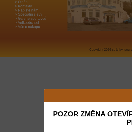
O nás
Kontakty
Napište nám
Speciální slevy
Galerie sportovců
Velkoobchod
Vše o nákupu
Copyright 2026 stránky jsou
POZOR ZMĚNA OTEVÍR
P