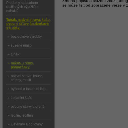
Změna popisu a složení zboží, fotogr
Produkty s obsahem
se může lišit od zobrazené verze v z
rostlinných výtažků a
extraktů
Tuňák, nativní strava, kaše,
ovocné šťávy, bezlepkové
výrobky
bezlepkové výrobky
sušené maso
tuňák
másla, krémy,
pomazánky
nativní strava, knuspi
chleby, musli
bylinné a instantní čaje
instantní kaše
ovocné šťávy a dřeně
lecitin, lecithin
luštěniny a obiloviny