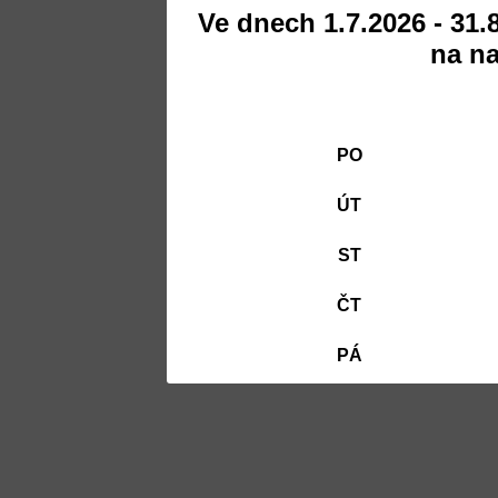
Ve dnech 1.7.2026 - 31.
na na
PO
ÚT
ST
ČT
PÁ