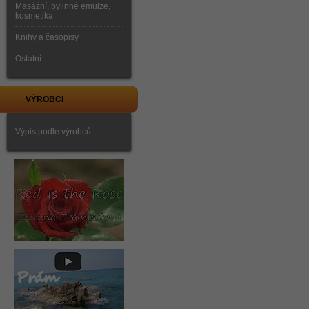
Masážní, bylinné emulze,
kosmetika
Knihy a časopisy
Ostatní
VÝROBCI
Výpis podle výrobců