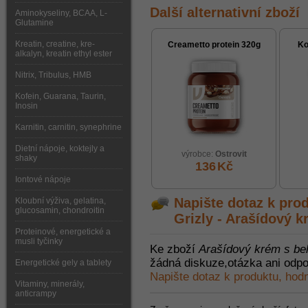
Další alternativní zboží
Aminokyseliny, BCAA, L-
Glutamine
Kreatin, creatine, kre-
Creametto protein 320g
Ko
alkalyn, kreatin ethyl ester
Nitrix, Tribulus, HMB
Kofein, Guarana, Taurin,
Inosin
Karnitin, carnitin, synephrine
Dietní nápoje, koktejly a
výrobce:
Ostrovit
shaky
136
Kč
Iontové nápoje
Napište dotaz k pro
Kloubní výživa, gelatina,
glucosamin, chondroitin
Grizly - Arašídový 
Proteinové, energetické a
musli tyčinky
Ke zboží
Arašídový krém s be
žádná diskuze,otázka ani odpo
Energetické gely a tablety
Napište dotaz k produktu, hod
Vitaminy, minerály,
anticrampy