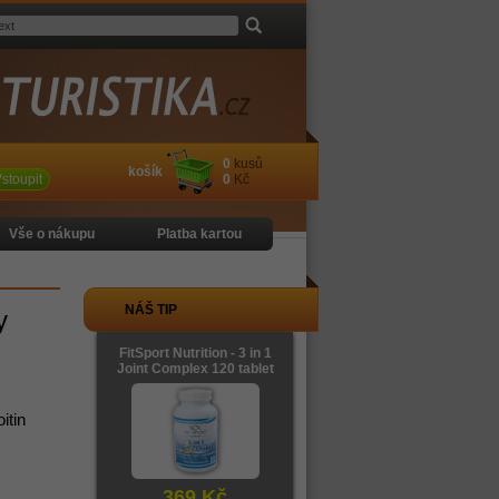
0
kusů
košík
stoupit
0
Kč
Vše o nákupu
Platba kartou
NÁŠ TIP
y
FitSport Nutrition - 3 in 1
Joint Complex 120 tablet
itin
369 Kč