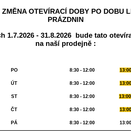
ište dotaz k produktu, hodnocení nebo recenzi
FitSport Nutrition
 ZMĚNA OTEVÍRACÍ DOBY PO DOBU L
00% Pure Marine Beauty Collagen 250g Bioaktivní kolagen.pepti
RISOL
PRÁZDNIN
x100% Pure Marine Beauty Collagen 250g Bioaktivní kolagen.peptidy VERISOL
ne
ádná diskuze,otázka ani odpověď. Buďte první.
h 1.7.2026 - 31.8.2026 bude tato otevír
taz k produktu, hodnocení nebo recenzi.
na naší prodejně :
 a složení zboží, fotografií a cen vyhrazena. Etiketa výrobku a jeho balení se může lišit od zob
slosti na aktuálním balení od výrobce
PO
8:30 - 12:00
13:00
ÚT
8:30 - 12:00
13:00
ST
8:30 - 12:00
13:00
ČT
8:30 - 12:00
13:00
PÁ
8:30 - 12:00
13:00