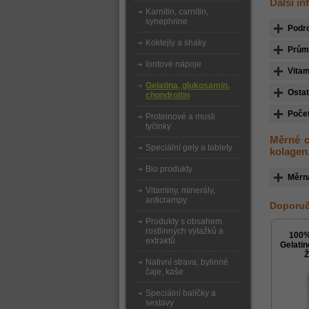
Další i
Karnitin, carnitin,
synephrine
Podr
Koktejly a shaky
Průmě
Iontové nápoje
Vitam
Gelatina, glukosamin,
Ostat
chondroitin
Počet
Proteinové a musli
tyčinky
Měrné c
Speciální gely a tablety
kolagen
Bio produkty
Měrn
Vitaminy, minerály,
anticrampy
Doporuč
Produkty s obsahem
rostlinných výtažků a
100%
extraktů
Gelatin
Ž
Nativní strava, bylinné
čaje, kaše
Speciální balíčky a
sestavy