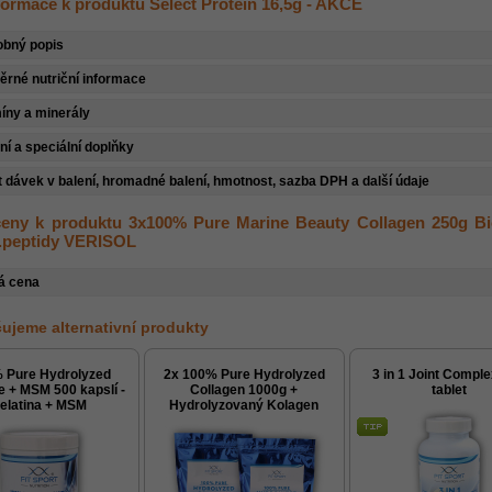
nformace k produktu Select Protein 16,5g - AKCE
obný popis
rné nutriční informace
íny a minerály
ní a speciální doplňky
 dávek v balení, hromadné balení, hmotnost, sazba DPH a další údaje
eny k produktu 3x100% Pure Marine Beauty Collagen 250g Bio
.peptidy VERISOL
á cena
ujeme alternativní produkty
 Pure Hydrolyzed
2x 100% Pure Hydrolyzed
3 in 1 Joint Compl
e + MSM 500 kapslí -
Collagen 1000g +
tablet
elatina + MSM
Hydrolyzovaný Kolagen