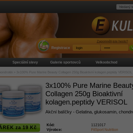
Zapomněli jste heslo?
Registrace
V
Speciální slevy
Galerie sportovců
Velkoobchod
ondroitin
>
3x100% Pure Marine Beauty Collagen 250g Bioaktivní kolagen.peptidy VERISOL
3x100% Pure Marine Beaut
Collagen 250g Bioaktivní
kolagen.peptidy VERISOL
Akční balíčky - Gelatina, glukosamin, chondro
Kód:
1121017
ÁREK za 19 Kč
Výrobce:
FitSport Nutrition