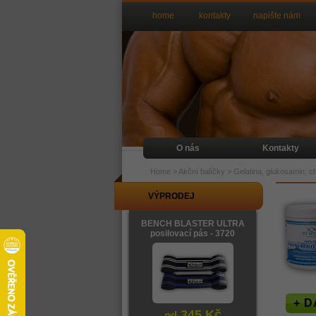
home
kontakty
napište nám
O nás
Kontakty
Home
>
Akční balíčky
>
Gelatina, glukosamin, ch
VÝPRODEJ
BENCH BLASTER ULTRA
posilovací pás - 3720
+ D
345 Kč
od