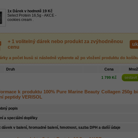
1x Dárek v hodnotě 19 Kč
Select Protein 16,5g - AKCE -
cookies cream .
+ 1 volitelný dárek nebo produkt za zvýhodněnou
uk
cenu
árky a počet kusů
si následně vyberete až po vložení produktu
do košík
Druh
Cena
Množ
1 799 Kč
sestavit
nformace k produktu 100% Pure Marine Beauty Collagen 250g bi
ní peptidy VERISOL
obný popis
ní a speciální doplňky
 dávek v balení, hromadné balení, hmotnost, sazba DPH a další údaje