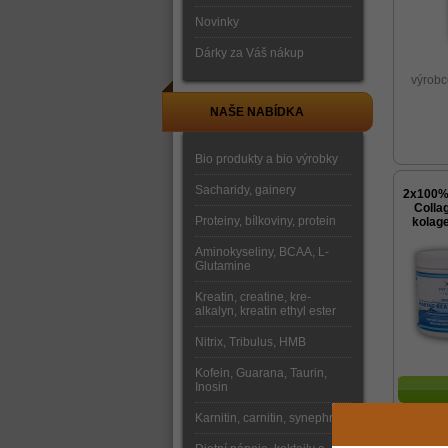
Novinky
Dárky za Váš nákup
výrobc
NAŠE NABÍDKA
Bio produkty a bio výrobky
Sacharidy, gainery
2x100%
Colla
Proteiny, bílkoviny, protein
kolag
Aminokyseliny, BCAA, L-
Glutamine
Kreatin, creatine, kre-
alkalyn, kreatin ethyl ester
Nitrix, Tribulus, HMB
Kofein, Guarana, Taurin,
Inosin
výrobc
Karnitin, carnitin, synephrine