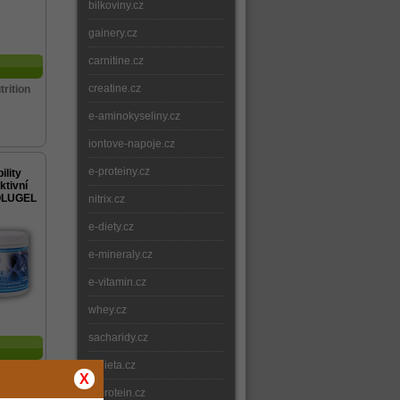
bilkoviny.cz
gainery.cz
carnitine.cz
creatine.cz
trition
e-aminokyseliny.cz
iontove-napoje.cz
e-proteiny.cz
lity
ktivní
SOLUGEL
nitrix.cz
e-diety.cz
e-mineraly.cz
e-vitamin.cz
whey.cz
sacharidy.cz
e-dieta.cz
trition
X
e-protein.cz