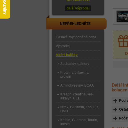
další výprodej
NEPŘEHLÉDNĚTE
Časově zvýhodněná cena
Výprodej
D
Akční balíčky
Sacharidy, gainery
Proteiny, bílkoviny,
protein
Další i
Aminokyseliny, BCAA
kolagen
Kreatin, creatine, kre-
alkalyn, CEE
Podr
Nitrix, Glutamin, Tribulus,
Ostat
HMB
Počet
Kofein, Guarana, Taurin,
Inosin