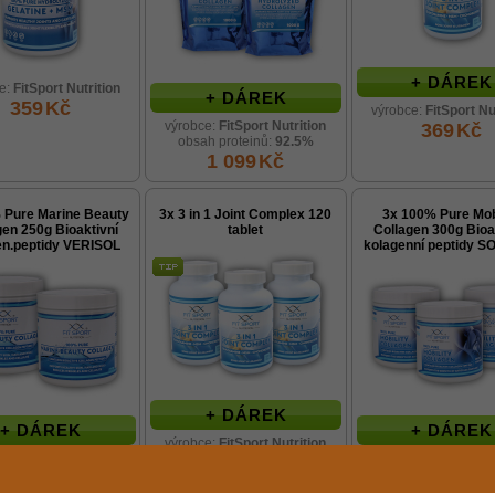
+ DÁREK
e:
FitSport Nutrition
+ DÁREK
359
Kč
výrobce:
FitSport Nu
výrobce:
FitSport Nutrition
369
Kč
obsah proteinů:
92.5%
1 099
Kč
 Pure Marine Beauty
3x 3 in 1 Joint Complex 120
3x 100% Pure Mobi
gen 250g Bioaktivní
tablet
Collagen 300g Bioa
en.peptidy VERISOL
kolagenní peptidy 
+ DÁREK
+ DÁREK
+ DÁREK
výrobce:
FitSport Nutrition
e:
FitSport Nutrition
výrobce:
FitSport Nu
939
Kč
1 259
Kč
1 159
Kč