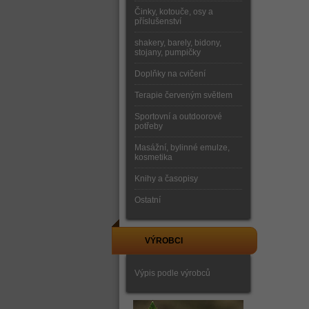
Činky, kotouče, osy a
příslušenství
shakery, barely, bidony,
stojany, pumpičky
Doplňky na cvičení
Terapie červeným světlem
Sportovní a outdoorové
potřeby
Masážní, bylinné emulze,
kosmetika
Knihy a časopisy
Ostatní
VÝROBCI
Výpis podle výrobců