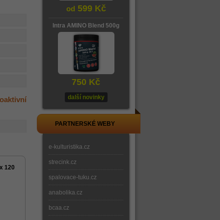
599 Kč
od
Intra AMINO Blend 500g
750 Kč
další novinky
aktivní
PARTNERSKÉ WEBY
e-kulturistika.cz
strecink.cz
ex 120
spalovace-tuku.cz
anabolika.cz
bcaa.cz