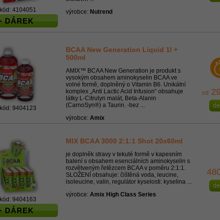
kód: 4104051
výrobce:
Nutrend
+ DÁREK
BCAA New Generation Liquid 1l +
500ml
AMIX™ BCAA New Generation je produkt s
vysokým obsahem aminokyselin BCAA ve
volné formě, doplněný o Vitamin B6. Unikátní
29
komplex „Anti Lactic Acid Infusion“ obsahuje
od
látky L-Citrulyn malát, Beta-Alanin
(CarnoSyn®) a Taurin. -bez ...
de
kód: 9404123
výrobce:
Amix
MIX BCAA 3000 2:1:1 Shot 20x60ml
je doplněk stravy v tekuté formě v kapesním
balení s obsahem esenciálních aminokyselin s
rozvětveným řetězcem BCAA v poměru 2:1:1.
48
SLOŽENÍ obsahuje: čištěná voda, leucine,
isoleucine, valin, regulátor kyselosti: kyselina ...
de
výrobce:
Amix High Class Series
kód: 9404163
+ DÁREK