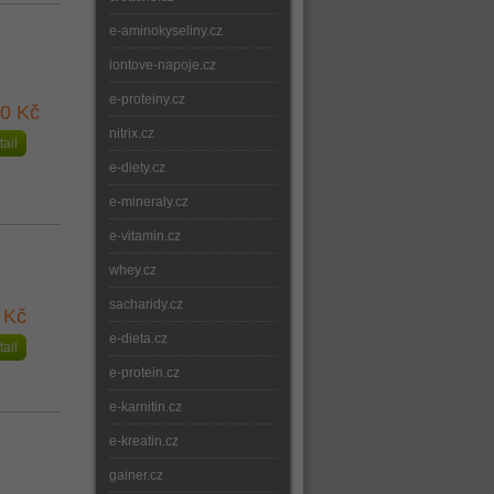
e-aminokyseliny.cz
iontove-napoje.cz
e-proteiny.cz
90 Kč
nitrix.cz
tail
e-diety.cz
e-mineraly.cz
e-vitamin.cz
whey.cz
sacharidy.cz
 Kč
e-dieta.cz
tail
e-protein.cz
e-karnitin.cz
e-kreatin.cz
gainer.cz