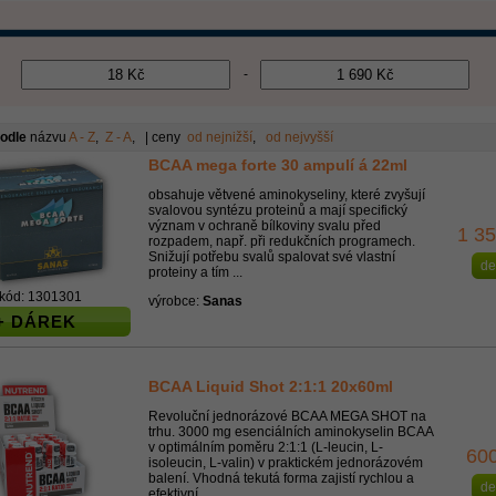
-
podle
názvu
A - Z
,
Z - A
, | ceny
od nejnižší
,
od nejvyšší
BCAA mega forte 30 ampulí á 22ml
obsahuje větvené aminokyseliny, které zvyšují
svalovou syntézu proteinů a mají specifický
význam v ochraně bílkoviny svalu před
1 3
rozpadem, např. při redukčních programech.
Snižují potřebu svalů spalovat své vlastní
de
proteiny a tím ...
kód: 1301301
výrobce:
Sanas
+ DÁREK
BCAA Liquid Shot 2:1:1 20x60ml
Revoluční jednorázové BCAA MEGA SHOT na
trhu. 3000 mg esenciálních aminokyselin BCAA
v optimálním poměru 2:1:1 (L-leucin, L-
60
isoleucin, L-valin) v praktickém jednorázovém
balení. Vhodná tekutá forma zajistí rychlou a
de
efektivní ...