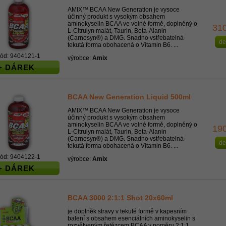
AMIX™ BCAA New Generation je vysoce
účinný produkt s vysokým obsahem
aminokyselin BCAA ve volné formě, doplněný o
31
L-Citrulyn malát, Taurin, Beta-Alanin
(Carnosyn®) a DMG. Snadno vstřebatelná
de
tekutá forma obohacená o Vitamin B6. ...
ód: 9404121-1
výrobce:
Amix
+ DÁREK
BCAA New Generation Liquid 500ml
AMIX™ BCAA New Generation je vysoce
účinný produkt s vysokým obsahem
aminokyselin BCAA ve volné formě, doplněný o
19
L-Citrulyn malát, Taurin, Beta-Alanin
(Carnosyn®) a DMG. Snadno vstřebatelná
de
tekutá forma obohacená o Vitamin B6. ...
ód: 9404122-1
výrobce:
Amix
+ DÁREK
BCAA 3000 2:1:1 Shot 20x60ml
je doplněk stravy v tekuté formě v kapesním
balení s obsahem esenciálních aminokyselin s
rozvětveným řetězcem BCAA v poměru 2:1:1.