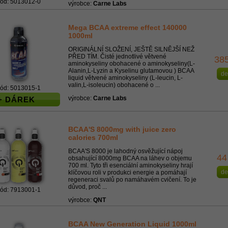
ód: 5013012-0
výrobce:
Carne Labs
Mega BCAA extreme effect 140000
1000ml
ORIGINÁLNÍ SLOŽENÍ, JEŠTĚ SILNĚJŠÍ NEŽ
PŘED TÍM. Čisté jednotlivé větvené
38
aminokyseliny obohacené o aminokyseliny(L-
Alanin,L-Lyzin a Kyselinu glutamovou ) BCAA
de
liquid větvené aminokyseliny (L-leucin, L-
valin,L-isoleucin) obohacené o ...
ód: 5013015-1
výrobce:
Carne Labs
+ DÁREK
BCAA'S 8000mg with juice zero
calories 700ml
BCAA'S 8000 je lahodný osvěžující nápoj
44
obsahující 8000mg BCAA na láhev o objemu
700 ml. Tyto tři esenciální aminokyseliny hrají
de
klíčovou roli v produkci energie a pomáhají
regeneraci svalů po namáhavém cvičení. To je
důvod, proč ...
ód: 7913001-1
výrobce:
QNT
BCAA New Generation Liquid 1000ml