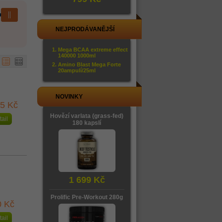
NEJPRODÁVANĚJŠÍ
Mega BCAA extreme effect
140000 1000ml
Amino Blast Mega Forte
20ampulí/25ml
NOVINKY
55 Kč
Hovězí varlata (grass-fed)
tail
180 kapslí
1 699 Kč
Prolific Pre-Workout 280g
0 Kč
tail