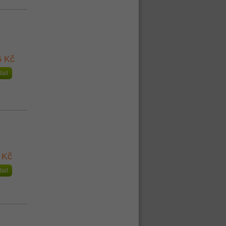
5 Kč
tail
 Kč
tail