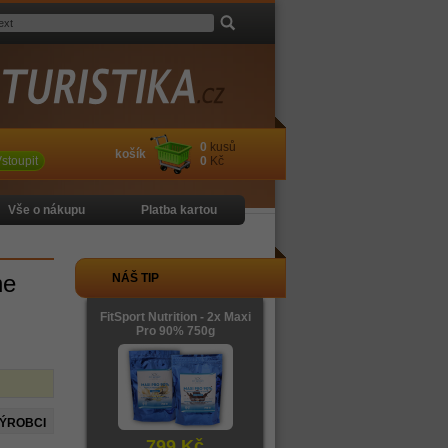
0
kusů
košík
stoupit
0
Kč
Vše o nákupu
Platba kartou
ne
NÁŠ TIP
FitSport Nutrition - 2x Maxi
Pro 90% 750g
VÝROBCI
799 Kč