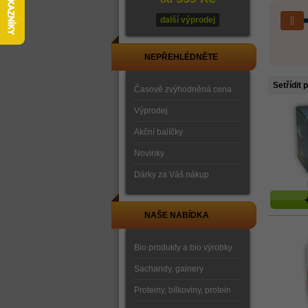
další výprodej
NEPŘEHLÉDNĚTE
Setřídit 
Časově zvýhodněná cena
Výprodej
Akční balíčky
Novinky
Dárky za Váš nákup
NAŠE NABÍDKA
Bio produkty a bio výrobky
Sacharidy, gainery
Proteiny, bílkoviny, protein