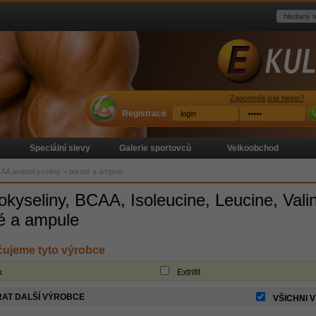
Zapomněli jste heslo?
Registrace
V
Speciální slevy
Galerie sportovců
Velkoobchod
AA aminokyseliny
>
tekuté a ampule
kyseliny, BCAA, Isoleucine, Leucine, Vali
é a ampule
ujeme tyto výrobce
x
Extrifit
AT DALŠÍ VÝROBCE
VŠICHNI 