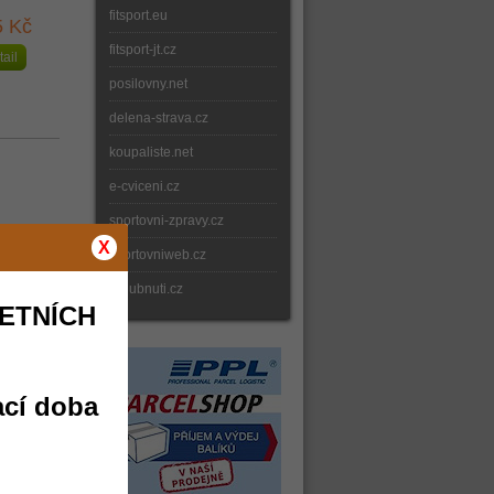
fitsport.eu
5 Kč
fitsport-jt.cz
tail
posilovny.net
delena-strava.cz
koupaliste.net
e-cviceni.cz
sportovni-zpravy.cz
5 Kč
X
sportovniweb.cz
tail
e-hubnuti.cz
ETNÍCH
ací doba
9 Kč