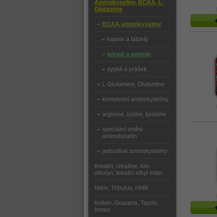
Aminokyseliny, BCAA, L-
Glutamine
BCAA aminokyseliny
kapsle a tablety
tekuté a ampule
sypké a prášek
L-Glutamine, Glutamine
komplexní aminokyseliny
arginine, lysine, tyrosine
speciální směsi
aminokyselin
jednotlivé aminokyseliny
Kreatin, creatine, kre-
alkalyn, kreatin ethyl ester
Nitrix, Tribulus, HMB
Kofein, Guarana, Taurin,
Inosin