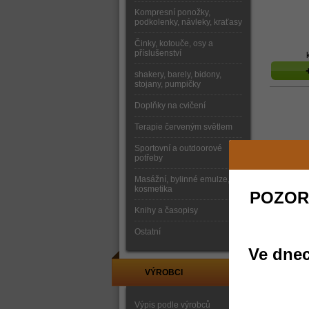
Kompresní ponožky,
podkolenky, návleky, kraťasy
Činky, kotouče, osy a
příslušenství
shakery, barely, bidony,
stojany, pumpičky
Doplňky na cvičení
Terapie červeným světlem
Sportovní a outdoorové
potřeby
Masážní, bylinné emulze,
kosmetika
POZOR
Knihy a časopisy
Ostatní
Ve dnec
VÝROBCI
Výpis podle výrobců