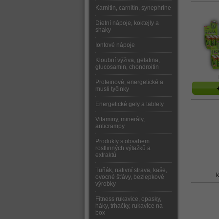
Karnitin, carnitin, synephrine
Dietní nápoje, koktejly a
shaky
Iontové nápoje
Kloubní výživa, gelatina,
glucosamin, chondroitin
Proteinové, energetické a
musli tyčinky
Energetické gely a tablety
Vitaminy, minerály,
anticrampy
Produkty s obsahem
rostlinných výtažků a
extraktů
Tuňák, nativní strava, kaše,
ovocné šťávy, bezlepkové
výrobky
Fitness rukavice, opasky,
háky, trhačky, rukavice na
box