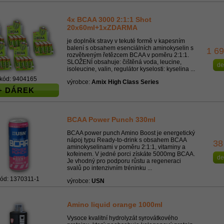
4x BCAA 3000 2:1:1 Shot
20x60ml+1xZDARMA
je doplněk stravy v tekuté formě v kapesním
balení s obsahem esenciálních aminokyselin s
1 6
rozvětveným řetězcem BCAA v poměru 2:1:1.
SLOŽENÍ obsahuje: čištěná voda, leucine,
de
isoleucine, valin, regulátor kyselosti: kyselina ...
kód: 9404165
výrobce:
Amix High Class Series
+ DÁREK
BCAA Power Punch 330ml
BCAA power punch Amino Boost je energetický
nápoj typu Ready-to-drink s obsahem BCAA
38
aminokyselinami v poměru 2:1:1, vitaminy a
kofeinem. V jedné porci získáte 5000mg BCAA.
de
Je vhodný pro podporu růstu a regeneraci
svalů po intenzivním tréninku ...
kód: 1370311-1
výrobce:
USN
Amino liquid orange 1000ml
Vysoce kvalitní hydrolyzát syrovátkového