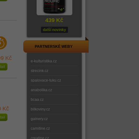
439 Kč
další novinky
PARTNERSKÉ WEBY
9 Kč
e-kulturistika.cz
tail
strecink.cz
spalovace-tuku.cz
anabolika.cz
bcaa.cz
0 Kč
bilkoviny.cz
tail
gainery.cz
carnitine.cz
creatine.cz