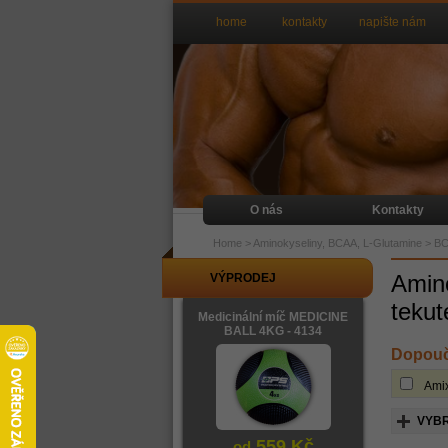
home
kontakty
napište nám
O nás
Kontakty
Home
>
Aminokyseliny, BCAA, L-Glutamine
>
BC
Amino
VÝPRODEJ
tekut
Medicinální míč MEDICINE
BALL 4KG - 4134
Dopouč
Ami
VYBR
559 Kč
od