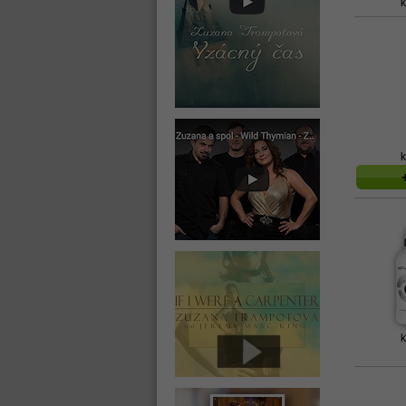
k
k
k