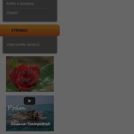
Knihy a časopisy
Ostatní
VÝROBCI
Výpis podle výrobců