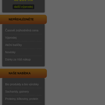
další výprodej
NEPŘEHLÉDNĚTE
Časově zvýhodněná cena
Výprodej
Akční balíčky
Novinky
Dárky za Váš nákup
NAŠE NABÍDKA
Bio produkty a bio výrobky
Sacharidy, gainery
Proteiny, bílkoviny, protein