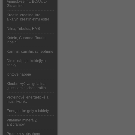
Aminokyseliny, BCAA, L-
Glutamine
Kreatin, creatine, kre-
alkalyn, kreatin ethyl ester
Nitrix, Tribulus, HMB
Kofein, Guarana, Taurin,
Inosin
Karnitin, carnitin, synephrine
Dietní nápoje, koktejly a
shaky
Iontové nápoje
Kloubní výživa, gelatina,
glucosamin, chondroitin
Proteinové, energetické a
musli tyčinky
Energetické gely a tablety
Vitaminy, minerály,
anticrampy
Produkty s obsahem