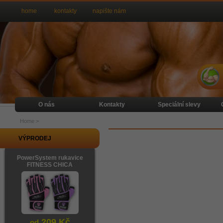
home
kontakty
napište nám
O nás
Kontakty
Speciální slevy
Home
>
VÝPRODEJ
PowerSystem rukavice
FITNESS CHICA
209 Kč
od