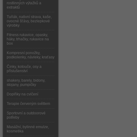
rostlinných výtažků a
extraktů
Tuňák, nativní strava, kaše,
ovocné šťávy, bezlepkové
výrobky
Fitness rukavice, opasky,
háky, trhačky, rukavice na
box
Kompresní ponožky,
podkolenky, návleky, kraťasy
Činky, kotouče, osy a
příslušenství
shakery, barely, bidony,
stojany, pumpičky
Doplňky na cvičení
Terapie červeným světlem
Sportovní a outdoorové
potřeby
Masážní, bylinné emulze,
kosmetika