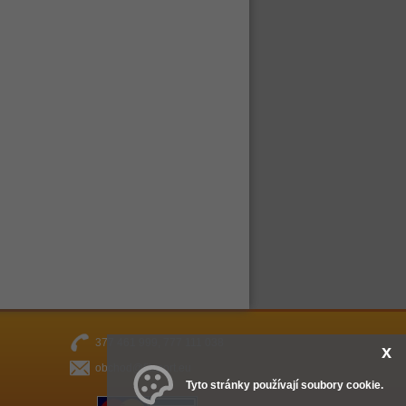
377 461 999, 777 111 038
x
obchod@fitsport.eu
Tyto stránky používají soubory cookie.