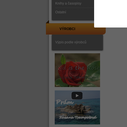
Knihy a časopisy
Ostatní
VÝROBCI
Výpis podle výrobců