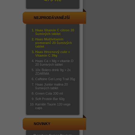
NEJPRODÁVANĚJŠÍ
Haas Vitamin C citron 20
šumivých tablet
Haas Multivitamin
pomeranč 20 šumivých
tablet
Haas Hroznový cukr +
Vitamin C 39g
Haas Ca + Mg + vitamin D
20 šumivých tablet
10x Bolero drink 9g + 2x
ZDARMA
Caffeine Gel Long Trail 35g
Haas Junior malina 20
šumivých tablet
Green Cola 330 ml
Soft Protein Bar 60g
Karnitin Taurin 120 vege
caps
NOVINKY