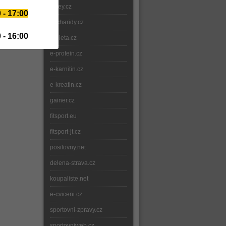
whey.cz
 - 17:00
sacharidy.cz
 - 16:00
e-dieta.cz
e-protein.cz
e-karnitin.cz
e-kreatin.cz
gainer.cz
fitsport.eu
fitsport-jt.cz
posilovny.net
delena-strava.cz
koupaliste.net
e-cviceni.cz
sportovni-zpravy.cz
sportovniweb.cz