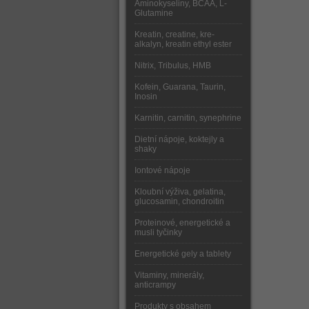
Aminokyseliny, BCAA, L-
Glutamine
Kreatin, creatine, kre-
alkalyn, kreatin ethyl ester
Nitrix, Tribulus, HMB
Kofein, Guarana, Taurin,
Inosin
Karnitin, carnitin, synephrine
Dietní nápoje, koktejly a
shaky
Iontové nápoje
Kloubní výživa, gelatina,
glucosamin, chondroitin
Proteinové, energetické a
musli tyčinky
Energetické gely a tablety
Vitaminy, minerály,
anticrampy
Produkty s obsahem