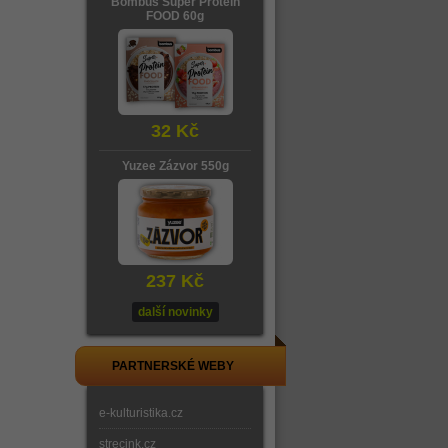
Bombus Super Protein
FOOD 60g
32 Kč
Yuzee Zázvor 550g
237 Kč
další novinky
PARTNERSKÉ WEBY
e-kulturistika.cz
strecink.cz