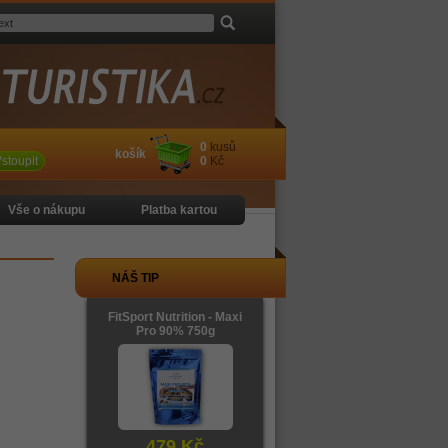
0
kusů
košík
stoupit
0
Kč
Vše o nákupu
Platba kartou
NÁŠ TIP
FitSport Nutrition - Maxi
Pro 90% 750g
479 Kč