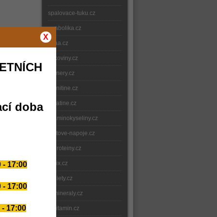
spalovace-tuku.cz
anabolika.cz
X
bcaa.cz
bilkoviny.cz
ETNÍCH
gainery.cz
carnitine.cz
creatine.cz
ací doba
e-aminokyseliny.cz
iontove-napoje.cz
e-proteiny.cz
nitrix.cz
 - 17:00
e-diety.cz
 - 17:00
e-mineraly.cz
 - 17:00
e-vitamin.cz