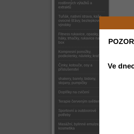
rostlinných výtažků a
extraktů
Tuňák, nativní strava, kaše,
ovocné šťávy, bezlepkové
výrobky
Fitness rukavice, opasky,
háky, trhačky, rukavice na
POZOR
box
Kompresní ponožky,
podkolenky, návleky, kraťasy
Ve dnec
Činky, kotouče, osy a
příslušenství
shakery, barely, bidony,
stojany, pumpičky
Doplňky na cvičení
Terapie červeným světlem
Sportovní a outdoorové
potřeby
Masážní, bylinné emulze,
kosmetika