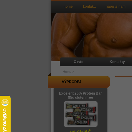
home
kontakty
napište nám
O nás
Kontakty
Home
>
VÝPRODEJ
Excelent 25% Protein Bar
85g gluten free
45 Kč
od