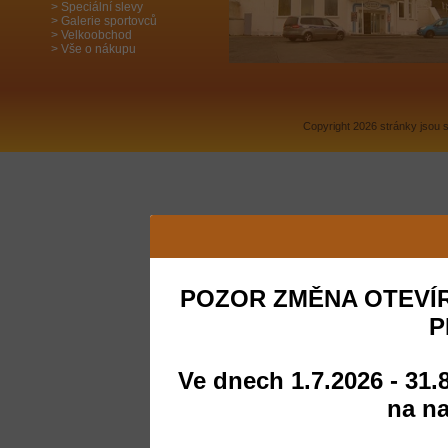
Speciální slevy
Galerie sportovců
Velkoobchod
Vše o nákupu
Copyright 2026 stránky jsou
POZOR ZMĚNA OTEVÍR
P
Ve dnech 1.7.2026 - 31.
na na