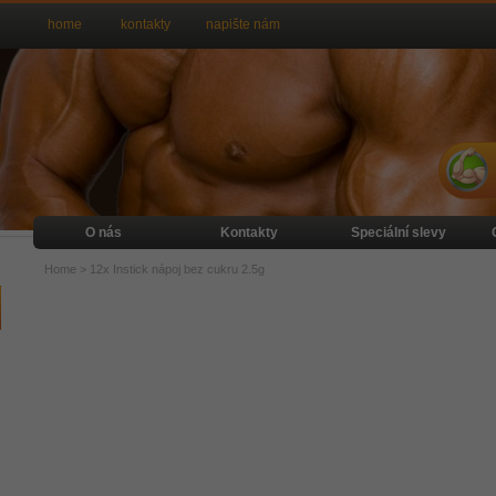
home
kontakty
napište nám
O nás
Kontakty
Speciální slevy
Home
>
12x Instick nápoj bez cukru 2.5g