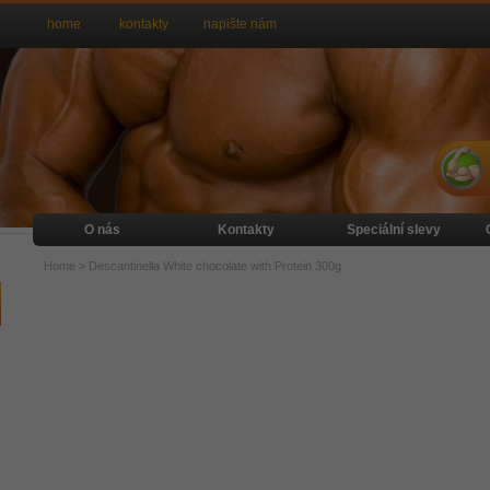
home
kontakty
napište nám
O nás
Kontakty
Speciální slevy
Home
>
Descantinella White chocolate with Protein 300g