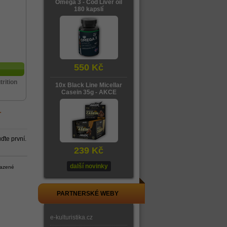
Omega 3 - Cod Liver oil
180 kapslí
550 Kč
trition
10x Black Line Micellar
Casein 35g - AKCE
-
ďte první.
239 Kč
další novinky
razené
PARTNERSKÉ WEBY
e-kulturistika.cz