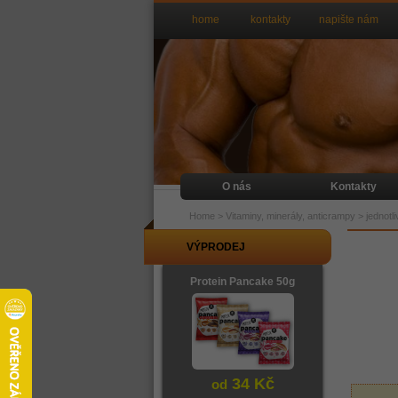
home
kontakty
napište nám
O nás
Kontakty
Home
>
Vitaminy, minerály, anticrampy
>
jednotl
VÝPRODEJ
Protein Pancake 50g
34 Kč
od