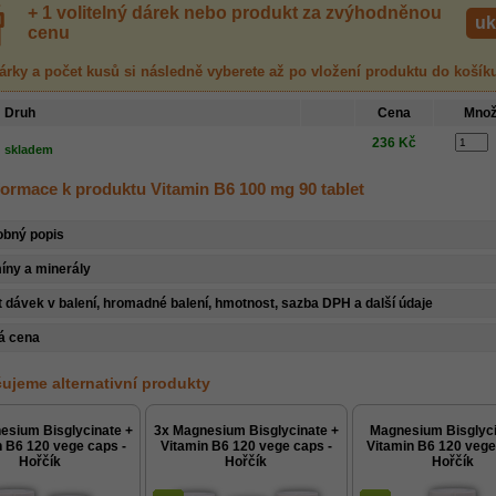
+ 1 volitelný dárek nebo produkt za zvýhodněnou
uk
cenu
árky a počet kusů
si následně vyberete až po vložení produktu
do košík
Druh
Cena
Množ
236 Kč
skladem
nformace k produktu Vitamin B6 100 mg 90 tablet
obný popis
íny a minerály
 dávek v balení, hromadné balení, hmotnost, sazba DPH a další údaje
á cena
ujeme alternativní produkty
esium Bisglycinate +
3x Magnesium Bisglycinate +
Magnesium Bisglyci
n B6 120 vege caps -
Vitamin B6 120 vege caps -
Vitamin B6 120 vege
Hořčík
Hořčík
Hořčík