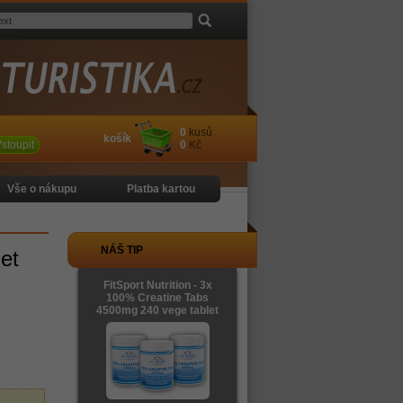
0
kusů
košík
stoupit
0
Kč
Vše o nákupu
Platba kartou
NÁŠ TIP
et
FitSport Nutrition - 3x
100% Creatine Tabs
4500mg 240 vege tablet