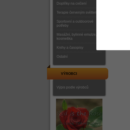
Doplňky na cvičení
Terapie červeným světlem
Sportovní a outdoorové
potřeby
Masážní, bylinné emulze,
kosmetika
Knihy a časopisy
Ostatní
VÝROBCI
Výpis podle výrobců