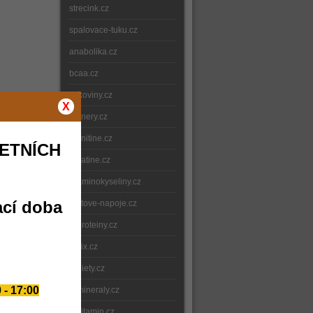
strecink.cz
spalovace-tuku.cz
anabolika.cz
bcaa.cz
bilkoviny.cz
X
gainery.cz
carnitine.cz
ETNÍCH
creatine.cz
e-aminokyseliny.cz
ací doba
iontove-napoje.cz
e-proteiny.cz
nitrix.cz
e-diety.cz
 - 17:00
e-mineraly.cz
e-vitamin.cz