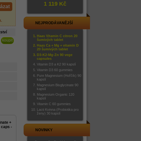
1 119 Kč
ázat
u
.
NEJPRODÁVANĚJŠÍ
ství
Haas Vitamin C citron 20
šumivých tablet
Haas Ca + Mg + vitamin D
20 šumivých tablet
D3-K2-Mg-Zn 90 vege
capsules
Vitamin D3 a K2 90 kapslí
Vitamin D3 60 gummies
Pure Magnesium (Hořčík) 90
kapslí
Magnesium Bisglycinate 90
kapslí
Magnesium Organic 120
kapslí
Vitamin C 60 gummies
Lacti Kvinna (Probiotika pro
ženy) 30 kapslí
nate +
 caps -
NOVINKY