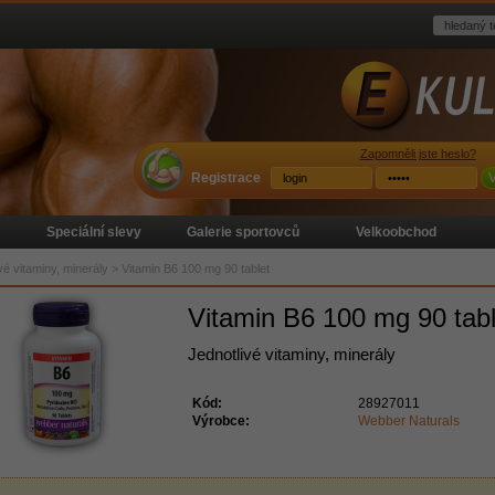
Zapomněli jste heslo?
Registrace
V
Speciální slevy
Galerie sportovců
Velkoobchod
ivé vitaminy, minerály
>
Vitamin B6 100 mg 90 tablet
Vitamin B6 100 mg 90 tabl
Jednotlivé vitaminy, minerály
Kód:
28927011
Výrobce:
Webber Naturals