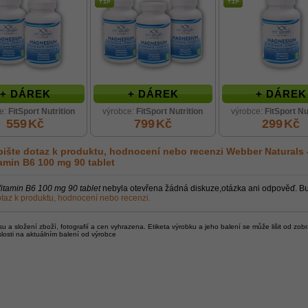
+ DÁREK
+ DÁREK
+ DÁREK
e:
FitSport Nutrition
výrobce:
FitSport Nutrition
výrobce:
FitSport Nu
559
Kč
799
Kč
299
Kč
ište dotaz k produktu, hodnocení nebo recenzi
Webber Naturals 
amin B6 100 mg 90 tablet
itamin B6 100 mg 90 tablet
nebyla otevřena žádná diskuze,otázka ani odpověď. Bu
taz k produktu, hodnocení nebo recenzi.
 a složení zboží, fotografií a cen vyhrazena. Etiketa výrobku a jeho balení se může lišit od zob
slosti na aktuálním balení od výrobce