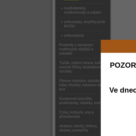
multivitaminy,
multiminerály a ostatní
anticrampy, doplňky proti
křečím
antioxidanty
Produkty s obsahem
rostlinných výtažků a
extraktů
Tuňák, nativní strava, kaše,
POZOR
ovocné šťávy, bezlepkové
výrobky
Fitness rukavice, opasky,
háky, trhačky, rukavice na
Ve dnec
box
Kompresní ponožky,
podkolenky, návleky, kraťasy
Činky, kotouče, osy a
příslušenství
shakery, barely, bidony,
stojany, pumpičky