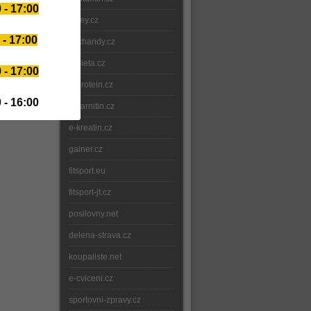
 - 17:00
whey.cz
 - 17:00
sacharidy.cz
e-dieta.cz
 - 17:00
e-protein.cz
 - 16:00
e-karnitin.cz
e-kreatin.cz
gainer.cz
fitsport.eu
fitsport-jt.cz
posilovny.net
delena-strava.cz
koupaliste.net
e-cviceni.cz
sportovni-zpravy.cz