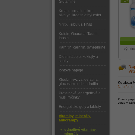
Glutamine
Kreatin, creatine, kre-
alkalyn, kreatin ethyl ester
Nitrix, Tribulus, HMB
Kofein, Guarana, Taurin,
Inosin
Karnitin, carnitin, synephrine
výrobc
Dietní nápoje, koktejly a
shaky
Nap
Iontové nápoje
Vit
Kloubní výživa, gelatina,
Ke zboží
V
glucosamin, chondroitin
Napište do
Proteinové, energetické a
musli tyčinky
Změna popisu
verze v závi
Energetické gely a tablety
Vitaminy, minerály,
anticrampy
jednotlivé vitaminy,
minerály