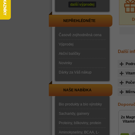
další výprodej
D
NEPŘEHLÉDNĚTE
Časově zvýhodněná cena
Výprodej
Další i
Akční balíčky
Novinky
Podr
Dárky za Váš nákup
Vitam
Počet
NAŠE NABÍDKA
Měrn
Doporuč
Bio produkty a bio výrobky
Sacharidy, gainery
2x Magn
Vitami
Proteiny, bílkoviny, protein
Aminokyseliny, BCAA, L-