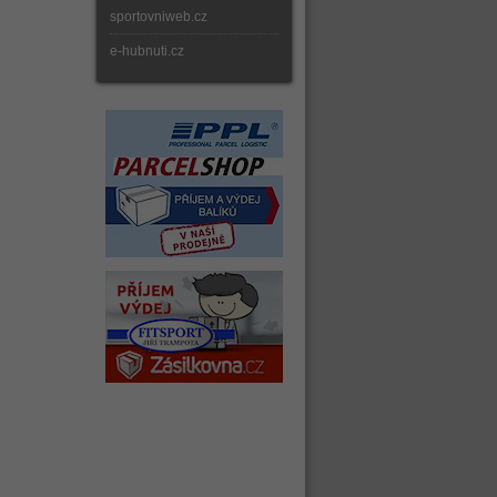
sportovniweb.cz
e-hubnuti.cz