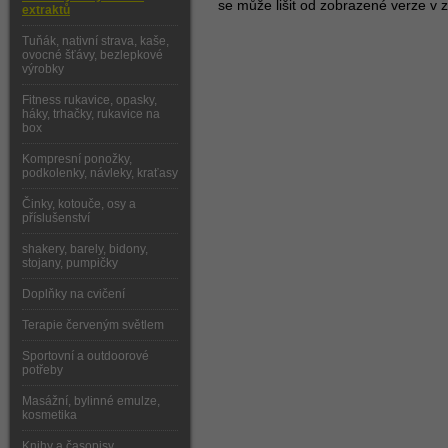
se může lišit od zobrazené verze v z
extraktů
Tuňák, nativní strava, kaše,
ovocné šťávy, bezlepkové
výrobky
Fitness rukavice, opasky,
háky, trhačky, rukavice na
box
Kompresní ponožky,
podkolenky, návleky, kraťasy
Činky, kotouče, osy a
příslušenství
shakery, barely, bidony,
stojany, pumpičky
Doplňky na cvičení
Terapie červeným světlem
Sportovní a outdoorové
potřeby
Masážní, bylinné emulze,
kosmetika
Knihy a časopisy