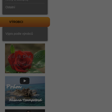
Ostatní
VÝROBCI
Výpis podle výrobců