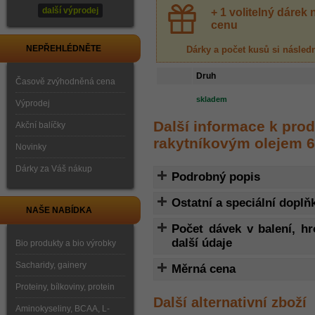
další výprodej
+ 1 volitelný dáre
cenu
NEPŘEHLÉDNĚTE
Dárky a počet kusů
si násled
Druh
Časově zvýhodněná cena
skladem
Výprodej
Další informace k pro
Akční balíčky
rakytníkovým olejem 6
Novinky
Dárky za Váš nákup
Podrobný popis
Ostatní a speciální doplň
NAŠE NABÍDKA
Počet dávek v balení, h
další údaje
Bio produkty a bio výrobky
Sacharidy, gainery
Měrná cena
Proteiny, bílkoviny, protein
Další alternativní zboží
Aminokyseliny, BCAA, L-