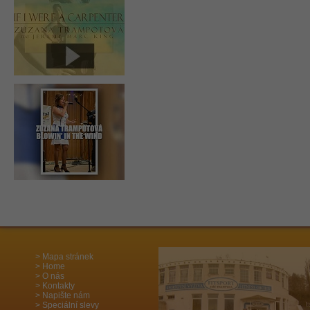
Mapa stránek
Home
O nás
Kontakty
Napište nám
Speciální slevy