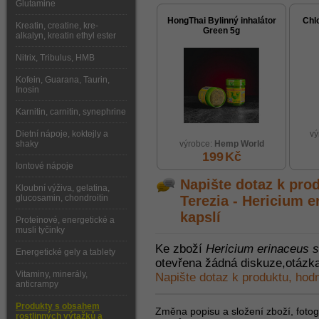
Glutamine
HongThai Bylinný inhalátor
Chl
Kreatin, creatine, kre-
Green 5g
alkalyn, kreatin ethyl ester
Nitrix, Tribulus, HMB
Kofein, Guarana, Taurin,
Inosin
Karnitin, carnitin, synephrine
Dietní nápoje, koktejly a
vý
shaky
výrobce:
Hemp World
199
Kč
Iontové nápoje
Napište dotaz k pro
Kloubní výživa, gelatina,
glucosamin, chondroitin
Terezia - Hericium 
kapslí
Proteinové, energetické a
musli tyčinky
Ke zboží
Hericium erinaceus s
Energetické gely a tablety
otevřena žádná diskuze,otázka
Vitaminy, minerály,
Napište dotaz k produktu, hod
anticrampy
Produkty s obsahem
Změna popisu a složení zboží, fotogr
rostlinných výtažků a