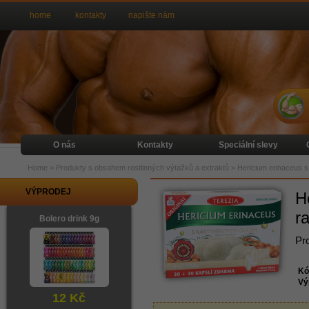
home
kontakty
napište nám
O nás
Kontakty
Speciální slevy
Home
>
Produkty s obsahem rostlinných výtažků a extraktů
>
Hericium erinaceus s
VÝPRODEJ
H
r
Bolero drink 9g
Pro
Kó
Vý
12 Kč