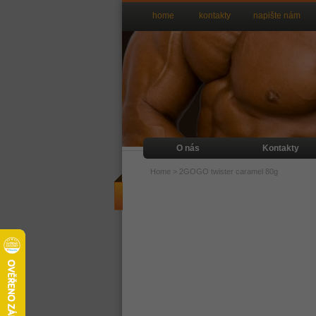
home
kontakty
napište nám
O nás
Kontakty
Home
>
2GOGO twister caramel 80g