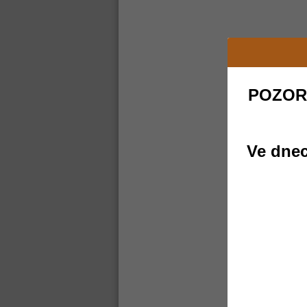
POZOR
Ve dnec