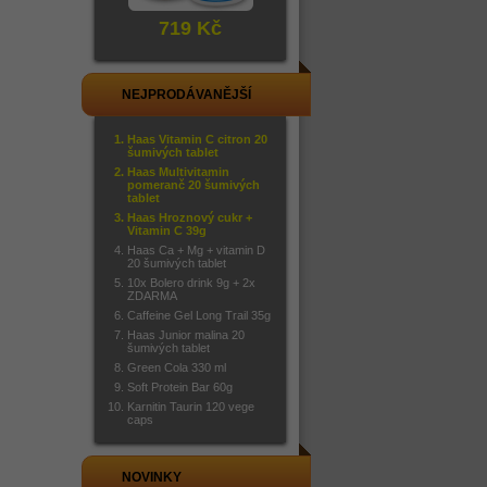
719 Kč
NEJPRODÁVANĚJŠÍ
Haas Vitamin C citron 20
šumivých tablet
Haas Multivitamin
pomeranč 20 šumivých
tablet
Haas Hroznový cukr +
Vitamin C 39g
Haas Ca + Mg + vitamin D
20 šumivých tablet
10x Bolero drink 9g + 2x
ZDARMA
Caffeine Gel Long Trail 35g
Haas Junior malina 20
šumivých tablet
Green Cola 330 ml
Soft Protein Bar 60g
Karnitin Taurin 120 vege
caps
NOVINKY