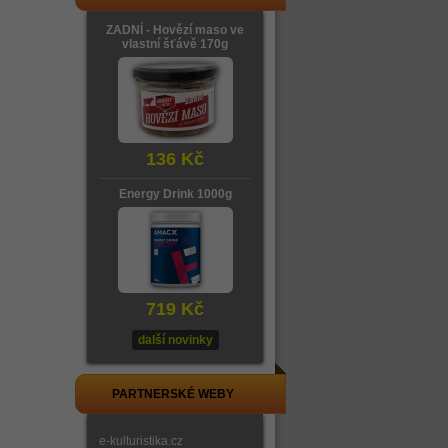
ZADNÍ - Hovězí maso ve
vlastní šťávě 170g
136 Kč
Energy Drink 1000g
719 Kč
další novinky
PARTNERSKÉ WEBY
e-kulturistika.cz