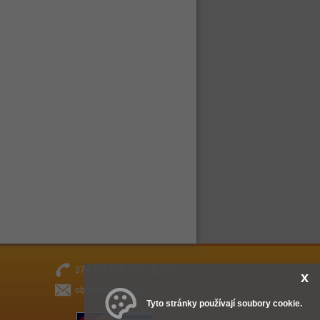
377 461 999, 777 111 038
x
obchod@fitsport.eu
Tyto stránky používají soubory cookie.