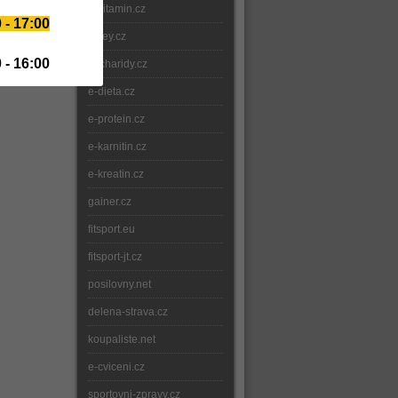
e-vitamin.cz
 - 17:00
whey.cz
 - 16:00
sacharidy.cz
e-dieta.cz
e-protein.cz
e-karnitin.cz
e-kreatin.cz
gainer.cz
fitsport.eu
fitsport-jt.cz
posilovny.net
delena-strava.cz
koupaliste.net
e-cviceni.cz
sportovni-zpravy.cz