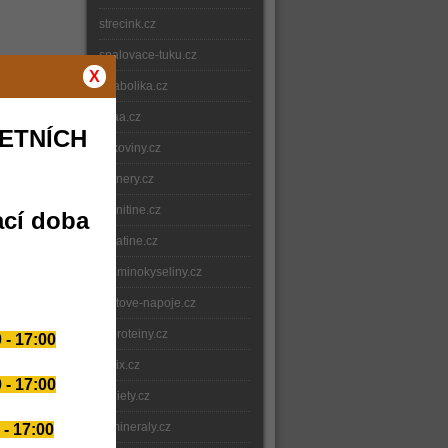
strecink.cz
spalovace-tuku.cz
X
anabolika.cz
bcaa.cz
ETNÍCH
bilkoviny.cz
gainery.cz
carnitine.cz
ací doba
creatine.cz
e-aminokyseliny.cz
iontove-napoje.cz
e-proteiny.cz
 - 17:00
nitrix.cz
 - 17:00
e-diety.cz
e-mineraly.cz
 - 17:00