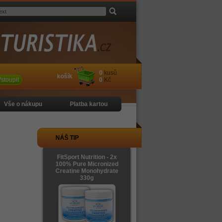
0
kusů
košík
stoupit
0
Kč
Vše o nákupu
Platba kartou
NÁŠ TIP
FitSport Nutrition - 2x
100% Pure Micronized
Creatine Monohydrate
330g