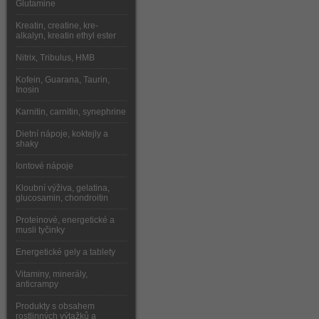
Glutamine
Kreatin, creatine, kre-
alkalyn, kreatin ethyl ester
Nitrix, Tribulus, HMB
Kofein, Guarana, Taurin,
Inosin
Karnitin, carnitin, synephrine
Dietní nápoje, koktejly a
shaky
Iontové nápoje
Kloubní výživa, gelatina,
glucosamin, chondroitin
Proteinové, energetické a
musli tyčinky
Energetické gely a tablety
Vitaminy, minerály,
anticrampy
Produkty s obsahem
rostlinných výtažků a