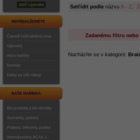
další výprodej
Setřídit podle
názvu
A - Z
,
Z
NEPŘEHLÉDNĚTE
Zadanému filtru nebo
Časově zvýhodněná cena
Výprodej
Nacházíte se v kategorii:
Brai
Akční balíčky
Novinky
Dárky za Váš nákup
NAŠE NABÍDKA
Bio produkty a bio výrobky
Sacharidy, gainery
Proteiny, bílkoviny, protein
Aminokyseliny, BCAA, L-