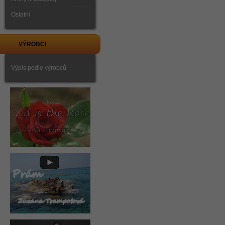
Ostatní
VÝROBCI
Výpis podle výrobců