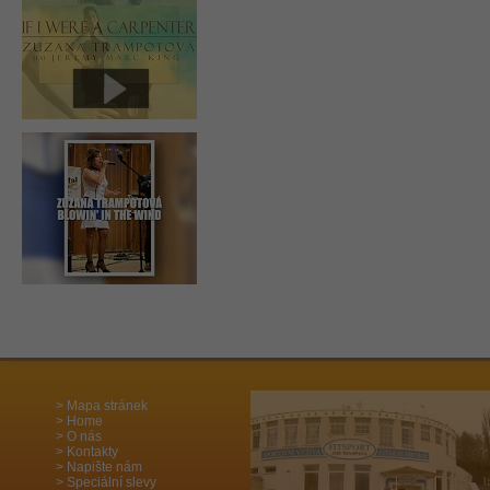
Mapa stránek
Home
O nás
Kontakty
Napište nám
Speciální slevy