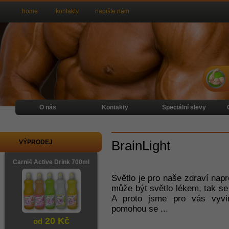
home
kontakty
napište nám
O nás
Kontakty
Speciální slevy
BrainLight
VÝPRODEJ
Carni4 Active Drink 700ml
Světlo je pro naše zdraví napr
může být světlo lékem, tak se
A proto jsme pro vás vyvin
pomohou se
...
20 Kč
od