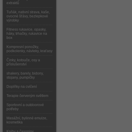
extraktů
Tuňák, nativní strava, kaše,
ovocné šťávy, bezlepkové
výrobky
Fitness rukavice, opasky,
háky, trhačky, rukavice na
box
Kompresní ponožky,
podkolenky, návleky, kraťasy
Činky, kotouče, osy a
příslušenství
shakery, barely, bidony,
stojany, pumpičky
Doplňky na cvičení
Terapie červeným světlem
Sportovní a outdoorové
potřeby
Masážní, bylinné emulze,
kosmetika
Knihy a časopisy